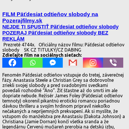
FILM Päťdesiat odtieňov slobody na
Pozerajfilmy.sk
NEJDE TI SPUSTIŤ Päťdesiat odtieňov slobody
POZERAJ Päťdesiat odtieňov slobody BEZ
REKLÁM
Prezreté 4744x.
Oficiálny názov filmu: Päťdesiat odtieňov
slobody
SK CZ TITULKY/CZ DABING
Zdieľajte film na sociálnych sieťach:
Fenomén Päťdesiat odtieňov vstupuje do tretej, záverečnej
fázy. Anastasia Steele a Christian Grey sa dobrovoľne
zriekli svojej slobody a pred svadobnými svedkami
povedali rozhodné “Áno”. Žiť šťastne až do smrti im ale
dopriate nebude. Režisér James Foley (Päťdesiat odtieňov
temnoty) okorenil pikantnú erotickú romancu poriadnou
dávkou thrilleru a svojím hrdinom pripravil niekoľko
nečakaných a nepríjemných prekvapení. Ak si myslíte, že
vstupom do manželstva pre Anastasiu (Dakota Johnson) a
Christiana (Jamie Dornan) končí všetka sranda a že
legendárnu Červenú mučiareň prerobia na detskú izbu,