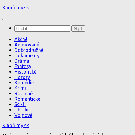
Preskočiť
Kinofilmy.sk
na
obsah
Hľadať:
Akčné
Animované
Dobrodružné
Dokumenty
Dráma
Fantasy
Historické
Horory
Komédie
Krimi
Rodinné
Romantické
Sci-fi
Thriller
Vojnové
Kinofilmy.sk