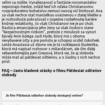
veľmi sa mýlite. Vynaliezavosť a fantázie novomanželov
nepoznajú medze, zvlášť keď ich vďaka Christianovmu
rozprávkovému bohatstvu nemusí naozaj nič limitovať. Ana
sa však nechce stať manželkou uväznenou v zlatej klietke a
je rozhodnutá pokračovať v úspešne rozbehnutej kariére
knižnej redaktorky, čo však Christianovi nie je po chuti.
Rastúca emancipácia jeho ženy sa však čoskoro stane
“bezpečnostným rizikom”, pretože z minulosti sa vynorí
bývalý Anin kolega Jack Hyde, ktorý má s oboma
nevybavené účty a pre pomstu je schopný urobiť čokoľvek.
Lenže Anastasia už dávno nie je tá rozklepaná študentka,
ktorá má napísať rozhovor s miliardárom, ale čím ďalej
sebavedomejšia pani Greyová, ktorá vie, že aj sloboda
môže mať až päťdesiat odtieňov, a o žiadny z nich nechce
prísť.
FAQ – často kladené otázky o filmu Päťdesiat odtieňov
slobody
Je film Päťdesiat odtieňov slobody dostupný online?