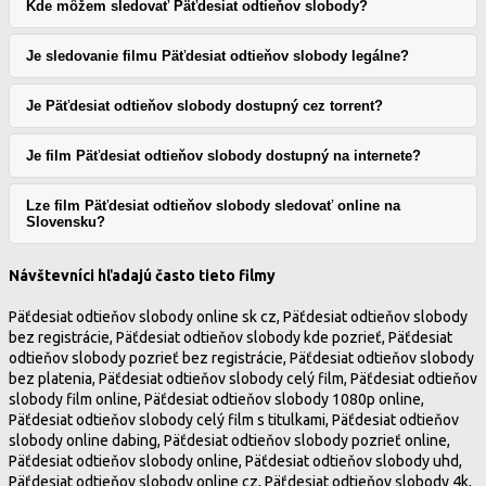
Kde môžem sledovať Päťdesiat odtieňov slobody?
Je sledovanie filmu Päťdesiat odtieňov slobody legálne?
Je Päťdesiat odtieňov slobody dostupný cez torrent?
Je film Päťdesiat odtieňov slobody dostupný na internete?
Lze film Päťdesiat odtieňov slobody sledovať online na
Slovensku?
Návštevníci hľadajú často tieto filmy
Päťdesiat odtieňov slobody online sk cz, Päťdesiat odtieňov slobody
bez registrácie, Päťdesiat odtieňov slobody kde pozrieť, Päťdesiat
odtieňov slobody pozrieť bez registrácie, Päťdesiat odtieňov slobody
bez platenia, Päťdesiat odtieňov slobody celý film, Päťdesiat odtieňov
slobody film online, Päťdesiat odtieňov slobody 1080p online,
Päťdesiat odtieňov slobody celý film s titulkami, Päťdesiat odtieňov
slobody online dabing, Päťdesiat odtieňov slobody pozrieť online,
Päťdesiat odtieňov slobody online, Päťdesiat odtieňov slobody uhd,
Päťdesiat odtieňov slobody online cz, Päťdesiat odtieňov slobody 4k,