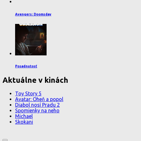
Avengers: Doomsday
Posadnutosť
Aktuálne v kinách
Toy Story 5
Avatar: Oheň a popol
Diabol nosí Pradu 2
Spomienky na neho
Michael
Skokani