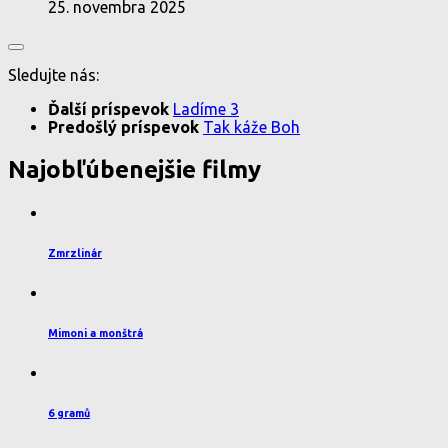
25. novembra 2025
Sledujte nás:
Ďalší príspevok
Ladíme 3
Predošlý príspevok
Tak káže Boh
Najobľúbenejšie filmy
Zmrzlinár
Mimoni a monštrá
6 gramů