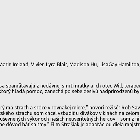
Marin Ireland, Vivien Lyra Blair, Madison Hu, LisaGay Hamilto
a spamätávajú z nedávnej smrti matky a ich otec Will, terapeu
ktorý hľadá pomoc, zanechá po sebe desivú nadprirodzenú bytos
orý má strach a srdce v rovnakej miere,” hovorí režisér Rob S
etského strachu som chcel vzbudiť u divákov v kinách na celom 
ševnených výkonoch našich neuveriteľných hercov – som z nich
e dôvod báť sa tmy.” Film Strašiak je adaptáciou diela majs