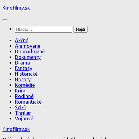
Preskočiť
Kinofilmy.sk
na
obsah
Hľadať:
Akčné
Animované
Dobrodružné
Dokumenty
Dráma
Fantasy
Historické
Horory
Komédie
Krimi
Rodinné
Romantické
Sci-fi
Thriller
Vojnové
Kinofilmy.sk