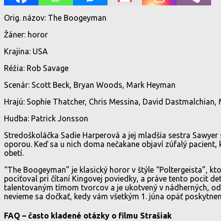
Orig. názov: The Boogeyman
Žáner: horor
Krajina: USA
Réžia: Rob Savage
Scenár: Scott Beck, Bryan Woods, Mark Heyman
Hrajú: Sophie Thatcher, Chris Messina, David Dastmalchian, 
Hudba: Patrick Jonsson
Stredoškoláčka Sadie Harperová a jej mladšia sestra Sawyer s
oporou. Keď sa u nich doma nečakane objaví zúfalý pacient, 
obetí.
“The Boogeyman” je klasický horor v štýle “Poltergeista”, kt
pociťoval pri čítaní Kingovej poviedky, a práve tento pocit d
talentovaným tímom tvorcov a je ukotvený v nádherných, odu
nevieme sa dočkať, kedy vám všetkým 1. júna opäť poskytnem
FAQ – často kladené otázky o filmu Strašiak