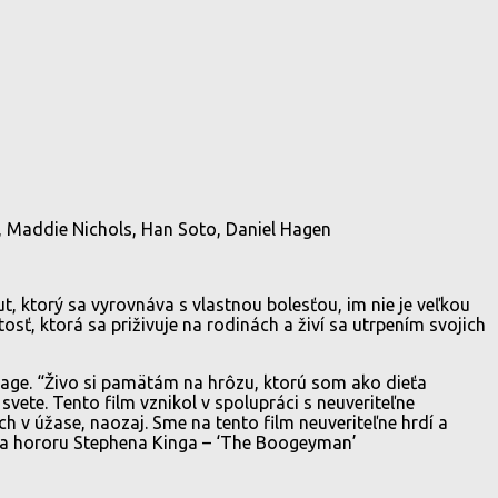
n, Maddie Nichols, Han Soto, Daniel Hagen
t, ktorý sa vyrovnáva s vlastnou bolesťou, im nie je veľkou
ť, ktorá sa priživuje na rodinách a živí sa utrpením svojich
avage. “Živo si pamätám na hrôzu, ktorú som ako dieťa
svete. Tento film vznikol v spolupráci s neuveriteľne
 v úžase, naozaj. Sme na tento film neuveriteľne hrdí a
tra hororu Stephena Kinga – ‘The Boogeyman’