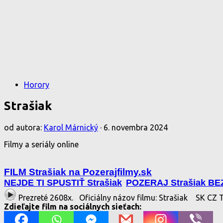
Horory
Strašiak
od autora:
Karol Márnický
·
6. novembra 2024
Filmy a seriály online
FILM Strašiak na Pozerajfilmy.sk
NEJDE TI SPUSTIŤ Strašiak
POZERAJ Strašiak B
Prezreté 2608x.
Oficiálny názov filmu: Strašiak
SK CZ 
Zdieľajte film na sociálnych sieťach: