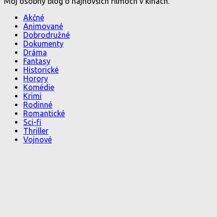
Môj osobný blog o najnovších filmoch v kinách.
Akčné
Animované
Dobrodružné
Dokumenty
Dráma
Fantasy
Historické
Horory
Komédie
Krimi
Rodinné
Romantické
Sci-fi
Thriller
Vojnové