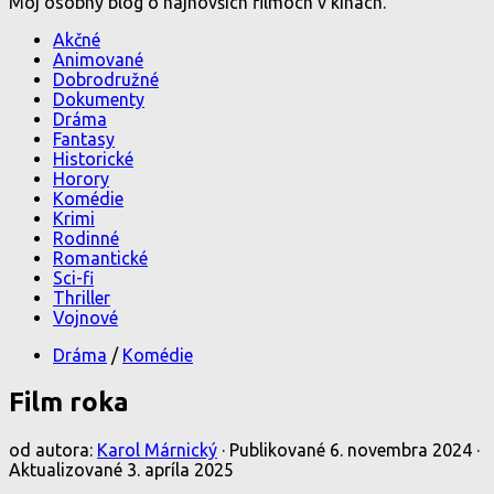
Môj osobný blog o najnovších filmoch v kinách.
Akčné
Animované
Dobrodružné
Dokumenty
Dráma
Fantasy
Historické
Horory
Komédie
Krimi
Rodinné
Romantické
Sci-fi
Thriller
Vojnové
Dráma
/
Komédie
Film roka
od autora:
Karol Márnický
· Publikované
6. novembra 2024
·
Aktualizované
3. apríla 2025