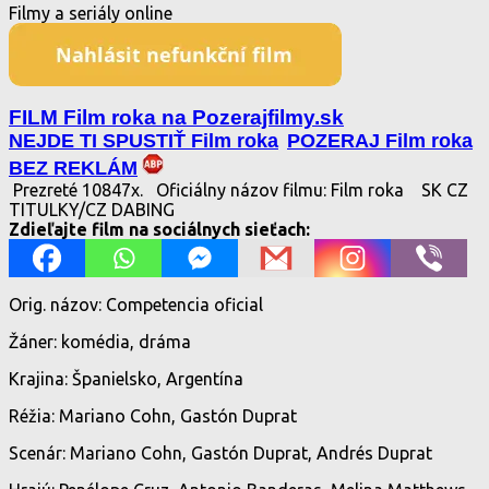
Filmy a seriály online
FILM Film roka na Pozerajfilmy.sk
NEJDE TI SPUSTIŤ Film roka
POZERAJ Film roka
BEZ REKLÁM
Prezreté 10847x.
Oficiálny názov filmu: Film roka
SK CZ
TITULKY/CZ DABING
Zdieľajte film na sociálnych sieťach:
Orig. názov: Competencia oficial
Žáner: komédia, dráma
Krajina: Španielsko, Argentína
Réžia: Mariano Cohn, Gastón Duprat
Scenár: Mariano Cohn, Gastón Duprat, Andrés Duprat