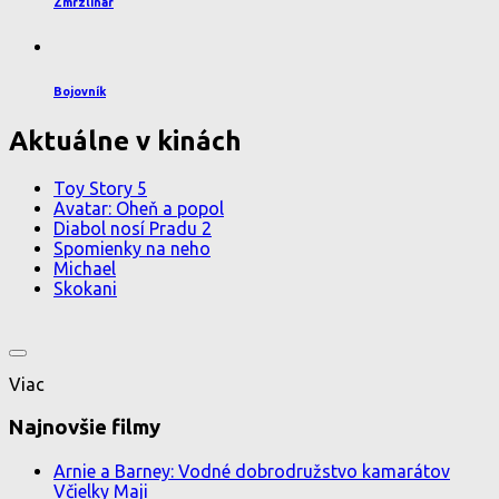
Zmrzlinár
Bojovník
Aktuálne v kinách
Toy Story 5
Avatar: Oheň a popol
Diabol nosí Pradu 2
Spomienky na neho
Michael
Skokani
Viac
Najnovšie filmy
Arnie a Barney: Vodné dobrodružstvo kamarátov
Včielky Maji