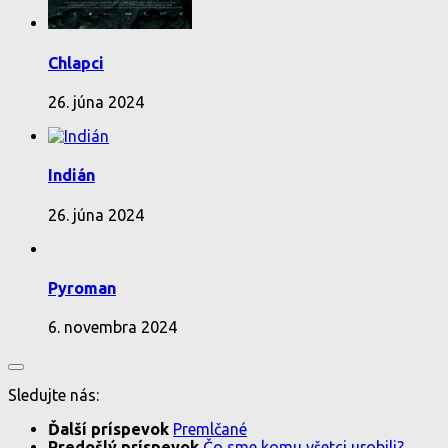
Chlapci
26. júna 2024
Indián
26. júna 2024
Pyroman
6. novembra 2024
Sledujte nás:
Ďalší príspevok
Premlčané
Predošlý príspevok
Čo sme komu všetci urobili?