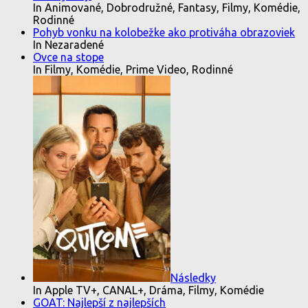
In Animované, Dobrodružné, Fantasy, Filmy, Komédie,
Rodinné
Pohyb vonku na kolobežke ako protiváha obrazoviek
In Nezaradené
Ovce na stope
In Filmy, Komédie, Prime Video, Rodinné
Následky
In Apple TV+, CANAL+, Dráma, Filmy, Komédie
GOAT: Najlepší z najlepších