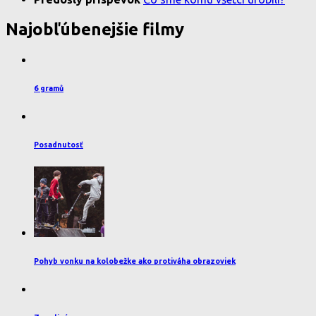
Najobľúbenejšie filmy
6 gramů
Posadnutosť
Pohyb vonku na kolobežke ako protiváha obrazoviek