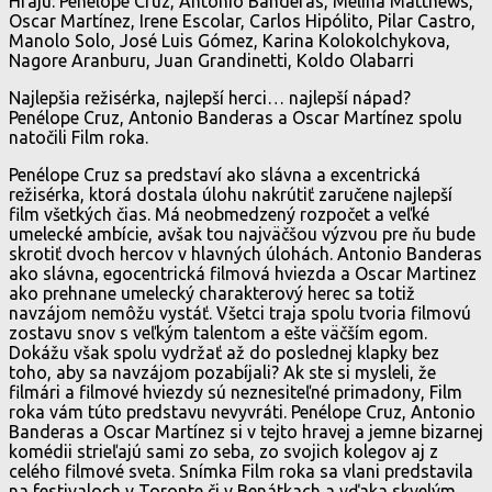
Hrajú: Penélope Cruz, Antonio Banderas, Melina Matthews,
Oscar Martínez, Irene Escolar, Carlos Hipólito, Pilar Castro,
Manolo Solo, José Luis Gómez, Karina Kolokolchykova,
Nagore Aranburu, Juan Grandinetti, Koldo Olabarri
Najlepšia režisérka, najlepší herci… najlepší nápad?
Penélope Cruz, Antonio Banderas a Oscar Martínez spolu
natočili Film roka.
Penélope Cruz sa predstaví ako slávna a excentrická
režisérka, ktorá dostala úlohu nakrútiť zaručene najlepší
film všetkých čias. Má neobmedzený rozpočet a veľké
umelecké ambície, avšak tou najväčšou výzvou pre ňu bude
skrotiť dvoch hercov v hlavných úlohách. Antonio Banderas
ako slávna, egocentrická filmová hviezda a Oscar Martinez
ako prehnane umelecký charakterový herec sa totiž
navzájom nemôžu vystáť. Všetci traja spolu tvoria filmovú
zostavu snov s veľkým talentom a ešte väčším egom.
Dokážu však spolu vydržať až do poslednej klapky bez
toho, aby sa navzájom pozabíjali? Ak ste si mysleli, že
filmári a filmové hviezdy sú neznesiteľné primadony, Film
roka vám túto predstavu nevyvráti. Penélope Cruz, Antonio
Banderas a Oscar Martínez si v tejto hravej a jemne bizarnej
komédii strieľajú sami zo seba, zo svojich kolegov aj z
celého filmové sveta. Snímka Film roka sa vlani predstavila
na festivaloch v Toronte či v Benátkach a vďaka skvelým