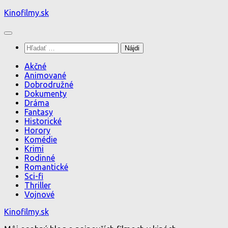
Preskočiť
Kinofilmy.sk
na
obsah
Hľadať:
Akčné
Animované
Dobrodružné
Dokumenty
Dráma
Fantasy
Historické
Horory
Komédie
Krimi
Rodinné
Romantické
Sci-fi
Thriller
Vojnové
Kinofilmy.sk