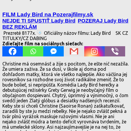
FILM Lady Bird na Pozerajfilmy.sk
NEJDE TI SPUSTIŤ Lady Bird
POZERAJ Lady Bird
BEZ REKLÁM
Prezreté 8177x.
Oficiálny názov filmu: Lady Bird
SK CZ
TITULKY/CZ DABING
Zdieľajte film na sociálnych sieťach:
Christine má osemnásť a žije s pocitom, že ešte nič nezažila.
Že umiera zaživa. Že sa dusí, v škole aj doma pod
dohľadom matky, ktorá vie všetko najlepšie. Ako väčšina jej
rovesníkov sa rozhodne svoj život radikálne zmeniť. Že to
bude bolieť, si nepripúšťa. Komédia Lady Bird herečky a
debutujúcej režisérky Grety Gerwig je neobyčajný film o
obyčajnom dospievaní. Chytrý, úprimný a výnimočný, o čom
svedčí jeden Zlatý glóbus a desiatky nadšených recenzií.
Keby ste si chceli Christine (Saoirse Ronan) zaškatuľkovať,
zaradili by ste ju medzi rebelky. Nie je nejako zvlášť pekná a
tvár plnú vyrážok maskuje ružovými vlasmi. Nie je ani
nejako zvlášť múdra a tento deficit vyrovnáva tvrdením, že
má umelecké sklony. Asi najzaujímavejšie je na nej to, že