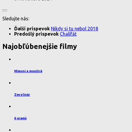
Sledujte nás:
Ďalší príspevok
Nikdy si tu nebol 2018
Predošlý príspevok
Chalífát
Najobľúbenejšie filmy
Mimoni a monštrá
Zmrzlinár
6 gramů