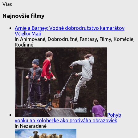
Viac
Najnovšie filmy
Arnie a Barney: Vodné dobrodružstvo kamarátov
Včielky Maji
In Animované, Dobrodružné, Fantasy, Filmy, Komédie,
Rodinné
Pohyb
vonku na kolobežke ako protiváha obrazoviek
In Nezaradené