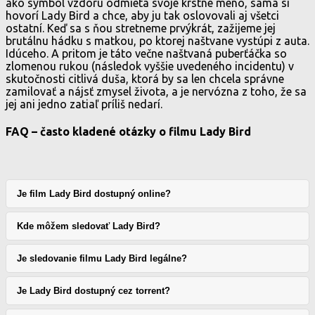
ako symbol vzdoru odmieta svoje krstné meno, sama si
hovorí Lady Bird a chce, aby ju tak oslovovali aj všetci
ostatní. Keď sa s ňou stretneme prvýkrát, zažijeme jej
brutálnu hádku s matkou, po ktorej naštvane vystúpi z auta.
Idúceho. A pritom je táto večne naštvaná puberťáčka so
zlomenou rukou (následok vyššie uvedeného incidentu) v
skutočnosti citlivá duša, ktorá by sa len chcela správne
zamilovať a nájsť zmysel života, a je nervózna z toho, že sa
jej ani jedno zatiaľ príliš nedarí.
FAQ – často kladené otázky o filmu Lady Bird
Je film Lady Bird dostupný online?
Kde môžem sledovať Lady Bird?
Je sledovanie filmu Lady Bird legálne?
Je Lady Bird dostupný cez torrent?