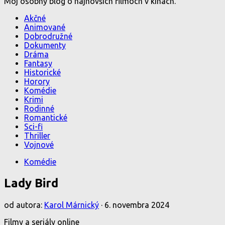
Môj osobný blog o najnovších filmoch v kinách.
Akčné
Animované
Dobrodružné
Dokumenty
Dráma
Fantasy
Historické
Horory
Komédie
Krimi
Rodinné
Romantické
Sci-fi
Thriller
Vojnové
Komédie
Lady Bird
od autora:
Karol Márnický
·
6. novembra 2024
Filmy a seriály online