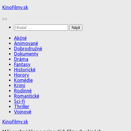
Preskočiť
Kinofilmy.sk
na
obsah
Hľadať:
Akčné
Animované
Dobrodružné
Dokumenty
Dráma
Fantasy
Historické
Horory
Komédie
Krimi
Rodinné
Romantické
Sci-fi
Thriller
Vojnové
Kinofilmy.sk