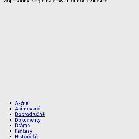
Môj osobný blog o najnovších filmoch v kinách.
Akčné
Animované
Dobrodružné
Dokumenty
Dráma
Fantasy
Historické