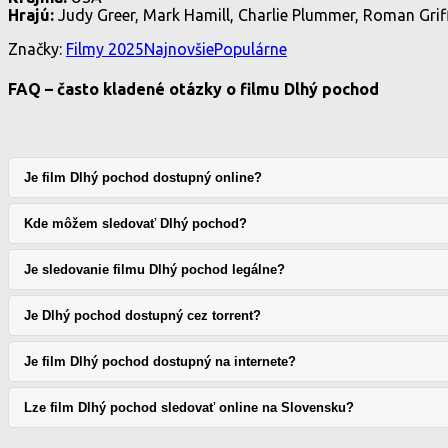
Hrajú:
Judy Greer, Mark Hamill, Charlie Plummer, Roman Gri
Značky:
Filmy 2025
Najnovšie
Populárne
FAQ – často kladené otázky o filmu Dlhý pochod
Je film Dlhý pochod dostupný online?
Kde môžem sledovať Dlhý pochod?
Je sledovanie filmu Dlhý pochod legálne?
Je Dlhý pochod dostupný cez torrent?
Je film Dlhý pochod dostupný na internete?
Lze film Dlhý pochod sledovať online na Slovensku?