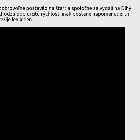
dobrovoľne postavilo na štart a spoločne sa vydali na Dlhý
chôdzu pod určitú rýchlosť, inak dostane napomenutie: tri
režije len jeden…