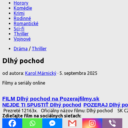
Horory
Komédie
Krimi
Rodinné
Romantické
Sci-fi
Thriller
Vojnové
Dráma
/
Thriller
Dlhý pochod
od autora:
Karol Márnický
·
5. septembra 2025
Filmy a seriály online
FILM Dlhý pochod na Pozerajfilmy.sk
NEJDE TI SPUSTIŤ Dlhý pochod
POZERAJ Dlhý p
Prezreté 12163x.
Oficiálny názov filmu: Dlhý pochod
SK C
Zdieľajte film na sociálnych sieťach: