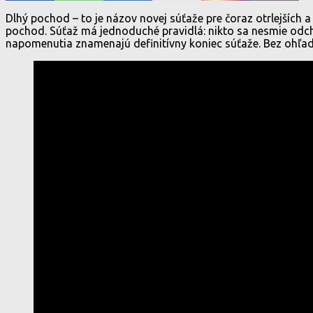
Dlhý pochod – to je názov novej súťaže pre čoraz otrlejších 
pochod. Súťaž má jednoduché pravidlá: nikto sa nesmie odchý
napomenutia znamenajú definitívny koniec súťaže. Bez ohľadu 