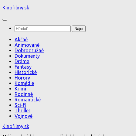
Preskočiť
Kinofilmy.sk
na
obsah
Hľadať:
Akčné
Animované
Dobrodružné
Dokumenty
Dráma
Fantasy
Historické
Horory
Komédie
Krimi
Rodinné
Romantické
Sci-fi
Thriller
Vojnové
Kinofilmy.sk