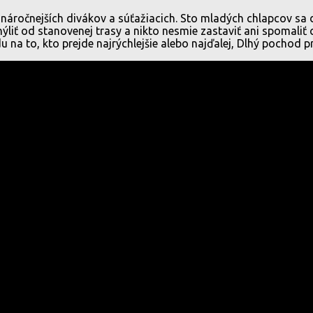
a náročnejších divákov a súťažiacich. Sto mladých chlapcov sa 
liť od stanovenej trasy a nikto nesmie zastaviť ani spomaliť 
na to, kto prejde najrýchlejšie alebo najďalej, Dlhý pochod p