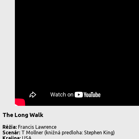
The Long Walk
Réžia:
Francis Lawrence
Scenár:
T Mollner (knižná predloha: Stephen King)
Krajina:
USA