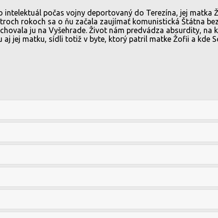
o intelektuál počas vojny deportovaný do Terezína, jej matka
roch rokoch sa o ňu začala zaujímať komunistická Štátna bezpe
ochovala ju na Vyšehrade. Život nám predvádza absurdity, na k
aj jej matku, sídli totiž v byte, ktorý patril matke Žofii a kd