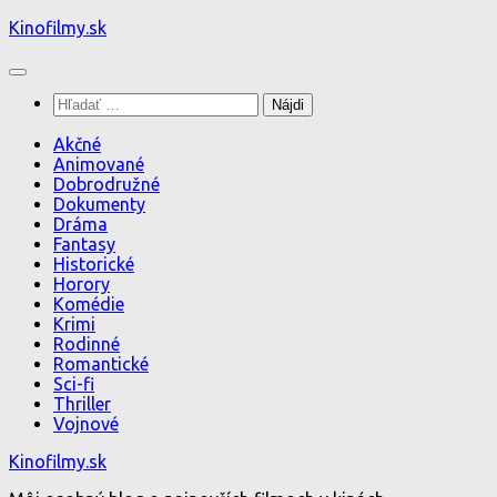
Preskočiť
Kinofilmy.sk
na
obsah
Hľadať:
Akčné
Animované
Dobrodružné
Dokumenty
Dráma
Fantasy
Historické
Horory
Komédie
Krimi
Rodinné
Romantické
Sci-fi
Thriller
Vojnové
Kinofilmy.sk