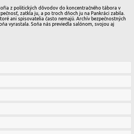
 Žofia z politických dôvodov do koncentračného tábora v
čnosť, zatkla ju, a po troch dňoch ju na Pankráci zabila.
toré ani spisovatelia často nemajú. Archív bezpečnostných
e Soňa vyrastala. Soňa nás previedla salónom, svojou aj