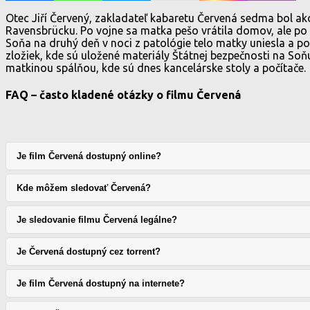
Otec Jiří Červený, zakladateľ kabaretu Červená sedma bol ak
Ravensbrücku. Po vojne sa matka pešo vrátila domov, ale po t
Soňa na druhý deň v noci z patológie telo matky uniesla a p
zložiek, kde sú uložené materiály Štátnej bezpečnosti na Soňu 
matkinou spálňou, kde sú dnes kancelárske stoly a počítače.
FAQ – často kladené otázky o filmu Červená
Je film Červená dostupný online?
Kde môžem sledovať Červená?
Je sledovanie filmu Červená legálne?
Je Červená dostupný cez torrent?
Je film Červená dostupný na internete?