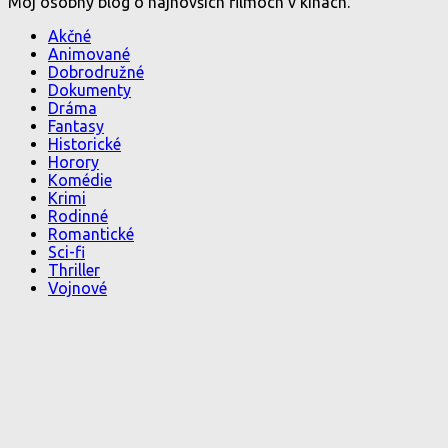
Môj osobný blog o najnovších filmoch v kinách.
Akčné
Animované
Dobrodružné
Dokumenty
Dráma
Fantasy
Historické
Horory
Komédie
Krimi
Rodinné
Romantické
Sci-fi
Thriller
Vojnové