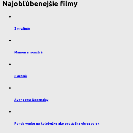
Najobľúbenejšie filmy
Zmrzlinár
Mimoni a monštrá
6 gramů
Avengers: Doomsday
Pohyb vonku na kolobežke ako protiváha obrazoviek