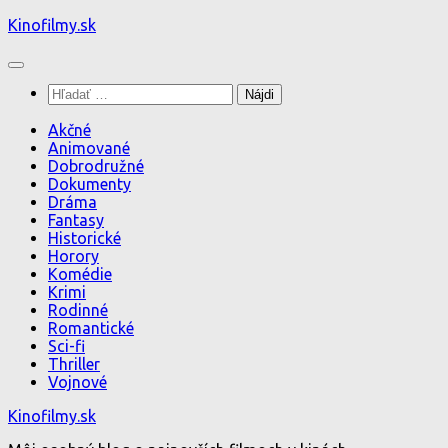
Preskočiť
Kinofilmy.sk
na
obsah
Hľadať:
Akčné
Animované
Dobrodružné
Dokumenty
Dráma
Fantasy
Historické
Horory
Komédie
Krimi
Rodinné
Romantické
Sci-fi
Thriller
Vojnové
Kinofilmy.sk