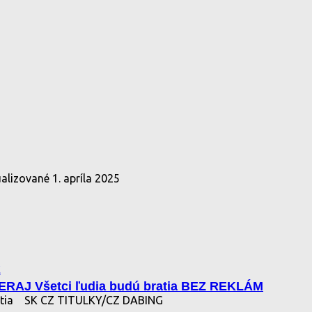
ualizované
1. apríla 2025
k
RAJ Všetci ľudia budú bratia BEZ REKLÁM
atia
SK CZ TITULKY/CZ DABING