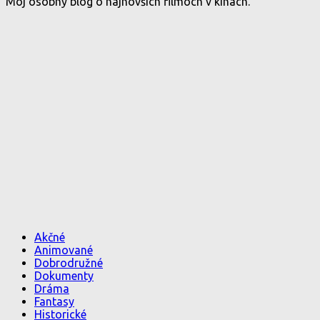
Môj osobný blog o najnovších filmoch v kinách.
Akčné
Animované
Dobrodružné
Dokumenty
Dráma
Fantasy
Historické