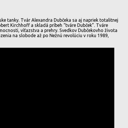
ske tanky. Tvár Alexandra Dubčeka sa aj napriek totalitnej
bert Kirchhoff a skladá príbeh “tváre Dubček”. Tváre
ezmocnosti, víťazstva a prehry. Svedkov Dubčekovho života
väzenia na slobode až po Nežnú revolúciu v roku 1989,