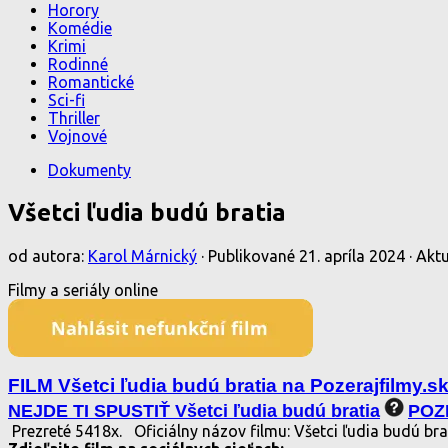
Horory
Komédie
Krimi
Rodinné
Romantické
Sci-fi
Thriller
Vojnové
Dokumenty
Všetci ľudia budú bratia
od autora:
Karol Márnický
· Publikované
21. apríla 2024
· Akt
Filmy a seriály online
FILM Všetci ľudia budú bratia na Pozerajfilmy.s
NEJDE TI SPUSTIŤ Všetci ľudia budú bratia
POZE
Prezreté 5418x.
Oficiálny názov filmu: Všetci ľudia budú br