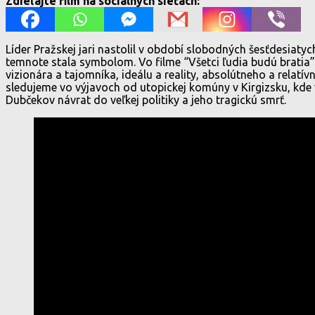
Zdieľajte film na sociálnych sieťach:
Líder Pražskej jari nastolil v období slobodných šesťdesiatyc
temnote stala symbolom. Vo filme “Všetci ľudia budú bratia”
vizionára a tajomníka, ideálu a reality, absolútneho a relat
sledujeme vo výjavoch od utopickej komúny v Kirgizsku, kde v
Dubčekov návrat do veľkej politiky a jeho tragickú smrť.