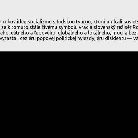
h rokov ideu socializmu s ľudskou tvárou, ktorú umlčali soviet
 sa k tomuto stále živému symbolu vracia slovenský režisér Ro
ívneho, elitného a ľudového, globálneho a lokálneho, moci a b
yrastal, cez éru popovej politickej hviezdy, éru disidentu — 