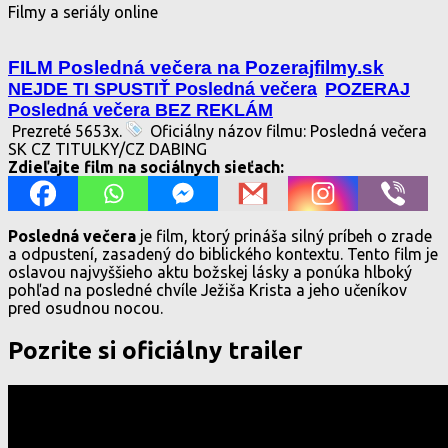
Filmy a seriály online
FILM Posledná večera na Pozerajfilmy.sk
NEJDE TI SPUSTIŤ Posledná večera
POZERAJ
Posledná večera BEZ REKLÁM
Prezreté 5653x.
Oficiálny názov filmu: Posledná večera
SK CZ TITULKY/CZ DABING
Zdieľajte film na sociálnych sieťach:
Posledná večera
je film, ktorý prináša silný príbeh o zrade
a odpustení, zasadený do biblického kontextu. Tento film je
oslavou najvyššieho aktu božskej lásky a ponúka hlboký
pohľad na posledné chvíle Ježiša Krista a jeho učeníkov
pred osudnou nocou.
Pozrite si oficiálny trailer