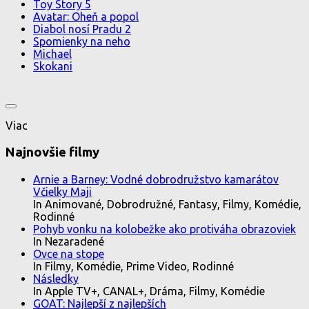
Toy Story 5
Avatar: Oheň a popol
Diabol nosí Pradu 2
Spomienky na neho
Michael
Skokani
Viac
Najnovšie filmy
Arnie a Barney: Vodné dobrodružstvo kamarátov
Včielky Maji
In Animované, Dobrodružné, Fantasy, Filmy, Komédie,
Rodinné
Pohyb vonku na kolobežke ako protiváha obrazoviek
In Nezaradené
Ovce na stope
In Filmy, Komédie, Prime Video, Rodinné
Následky
In Apple TV+, CANAL+, Dráma, Filmy, Komédie
GOAT: Najlepší z najlepších