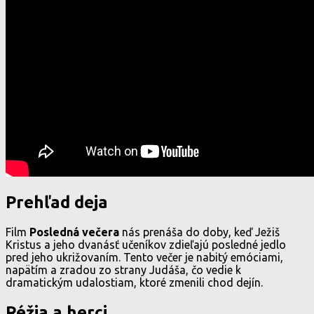
Prehľad deja
Film
Posledná večera
nás prenáša do doby, keď Ježiš
Kristus a jeho dvanásť učeníkov zdieľajú posledné jedlo
pred jeho ukrižovaním. Tento večer je nabitý emóciami,
napätím a zradou zo strany Judáša, čo vedie k
dramatickým udalostiam, ktoré zmenili chod dejín.
Réžia a herci