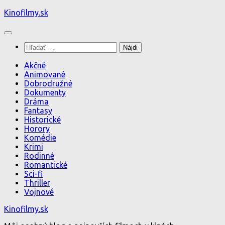
Preskočiť
Kinofilmy.sk
na
obsah
Hľadať:
Akčné
Animované
Dobrodružné
Dokumenty
Dráma
Fantasy
Historické
Horory
Komédie
Krimi
Rodinné
Romantické
Sci-fi
Thriller
Vojnové
Kinofilmy.sk