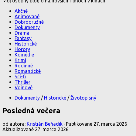
Môj osobný blog o najnovších filmoch v kinách.
Akčné
Animované
Dobrodružné
Dokumenty
Dráma
Fantasy
Historické
Horory
Komédie
Krimi
Rodinné
Romantické
Sci-fi
Thriller
Vojnové
Dokumenty
/
Historické
/
Životopisný
Posledná večera
od autora:
Kristián Beňadik
· Publikované
27. marca 2026
·
Aktualizované
27. marca 2026