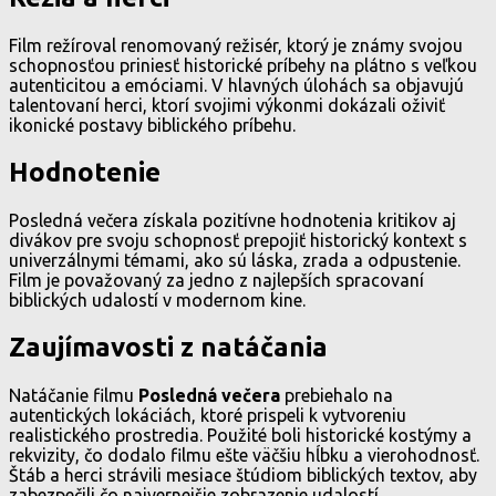
Film režíroval renomovaný režisér, ktorý je známy svojou
schopnosťou priniesť historické príbehy na plátno s veľkou
autenticitou a emóciami. V hlavných úlohách sa objavujú
talentovaní herci, ktorí svojimi výkonmi dokázali oživiť
ikonické postavy biblického príbehu.
Hodnotenie
Posledná večera získala pozitívne hodnotenia kritikov aj
divákov pre svoju schopnosť prepojiť historický kontext s
univerzálnymi témami, ako sú láska, zrada a odpustenie.
Film je považovaný za jedno z najlepších spracovaní
biblických udalostí v modernom kine.
Zaujímavosti z natáčania
Natáčanie filmu
Posledná večera
prebiehalo na
autentických lokáciách, ktoré prispeli k vytvoreniu
realistického prostredia. Použité boli historické kostýmy a
rekvizity, čo dodalo filmu ešte väčšiu hĺbku a vierohodnosť.
Štáb a herci strávili mesiace štúdiom biblických textov, aby
zabezpečili čo najvernejšie zobrazenie udalostí.