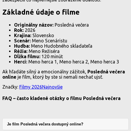
Základné údaje o filme
Originálny názov:
Posledná večera
Rok:
2026
Krajina:
Slovensko
Scenár:
Meno Scenáristu
Hudba:
Meno Hudobného skladateľa
Réžia:
Meno Režiséra
Dĺžka filmu:
120 minút
Herci:
Meno herca 1, Meno herca 2, Meno herca 3
Ak hľadáte silný a emocionálny zážitok,
Posledná večera
online
je film, ktorý by ste si nemali nechať ujsť.
Značky:
Filmy 2026
Najnovšie
FAQ – často kladené otázky o filmu Posledná večera
Je film Posledná večera dostupný online?