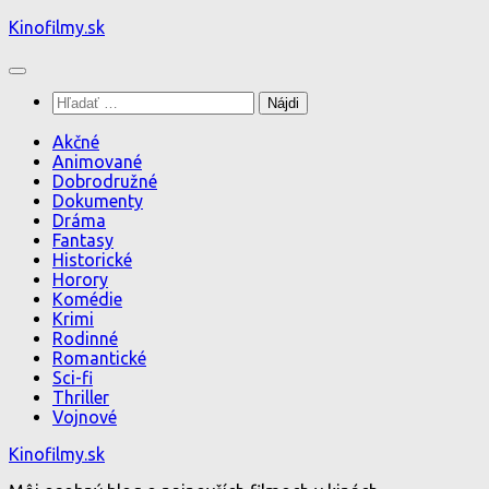
Preskočiť
Kinofilmy.sk
na
obsah
Hľadať:
Akčné
Animované
Dobrodružné
Dokumenty
Dráma
Fantasy
Historické
Horory
Komédie
Krimi
Rodinné
Romantické
Sci-fi
Thriller
Vojnové
Kinofilmy.sk