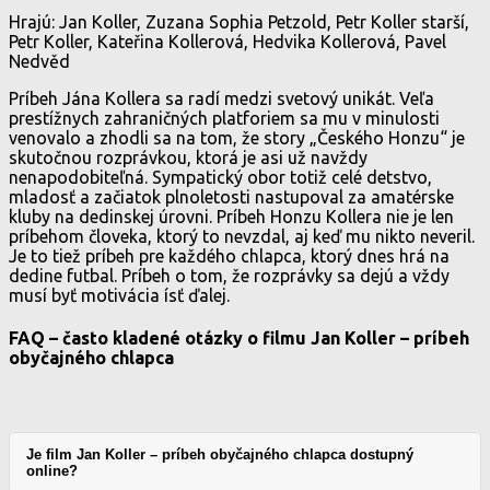
Hrajú: Jan Koller, Zuzana Sophia Petzold, Petr Koller starší,
Petr Koller, Kateřina Kollerová, Hedvika Kollerová, Pavel
Nedvěd
Príbeh Jána Kollera sa radí medzi svetový unikát. Veľa
prestížnych zahraničných platforiem sa mu v minulosti
venovalo a zhodli sa na tom, že story „Českého Honzu“ je
skutočnou rozprávkou, ktorá je asi už navždy
nenapodobiteľná. Sympatický obor totiž celé detstvo,
mladosť a začiatok plnoletosti nastupoval za amatérske
kluby na dedinskej úrovni. Príbeh Honzu Kollera nie je len
príbehom človeka, ktorý to nevzdal, aj keď mu nikto neveril.
Je to tiež príbeh pre každého chlapca, ktorý dnes hrá na
dedine futbal. Príbeh o tom, že rozprávky sa dejú a vždy
musí byť motivácia ísť ďalej.
FAQ – často kladené otázky o filmu Jan Koller – príbeh
obyčajného chlapca
Je film Jan Koller – príbeh obyčajného chlapca dostupný
online?