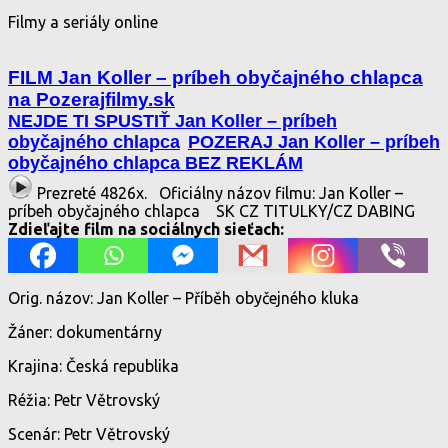
Filmy a seriály online
FILM Jan Koller – príbeh obyčajného chlapca
na Pozerajfilmy.sk
NEJDE TI SPUSTIŤ Jan Koller – príbeh
obyčajného chlapca
POZERAJ Jan Koller – príbeh
obyčajného chlapca BEZ REKLÁM
Prezreté 4826x.
Oficiálny názov filmu: Jan Koller –
príbeh obyčajného chlapca
SK CZ TITULKY/CZ DABING
Zdieľajte film na sociálnych sieťach:
Orig. názov: Jan Koller – Příběh obyčejného kluka
Žáner: dokumentárny
Krajina: Česká republika
Réžia: Petr Větrovský
Scenár: Petr Větrovský