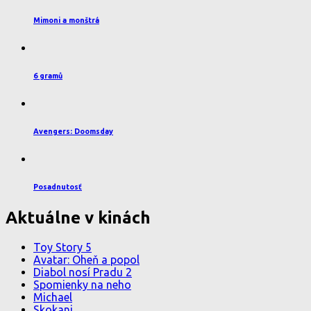
Mimoni a monštrá
6 gramů
Avengers: Doomsday
Posadnutosť
Aktuálne v kinách
Toy Story 5
Avatar: Oheň a popol
Diabol nosí Pradu 2
Spomienky na neho
Michael
Skokani