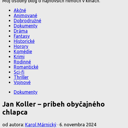
Môj osobný blog o najnovších filmoch v kinách.
Akčné
Animované
Dobrodružné
Dokumenty
Dráma
Fantasy
Historické
Horory
Komédie
Krimi
Rodinné
Romantické
Sci-fi
Thriller
Vojnové
Dokumenty
Jan Koller – príbeh obyčajného
chlapca
od autora:
Karol Márnický
·
6. novembra 2024