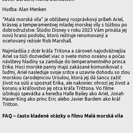
Hudba: Alan Menken
“Malá morská víla” je obľúbený rozprávkový príbeh Ariel,
krásnej a temperamentnej mladej morskej víly s túžbou po
dobrodružstve. Štúdio Disney v roku 2023 Vám prináša jej
novú hranú podobu, ktorú režíruje renomovaný a
oceňovaný režisér Rob Marshall.
Najmladšia z dcér kráľa Tritona a zároveň najodvážnejšia
Ariel sa túži dozvedieť viac o svete mimo oceánu a počas
návštevy hladiny sa zamiluje do temperamentného princa
Erika. Hoci morské panny majú zakázané komunikovať s
ľuďmi, Ariel nasleduje svoje srdce a uzavrie dohodu so zlou
morskou čarodejnicou Ursulou, ktorá jej dá šancu zažiť
život na súši a spoznať Erika, ale nakoniec ohrozí jej život a
korunu a kráľovstvo jej otca kráľa Trittona. Vo filme
účinkujú speváčka a herečka Halle Bailey ako Ariel, Jonah
Hauer-King ako princ Eric alebo Javier Bardem ako kráľ
Tritton.
FAQ – často kladené otázky o filmu Malá morská víla