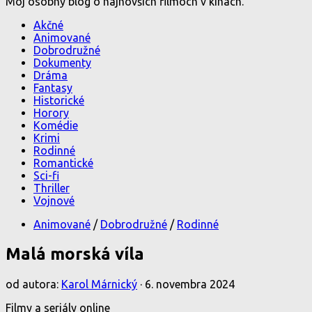
Môj osobný blog o najnovších filmoch v kinách.
Akčné
Animované
Dobrodružné
Dokumenty
Dráma
Fantasy
Historické
Horory
Komédie
Krimi
Rodinné
Romantické
Sci-fi
Thriller
Vojnové
Animované
/
Dobrodružné
/
Rodinné
Malá morská víla
od autora:
Karol Márnický
·
6. novembra 2024
Filmy a seriály online