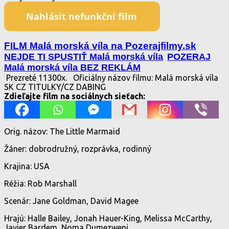
FILM Malá morská víla na Pozerajfilmy.sk
NEJDE TI SPUSTIŤ Malá morská víla
POZERAJ
Malá morská víla BEZ REKLÁM
Prezreté 11300x.
Oficiálny názov filmu: Malá morská víla
SK CZ TITULKY/CZ DABING
Zdieľajte film na sociálnych sieťach:
Orig. názov: The Little Marmaid
Žáner: dobrodružný, rozprávka, rodinný
Krajina: USA
Réžia: Rob Marshall
Scenár: Jane Goldman, David Magee
Hrajú: Halle Bailey, Jonah Hauer-King, Melissa McCarthy,
Javier Bardem, Noma Dumezweni