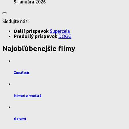
9. januára 2026
Sledujte nás:
Ďalší príspevok
Supercela
Predošlý príspevok
DOGG
Najobľúbenejšie filmy
Zmrzlinár
Mimoni a monštrá
6 gramů