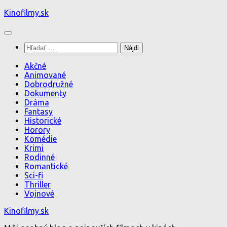
Preskočiť
Kinofilmy.sk
na
obsah
Hľadať:
Akčné
Animované
Dobrodružné
Dokumenty
Dráma
Fantasy
Historické
Horory
Komédie
Krimi
Rodinné
Romantické
Sci-fi
Thriller
Vojnové
Kinofilmy.sk