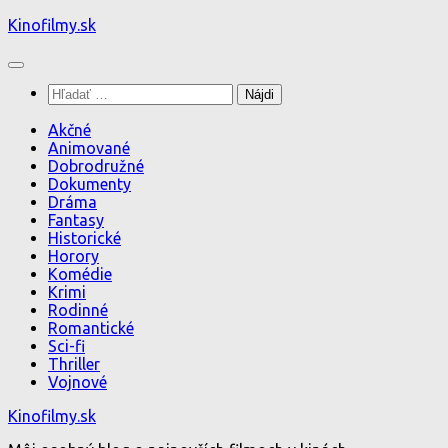
Preskočiť
Kinofilmy.sk
na
obsah
Hľadať:
Akčné
Animované
Dobrodružné
Dokumenty
Dráma
Fantasy
Historické
Horory
Komédie
Krimi
Rodinné
Romantické
Sci-fi
Thriller
Vojnové
Kinofilmy.sk