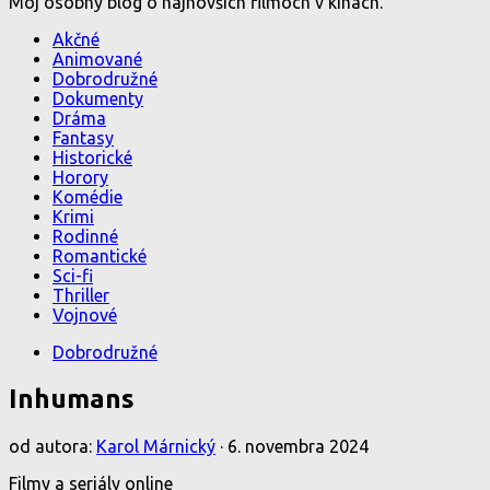
Môj osobný blog o najnovších filmoch v kinách.
Akčné
Animované
Dobrodružné
Dokumenty
Dráma
Fantasy
Historické
Horory
Komédie
Krimi
Rodinné
Romantické
Sci-fi
Thriller
Vojnové
Dobrodružné
Inhumans
od autora:
Karol Márnický
·
6. novembra 2024
Filmy a seriály online