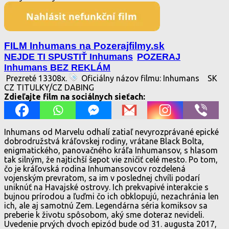
FILM Inhumans na Pozerajfilmy.sk
NEJDE TI SPUSTIŤ Inhumans
POZERAJ
Inhumans BEZ REKLÁM
Prezreté 13308x.
Oficiálny názov filmu: Inhumans
SK
CZ TITULKY/CZ DABING
Zdieľajte film na sociálnych sieťach:
Inhumans od Marvelu odhalí zatiaľ nevyrozprávané epické
dobrodružstvá kráľovskej rodiny, vrátane Black Bolta,
enigmatického, panovačného kráľa Inhumansov, s hlasom
tak silným, že najtichší šepot vie zničiť celé mesto. Po tom,
čo je kráľovská rodina Inhumansovcov rozdelená
vojenským prevratom, sa im v poslednej chvíli podarí
uniknúť na Havajské ostrovy. Ich prekvapivé interakcie s
bujnou prírodou a ľuďmi čo ich obklopujú, nezachránia len
ich, ale aj samotnú Zem. Legendárna séria komiksov sa
preberie k životu spôsobom, aký sme doteraz nevideli.
Uvedenie prvých dvoch epizód bude od 31. augusta 2017,