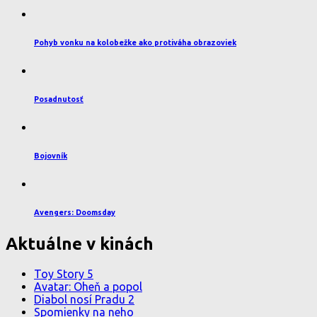
Pohyb vonku na kolobežke ako protiváha obrazoviek
Posadnutosť
Bojovník
Avengers: Doomsday
Aktuálne v kinách
Toy Story 5
Avatar: Oheň a popol
Diabol nosí Pradu 2
Spomienky na neho