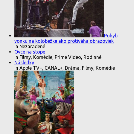
Pohyb
vonku na kolobežke ako protiváha obrazoviek
In Nezaradené
Ovce na stope
In Filmy, Komédie, Prime Video, Rodinné
Následky
In Apple TV+, CANAL+, Dráma, Filmy, Komédie