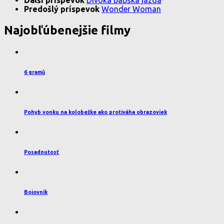
Ďalší príspevok
Divoká babská jazda
Predošlý príspevok
Wonder Woman
Najobľúbenejšie filmy
6 gramů
Pohyb vonku na kolobežke ako protiváha obrazoviek
Posadnutosť
Bojovník