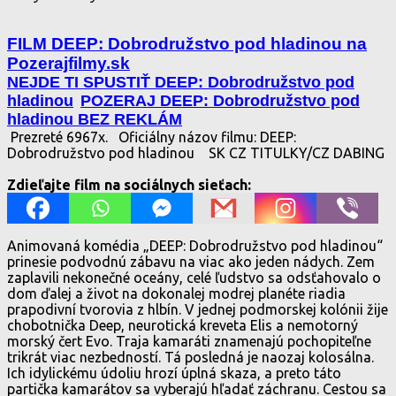
FILM DEEP: Dobrodružstvo pod hladinou na
Pozerajfilmy.sk
NEJDE TI SPUSTIŤ DEEP: Dobrodružstvo pod
hladinou
POZERAJ DEEP: Dobrodružstvo pod
hladinou BEZ REKLÁM
Prezreté 6967x.
Oficiálny názov filmu: DEEP:
Dobrodružstvo pod hladinou
SK CZ TITULKY/CZ DABING
Zdieľajte film na sociálnych sieťach:
Animovaná komédia „DEEP: Dobrodružstvo pod hladinou“
prinesie podvodnú zábavu na viac ako jeden nádych. Zem
zaplavili nekonečné oceány, celé ľudstvo sa odsťahovalo o
dom ďalej a život na dokonalej modrej planéte riadia
prapodivní tvorovia z hlbín. V jednej podmorskej kolónii žije
chobotnička Deep, neurotická kreveta Elis a nemotorný
morský čert Evo. Traja kamaráti znamenajú pochopiteľne
trikrát viac nezbedností. Tá posledná je naozaj kolosálna.
Ich idylickému údoliu hrozí úplná skaza, a preto táto
partička kamarátov sa vyberajú hľadať záchranu. Cestou sa