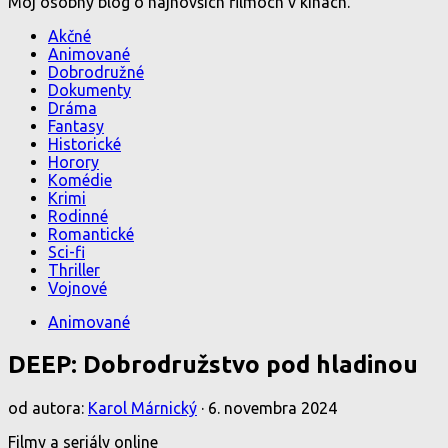
Môj osobný blog o najnovších filmoch v kinách.
Akčné
Animované
Dobrodružné
Dokumenty
Dráma
Fantasy
Historické
Horory
Komédie
Krimi
Rodinné
Romantické
Sci-fi
Thriller
Vojnové
Animované
DEEP: Dobrodružstvo pod hladinou
od autora:
Karol Márnický
·
6. novembra 2024
Filmy a seriály online