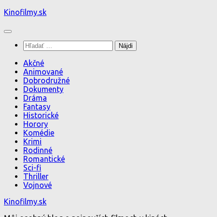
Preskočiť
Kinofilmy.sk
na
obsah
Hľadať:
Akčné
Animované
Dobrodružné
Dokumenty
Dráma
Fantasy
Historické
Horory
Komédie
Krimi
Rodinné
Romantické
Sci-fi
Thriller
Vojnové
Kinofilmy.sk