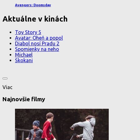
Avengers: Doomsday
Aktuálne v kinách
Toy Story 5
Avatar: Oheň a popol
Diabol nosí Pradu 2
Spomienky na neho
Michael
Skokani
Viac
Najnovšie filmy