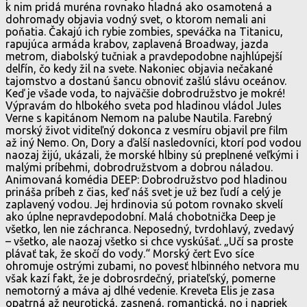
k nim pridá muréna rovnako hladná ako osamotená a
dohromady objavia vodný svet, o ktorom nemali ani
poňatia. Čakajú ich rybie zombies, speváčka na Titanicu,
rapujúca armáda krabov, zaplavená Broadway, jazda
metrom, diabolský tučniak a pravdepodobne najhlúpejší
delfín, čo kedy žil na svete. Nakoniec objavia nečakané
tajomstvo a dostanú šancu obnoviť zašlú slávu oceánov.
Keď je všade voda, to najväčšie dobrodružstvo je mokré!
Výpravám do hlbokého sveta pod hladinou vládol Jules
Verne s kapitánom Nemom na palube Nautila. Farebný
morský život viditeľný dokonca z vesmíru objavil pre film
až iný Nemo. On, Dory a ďalší nasledovníci, ktorí pod vodou
naozaj žijú, ukázali, že morské hlbiny sú preplnené veľkými i
malými príbehmi, dobrodružstvom a dobrou náladou.
Animovaná komédia DEEP: Dobrodružstvo pod hladinou
prináša príbeh z čias, keď náš svet je už bez ľudí a celý je
zaplavený vodou. Jej hrdinovia sú potom rovnako skvelí
ako úplne nepravdepodobní. Malá chobotnička Deep je
všetko, len nie záchranca. Neposedný, tvrdohlavý, zvedavý
– všetko, ale naozaj všetko si chce vyskúšať. „Učí sa proste
plávať tak, že skočí do vody.“ Morský čert Evo síce
ohromuje ostrými zubami, no povesť hlbinného netvora mu
však kazí fakt, že je dobrosrdečný, priateľský, pomerne
nemotorný a máva aj dlhé vedenie. Kreveta Elis je zasa
opatrná až neurotická, zasnená, romantická, no i napriek