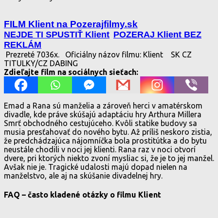
FILM Klient na Pozerajfilmy.sk
NEJDE TI SPUSTIŤ Klient
POZERAJ Klient BEZ
REKLÁM
Prezreté 7036x.
Oficiálny názov filmu: Klient
SK CZ
TITULKY/CZ DABING
Zdieľajte film na sociálnych sieťach:
Emad a Rana sú manželia a zároveň herci v amatérskom
divadle, kde práve skúšajú adaptáciu hry Arthura Millera
Smrť obchodného cestujúceho. Kvôli statike budovy sa
musia presťahovať do nového bytu. Až príliš neskoro zistia,
že predchádzajúca nájomníčka bola prostitútka a do bytu
neustále chodili v noci jej klienti. Rana raz v noci otvorí
dvere, pri ktorých niekto zvoní mysliac si, že je to jej manžel.
Avšak nie je. Tragické udalosti majú dopad nielen na
manželstvo, ale aj na skúšanie divadelnej hry.
FAQ – často kladené otázky o filmu Klient