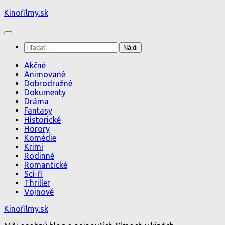
Preskočiť
Kinofilmy.sk
na
obsah
Hľadať:
Akčné
Animované
Dobrodružné
Dokumenty
Dráma
Fantasy
Historické
Horory
Komédie
Krimi
Rodinné
Romantické
Sci-fi
Thriller
Vojnové
Kinofilmy.sk