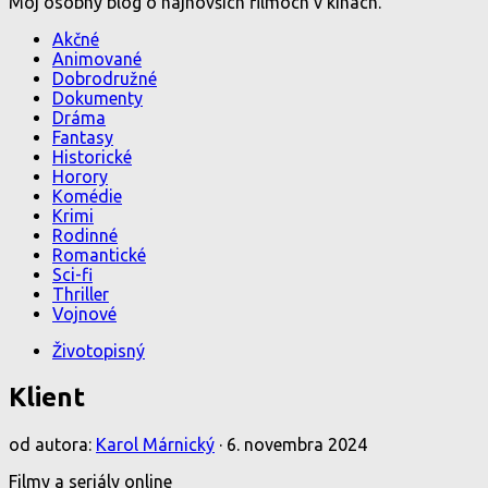
Môj osobný blog o najnovších filmoch v kinách.
Akčné
Animované
Dobrodružné
Dokumenty
Dráma
Fantasy
Historické
Horory
Komédie
Krimi
Rodinné
Romantické
Sci-fi
Thriller
Vojnové
Životopisný
Klient
od autora:
Karol Márnický
·
6. novembra 2024
Filmy a seriály online