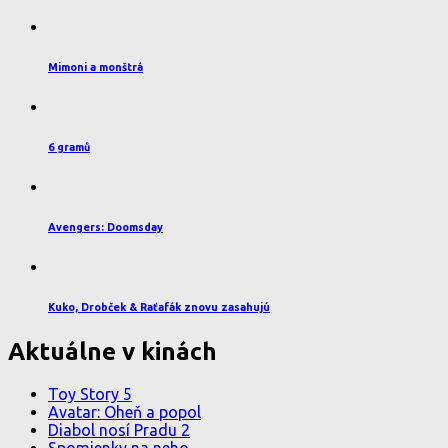
Mimoni a monštrá
6 gramů
Avengers: Doomsday
Kuko, Drobček & Raťafák znovu zasahujú
Aktuálne v kinách
Toy Story 5
Avatar: Oheň a popol
Diabol nosí Pradu 2