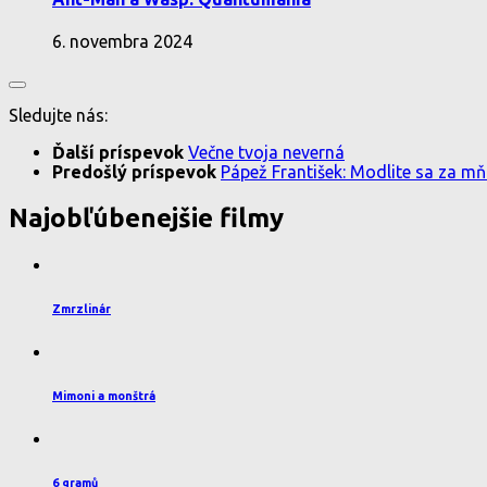
6. novembra 2024
Sledujte nás:
Ďalší príspevok
Večne tvoja neverná
Predošlý príspevok
Pápež František: Modlite sa za m
Najobľúbenejšie filmy
Zmrzlinár
Mimoni a monštrá
6 gramů