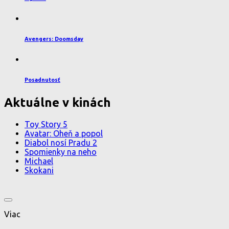
Avengers: Doomsday
Posadnutosť
Aktuálne v kinách
Toy Story 5
Avatar: Oheň a popol
Diabol nosí Pradu 2
Spomienky na neho
Michael
Skokani
Viac