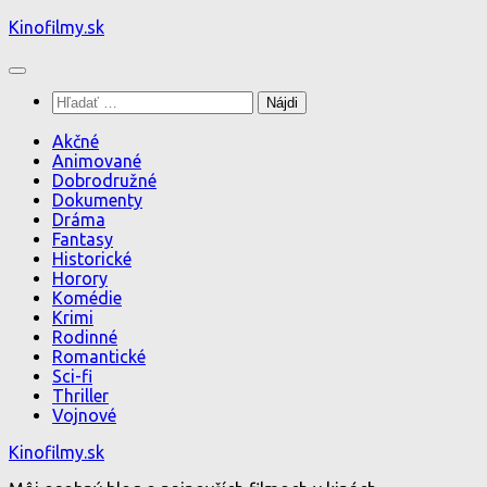
Preskočiť
Kinofilmy.sk
na
obsah
Hľadať:
Akčné
Animované
Dobrodružné
Dokumenty
Dráma
Fantasy
Historické
Horory
Komédie
Krimi
Rodinné
Romantické
Sci-fi
Thriller
Vojnové
Kinofilmy.sk