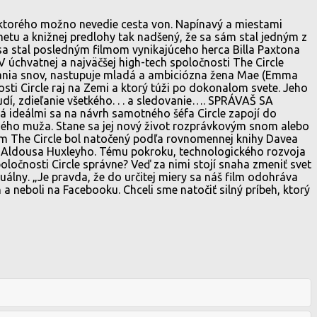
ktorého možno nevedie cesta von. Napínavý a miestami
metu a knižnej predlohy tak nadšený, že sa sám stal jedným z
sa stal posledným filmom vynikajúceho herca Billa Paxtona
V úchvatnej a najväčšej high-tech spoločnosti The Circle
tnania snov, nastupuje mladá a ambiciózna žena Mae (Emma
i Circle raj na Zemi a ktorý túži po dokonalom svete. Jeho
dí, zdieľanie všetkého. . . a sledovanie…. SPRÁVAŠ SA
deálmi sa na návrh samotného šéfa Circle zapojí do
omného muža. Stane sa jej nový život rozprávkovým snom alebo
m The Circle bol natočený podľa rovnomennej knihy Davea
od Aldousa Huxleyho. Tému pokroku, technologického rozvoja
oločnosti Circle správne? Veď za nimi stojí snaha zmeniť svet
tuálny. „Je pravda, že do určitej miery sa náš film odohráva
a neboli na Facebooku. Chceli sme natočiť silný príbeh, ktorý