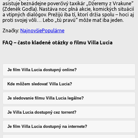
asistuje beznádejne poverčivý taxikár „Džeremy z Vrakune“
(Zdeněk Godla). Nastáva noc plná akcie, komických situácií
a vtipných dialógov. Prežijú iba tí, ktorí držia spolu – hoci aj
proti svojej vôli… Lebo „tú pravú“ môže mať iba jeden.
Značky:
Najnovšie
Populárne
FAQ – často kladené otázky o filmu Villa Lucia
Je film Villa Lucia dostupný online?
Kde môžem sledovať Villa Lucia?
Je sledovanie filmu Villa Lucia legálne?
Je Villa Lucia dostupný cez torrent?
Je film Villa Lucia dostupný na internete?