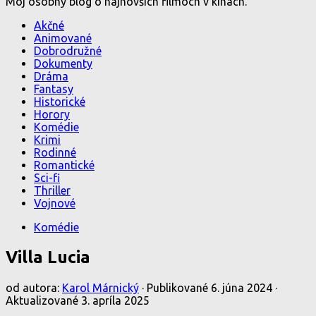
Môj osobný blog o najnovších filmoch v kinách.
Akčné
Animované
Dobrodružné
Dokumenty
Dráma
Fantasy
Historické
Horory
Komédie
Krimi
Rodinné
Romantické
Sci-fi
Thriller
Vojnové
Komédie
Villa Lucia
od autora:
Karol Márnický
· Publikované
6. júna 2024
·
Aktualizované
3. apríla 2025