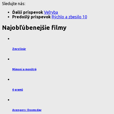
Sledujte nás:
Ďalší príspevok
Veľryba
Predošlý príspevok
Rýchlo a zbesilo 10
Najobľúbenejšie filmy
Zmrzlinár
Mimoni a monštrá
6 gramů
Avengers: Doomsday