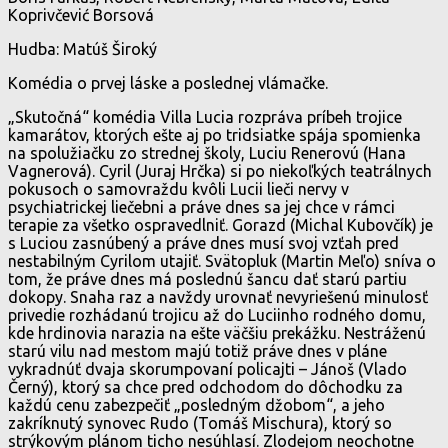
Koprivčević Borsová
Hudba: Matúš Široký
Komédia o prvej láske a poslednej vlámačke.
„Skutočná“ komédia Villa Lucia rozpráva príbeh trojice
kamarátov, ktorých ešte aj po tridsiatke spája spomienka
na spolužiačku zo strednej školy, Luciu Renerovú (Hana
Vagnerová). Cyril (Juraj Hrčka) si po niekoľkých teatrálnych
pokusoch o samovraždu kvôli Lucii lieči nervy v
psychiatrickej liečebni a práve dnes sa jej chce v rámci
terapie za všetko ospravedlniť. Gorazd (Michal Kubovčík) je
s Luciou zasnúbený a práve dnes musí svoj vzťah pred
nestabilným Cyrilom utajiť. Svätopluk (Martin Meľo) sníva o
tom, že práve dnes má poslednú šancu dať starú partiu
dokopy. Snaha raz a navždy urovnať nevyriešenú minulosť
privedie rozhádanú trojicu až do Luciinho rodného domu,
kde hrdinovia narazia na ešte väčšiu prekážku. Nestráženú
starú vilu nad mestom majú totiž práve dnes v pláne
vykradnúť dvaja skorumpovaní policajti – Jánoš (Vlado
Černý), ktorý sa chce pred odchodom do dôchodku za
každú cenu zabezpečiť „posledným džobom“, a jeho
zakríknutý synovec Rudo (Tomáš Mischura), ktorý so
strýkovým plánom ticho nesúhlasí. Zlodejom neochotne