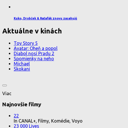
Kuko, Drobček & Raťafák znovu zasahujú
Aktuálne v kinách
Toy Story 5
Avatar: Oheň a popol
Diabol nosí Pradu 2
Spomienky na neho
Michael
Skokani
Viac
Najnovšie filmy
22
In CANAL+, Filmy, Komédie, Voyo
23 000 Lives