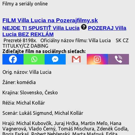
Filmy a seriály online
FILM Villa Lucia na Pozerajfilmy.sk
NEJDE TI SPUSTIŤ Villa Lucia
POZERAJ Villa
Lucia BEZ REKLÁM
Prezreté 8198x.
Oficiálny názov filmu: Villa Lucia
SK CZ
TITULKY/CZ DABING
Zdieľajte film na sociálnych sieťach:
Orig. názov: Villa Lucia
Žáner: komédia
Krajina: Slovensko, Česko
Réžia: Michal Kollár
Scenár: Lukáš Sigmund, Michal Kollár
Hrajú: Michal Kubovčík, Juraj Hrčka, Martin Meľo, Hana
Vagnerová, Vlado Černý, Tomáš Mischura, Zdeněk Godla,
Boris Farkaš, Robert Nebřenský, Marta Maťová, Edita