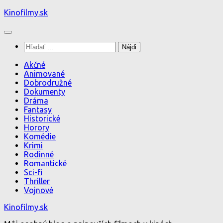
Preskočiť
Kinofilmy.sk
na
obsah
Hľadať:
Akčné
Animované
Dobrodružné
Dokumenty
Dráma
Fantasy
Historické
Horory
Komédie
Krimi
Rodinné
Romantické
Sci-fi
Thriller
Vojnové
Kinofilmy.sk