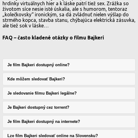
hrdinky virtuálnych hier a k láske patrí tiež sex. Zrážka so
životom síce nesie isté úskalia, ale s humorom, tentoraz
„kolečkovsky“ ironickým, sa dá zvládnuť nielen výšlap do
strmého kopca, stavba stanu, chýbajúca elektrická zásuvka,
ale tiež sok v láske…
FAQ – často kladené otázky o filmu Bajkeri
Je film Bajkeri dostupný online?
Kde môžem sledovať Bajkeri?
Je sledovanie filmu Bajkeri legálne?
Je Bajkeri dostupný cez torrent?
Je film Bajkeri dostupný na internete?
Lze film Bajkeri sledovať online na Slovensku?