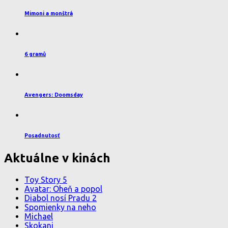
Mimoni a monštrá
6 gramů
Avengers: Doomsday
Posadnutosť
Aktuálne v kinách
Toy Story 5
Avatar: Oheň a popol
Diabol nosí Pradu 2
Spomienky na neho
Michael
Skokani