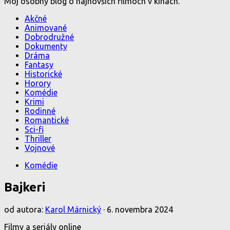
Môj osobný blog o najnovších filmoch v kinách.
Akčné
Animované
Dobrodružné
Dokumenty
Dráma
Fantasy
Historické
Horory
Komédie
Krimi
Rodinné
Romantické
Sci-fi
Thriller
Vojnové
Komédie
Bajkeri
od autora:
Karol Márnický
·
6. novembra 2024
Filmy a seriály online