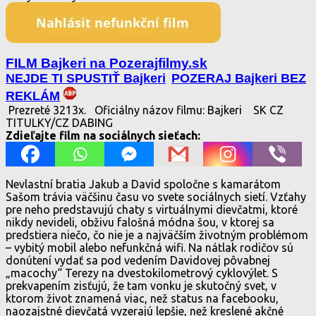
FILM Bajkeri na Pozerajfilmy.sk
NEJDE TI SPUSTIŤ Bajkeri
POZERAJ Bajkeri BEZ
REKLÁM
Prezreté 3213x.
Oficiálny názov filmu: Bajkeri
SK CZ
TITULKY/CZ DABING
Zdieľajte film na sociálnych sieťach:
Nevlastní bratia Jakub a David spoločne s kamarátom
Sašom trávia väčšinu času vo svete sociálnych sietí. Vzťahy
pre neho predstavujú chaty s virtuálnymi dievčatmi, ktoré
nikdy nevideli, obživu falošná módna šou, v ktorej sa
predstiera niečo, čo nie je a najväčším životným problémom
– vybitý mobil alebo nefunkčná wifi. Na nátlak rodičov sú
donútení vydať sa pod vedením Davidovej pôvabnej
„macochy“ Terezy na dvestokilometrový cyklovýlet. S
prekvapením zisťujú, že tam vonku je skutočný svet, v
ktorom život znamená viac, než status na facebooku,
naozajstné dievčatá vyzerajú lepšie, než kreslené akčné