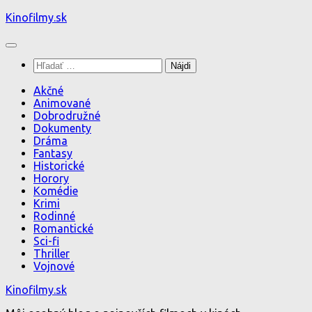
Preskočiť
Kinofilmy.sk
na
obsah
Hľadať:
Akčné
Animované
Dobrodružné
Dokumenty
Dráma
Fantasy
Historické
Horory
Komédie
Krimi
Rodinné
Romantické
Sci-fi
Thriller
Vojnové
Kinofilmy.sk