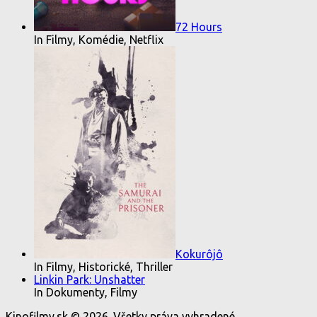
72 Hours
In Filmy, Komédie, Netflix
Kokurôjô
In Filmy, Historické, Thriller
Linkin Park: Unshatter
In Dokumenty, Filmy
Kinofilmy.sk © 2026. Všetky práva vyhradené.