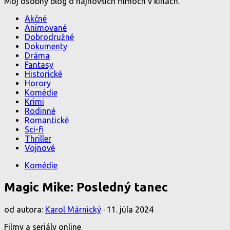
Môj osobný blog o najnovších filmoch v kinách.
Akčné
Animované
Dobrodružné
Dokumenty
Dráma
Fantasy
Historické
Horory
Komédie
Krimi
Rodinné
Romantické
Sci-fi
Thriller
Vojnové
Komédie
Magic Mike: Posledný tanec
od autora:
Karol Márnický
·
11. júla 2024
Filmy a seriály online