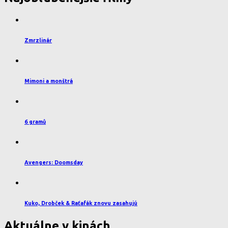
Zmrzlinár
Mimoni a monštrá
6 gramů
Avengers: Doomsday
Kuko, Drobček & Raťafák znovu zasahujú
Aktuálne v kinách