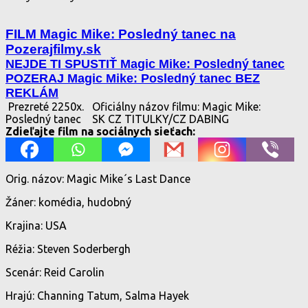
FILM Magic Mike: Posledný tanec na
Pozerajfilmy.sk
NEJDE TI SPUSTIŤ Magic Mike: Posledný tanec
POZERAJ Magic Mike: Posledný tanec BEZ
REKLÁM
Prezreté 2250x.
Oficiálny názov filmu: Magic Mike:
Posledný tanec
SK CZ TITULKY/CZ DABING
Zdieľajte film na sociálnych sieťach:
Orig. názov: Magic Mike´s Last Dance
Žáner: komédia, hudobný
Krajina: USA
Réžia: Steven Soderbergh
Scenár: Reid Carolin
Hrajú: Channing Tatum, Salma Hayek