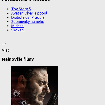
Toy Story 5
Avatar: Oheň a popol
Diabol nosí Pradu 2
Spomienky na neho
Michael
Skokani
Viac
Najnovšie filmy