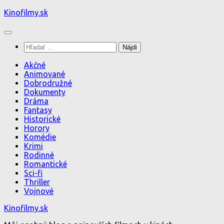
Preskočiť
Kinofilmy.sk
na
obsah
Hľadať:
Akčné
Animované
Dobrodružné
Dokumenty
Dráma
Fantasy
Historické
Horory
Komédie
Krimi
Rodinné
Romantické
Sci-fi
Thriller
Vojnové
Kinofilmy.sk