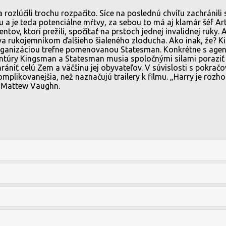
rozlúčili trochu rozpačito. Síce na poslednú chvíľu zachránili
vou a je teda potenciálne mŕtvy, za sebou to má aj klamár šéf Ar
ntov, ktorí prežili, spočítať na prstoch jednej invalidnej ruky. 
stáva rukojemníkom ďalšieho šialeného zloducha. Ako inak, že? 
organizáciou trefne pomenovanou Statesman. Konkrétne s age
Agentúry Kingsman a Statesman musia spoločnými silami poraz
ť celú Zem a väčšinu jej obyvateľov. V súvislosti s pokračovan
plikovanejšia, než naznačujú trailery k filmu. „Harry je rozho
e Mattew Vaughn.