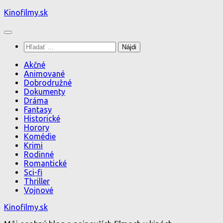
Preskočiť
Kinofilmy.sk
na
obsah
Hľadať:
Akčné
Animované
Dobrodružné
Dokumenty
Dráma
Fantasy
Historické
Horory
Komédie
Krimi
Rodinné
Romantické
Sci-fi
Thriller
Vojnové
Kinofilmy.sk