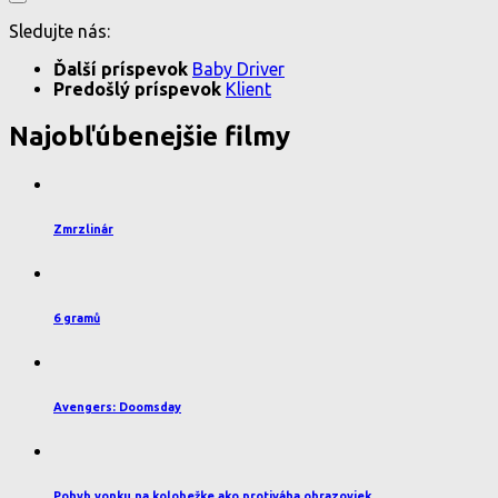
Sledujte nás:
Ďalší príspevok
Baby Driver
Predošlý príspevok
Klient
Najobľúbenejšie filmy
Zmrzlinár
6 gramů
Avengers: Doomsday
Pohyb vonku na kolobežke ako protiváha obrazoviek