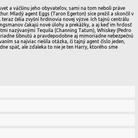
 svet a väčšinu jeho obyvateľov, sami na tom neboli práve
thur. Mladý agent Eggs (Taron Egerton) síce prežil a skončil v
A teraz čelia zvyšní hrdinovia novej výzve. Ich tajnú centrálu
Kingsmanov čakajú nové úlohy a prekážky, a aj keď im hrdosť
ntmi nazývanými Tequila (Channing Tatum), Whiskey (Pedro
iť riadne šibnutú a pravdepodobne aj mimoriadne nebezpečnú
ím sa najviac riešila otázka, či tajný agent číslo jeden,
dne späť, ale zďaleka to nie je ten Harry, ktorého sme