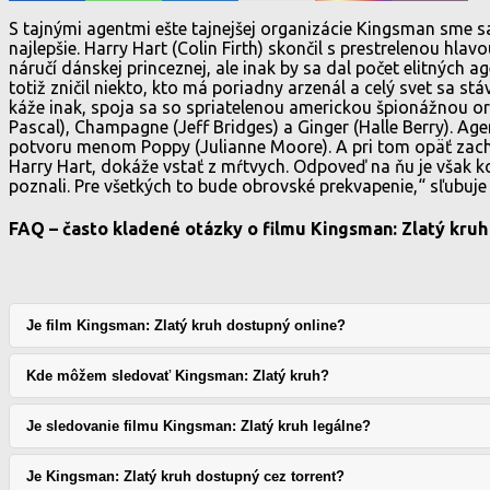
S tajnými agentmi ešte tajnejšej organizácie Kingsman sme sa 
najlepšie. Harry Hart (Colin Firth) skončil s prestrelenou hla
náručí dánskej princeznej, ale inak by sa dal počet elitných age
totiž zničil niekto, kto má poriadny arzenál a celý svet sa 
káže inak, spoja sa so spriatelenou americkou špionážnou 
Pascal), Champagne (Jeff Bridges) a Ginger (Halle Berry). 
potvoru menom Poppy (Julianne Moore). A pri tom opäť zachráni
Harry Hart, dokáže vstať z mŕtvych. Odpoveď na ňu je však kom
poznali. Pre všetkých to bude obrovské prekvapenie,“ sľubuj
FAQ – často kladené otázky o filmu Kingsman: Zlatý kruh
Je film Kingsman: Zlatý kruh dostupný online?
Kde môžem sledovať Kingsman: Zlatý kruh?
Je sledovanie filmu Kingsman: Zlatý kruh legálne?
Je Kingsman: Zlatý kruh dostupný cez torrent?