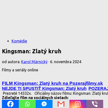
Komédie
Kingsman: Zlatý kruh
od autora:
Karol Márnický
·
6. novembra 2024
Filmy a seriály online
FILM Kingsman: Zlatý kruh na Pozerajfilmy.sk
NEJDE TI SPUSTIŤ Kingsman: Zlatý kruh
POZERAJ
Prezreté 14332x.
Oficiálny názov filmu: Kingsman: Zlatý kr
Zdieľajte film na sociálnych sieťach: