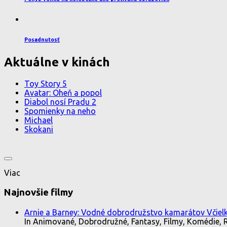
Posadnutosť
Aktuálne v kinách
Toy Story 5
Avatar: Oheň a popol
Diabol nosí Pradu 2
Spomienky na neho
Michael
Skokani
Viac
Najnovšie filmy
Arnie a Barney: Vodné dobrodružstvo kamarátov Včielk
In Animované, Dobrodružné, Fantasy, Filmy, Komédie, 