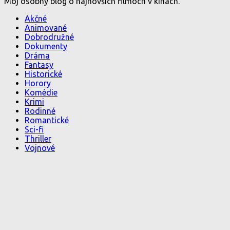
Môj osobný blog o najnovších filmoch v kinách.
Akčné
Animované
Dobrodružné
Dokumenty
Dráma
Fantasy
Historické
Horory
Komédie
Krimi
Rodinné
Romantické
Sci-fi
Thriller
Vojnové