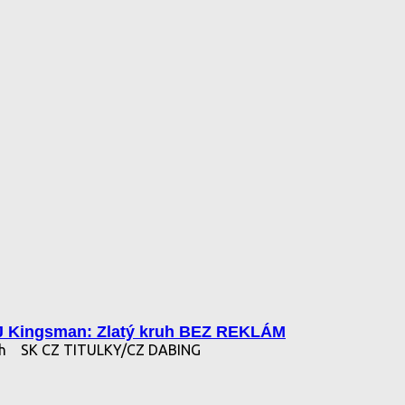
 Kingsman: Zlatý kruh BEZ REKLÁM
uh
SK CZ TITULKY/CZ DABING