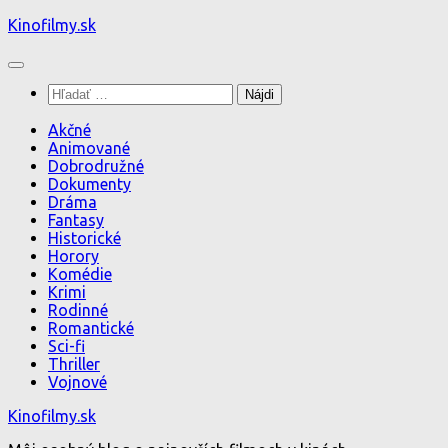
Preskočiť
Kinofilmy.sk
na
obsah
Hľadať:
Akčné
Animované
Dobrodružné
Dokumenty
Dráma
Fantasy
Historické
Horory
Komédie
Krimi
Rodinné
Romantické
Sci-fi
Thriller
Vojnové
Kinofilmy.sk