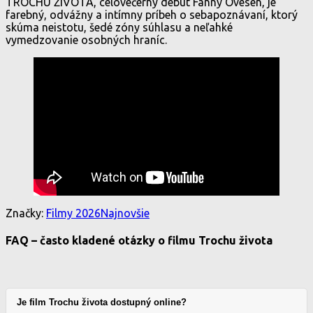
TROCHU ŽIVOTA, celovečerný debut Fanny Ovesen, je
farebný, odvážny a intímny príbeh o sebapoznávaní, ktorý
skúma neistotu, šedé zóny súhlasu a neľahké
vymedzovanie osobných hraníc.
Značky:
Filmy 2026
Najnovšie
FAQ – často kladené otázky o filmu Trochu života
Je film Trochu života dostupný online?