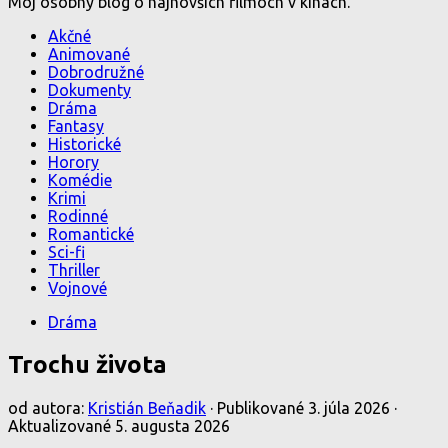
Môj osobný blog o najnovších filmoch v kinách.
Akčné
Animované
Dobrodružné
Dokumenty
Dráma
Fantasy
Historické
Horory
Komédie
Krimi
Rodinné
Romantické
Sci-fi
Thriller
Vojnové
Dráma
Trochu života
od autora:
Kristián Beňadik
· Publikované
3. júla 2026
·
Aktualizované
5. augusta 2026