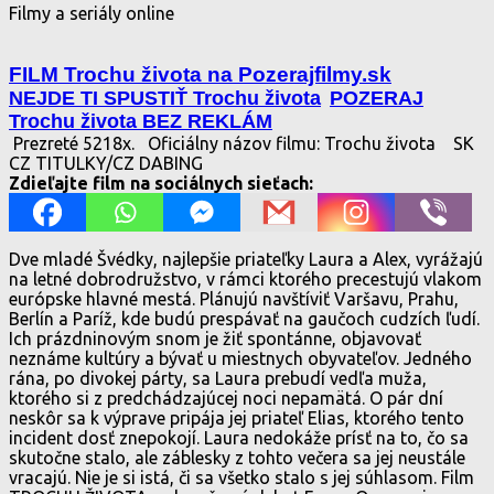
Filmy a seriály online
FILM Trochu života na Pozerajfilmy.sk
NEJDE TI SPUSTIŤ Trochu života
POZERAJ
Trochu života BEZ REKLÁM
Prezreté 5218x.
Oficiálny názov filmu: Trochu života
SK
CZ TITULKY/CZ DABING
Zdieľajte film na sociálnych sieťach:
Dve mladé Švédky, najlepšie priateľky Laura a Alex, vyrážajú
na letné dobrodružstvo, v rámci ktorého precestujú vlakom
európske hlavné mestá. Plánujú navštíviť Varšavu, Prahu,
Berlín a Paríž, kde budú prespávať na gaučoch cudzích ľudí.
Ich prázdninovým snom je žiť spontánne, objavovať
neznáme kultúry a bývať u miestnych obyvateľov. Jedného
rána, po divokej párty, sa Laura prebudí vedľa muža,
ktorého si z predchádzajúcej noci nepamätá. O pár dní
neskôr sa k výprave pripája jej priateľ Elias, ktorého tento
incident dosť znepokojí. Laura nedokáže prísť na to, čo sa
skutočne stalo, ale záblesky z tohto večera sa jej neustále
vracajú. Nie je si istá, či sa všetko stalo s jej súhlasom. Film