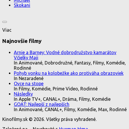
Michael
Skokani
Viac
Najnovšie filmy
Arnie a Barney: Vodné dobrodružstvo kamarátov
Včielky Maji
In Animované, Dobrodružné, Fantasy, Filmy, Komédie,
Rodinné
Pohyb vonku na kolobežke ako protiváha obrazoviek
In Nezaradené
Ovce na stope
In Filmy, Komédie, Prime Video, Rodinné
Následky
In Apple TV+, CANAL+, Dráma, Filmy, Komédie
GOAT: Najlepší z najlepších
In Animované, CANAL+, Filmy, Komédie, Max, Rodinné
Kinofilmy.sk © 2026. Všetky práva vyhradené.
Založené na
- Navrhnuté s
Hueman téma