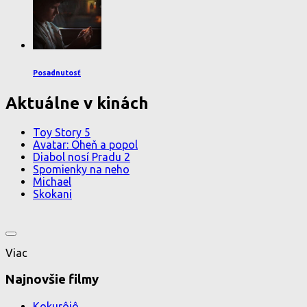
Posadnutosť
Aktuálne v kinách
Toy Story 5
Avatar: Oheň a popol
Diabol nosí Pradu 2
Spomienky na neho
Michael
Skokani
Viac
Najnovšie filmy
Kokurôjô