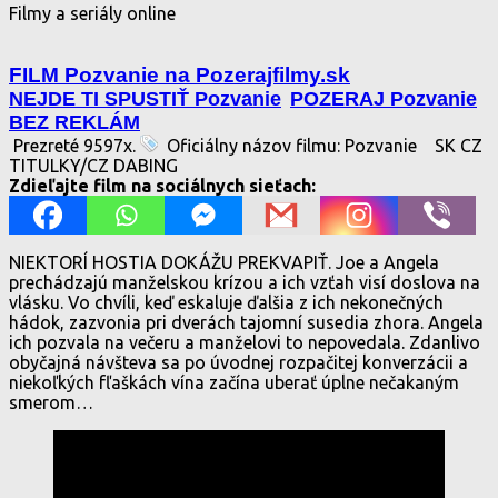
Filmy a seriály online
FILM Pozvanie na Pozerajfilmy.sk
NEJDE TI SPUSTIŤ Pozvanie
POZERAJ Pozvanie
BEZ REKLÁM
Prezreté 9597x.
Oficiálny názov filmu: Pozvanie
SK CZ
TITULKY/CZ DABING
Zdieľajte film na sociálnych sieťach:
NIEKTORÍ HOSTIA DOKÁŽU PREKVAPIŤ. Joe a Angela
prechádzajú manželskou krízou a ich vzťah visí doslova na
vlásku. Vo chvíli, keď eskaluje ďalšia z ich nekonečných
hádok, zazvonia pri dverách tajomní susedia zhora. Angela
ich pozvala na večeru a manželovi to nepovedala. Zdanlivo
obyčajná návšteva sa po úvodnej rozpačitej konverzácii a
niekoľkých fľaškách vína začína uberať úplne nečakaným
smerom…