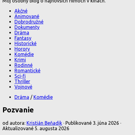
Môj osobný blog o najnovších filmoch v kinách.
Akčné
Animované
Dobrodružné
Dokumenty
Dráma
Fantasy
Historické
Horory
Komédie
Krimi
Rodinné
Romantické
Sci-fi
Thriller
Vojnové
Dráma
/
Komédie
Pozvanie
od autora:
Kristián Beňadik
· Publikované
3. júna 2026
·
Aktualizované
5. augusta 2026