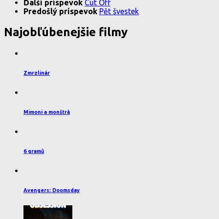
Ďalší príspevok
Cut Off
Predošlý príspevok
Pět švestek
Najobľúbenejšie filmy
Zmrzlinár
Mimoni a monštrá
6 gramů
Avengers: Doomsday