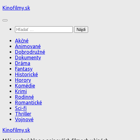
Preskočiť
Kinofilmy.sk
na
obsah
Hľadať:
Akčné
Animované
Dobrodružné
Dokumenty
Dráma
Fantasy
Historické
Horory
Komédie
Krimi
Rodinné
Romantické
Sci-fi
Thriller
Vojnové
Kinofilmy.sk