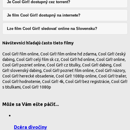
Je Cool Girl! dostupný cez torrent?
Je film Cool Girl! dostupný na internete?
Lze film Cool Girl! sledovať online na Slovensku?
Návštevníci hľadajú často tieto filmy
Cool Girl! film online, Cool Girl! film online hd zdarma, Cool Girl! český
dabing, Cool Girl! celý film sk cz, Cool Girl! hd online, Cool Girl! online,
Cool Girl! pozrieť online, Cool Girl! cz titulky, Cool Girl! dabing, Cool
Girl! slovenský dabing, Cool Girl! pozrieť film online, Cool Girl! názory,
Cool Girl! herecké obsadenie, Cool Girl! 1080p online, Cool Girl! trailer,
Cool Girl! hodnotenie, Cool Girl! 4k, Cool Girl! bez registrácie, Cool Girl!
s titulkami, Cool Girl! 1080p
Môže sa Vám ešte páčiť...
Dcéra divočiny