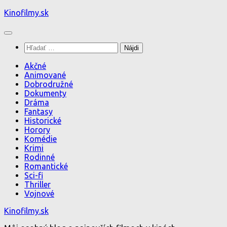
Preskočiť
Kinofilmy.sk
na
obsah
Hľadať:
Akčné
Animované
Dobrodružné
Dokumenty
Dráma
Fantasy
Historické
Horory
Komédie
Krimi
Rodinné
Romantické
Sci-fi
Thriller
Vojnové
Kinofilmy.sk