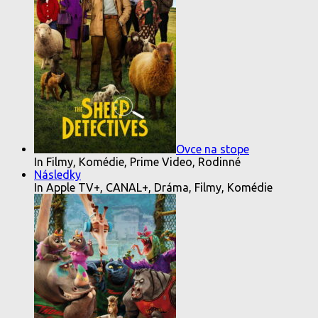
Ovce na stope
In Filmy, Komédie, Prime Video, Rodinné
Následky
In Apple TV+, CANAL+, Dráma, Filmy, Komédie