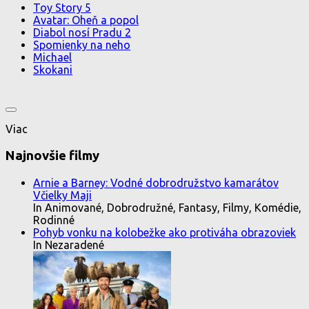
Toy Story 5
Avatar: Oheň a popol
Diabol nosí Pradu 2
Spomienky na neho
Michael
Skokani
Viac
Najnovšie filmy
Arnie a Barney: Vodné dobrodružstvo kamarátov
Včielky Maji
In Animované, Dobrodružné, Fantasy, Filmy, Komédie,
Rodinné
Pohyb vonku na kolobežke ako protiváha obrazoviek
In Nezaradené