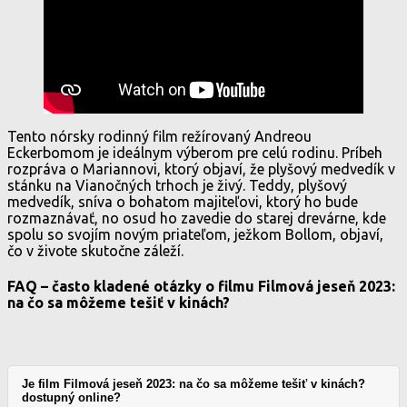
Tento nórsky rodinný film režírovaný Andreou
Eckerbomom je ideálnym výberom pre celú rodinu. Príbeh
rozpráva o Mariannovi, ktorý objaví, že plyšový medvedík v
stánku na Vianočných trhoch je živý. Teddy, plyšový
medvedík, sníva o bohatom majiteľovi, ktorý ho bude
rozmaznávať, no osud ho zavedie do starej drevárne, kde
spolu so svojím novým priateľom, ježkom Bollom, objaví,
čo v živote skutočne záleží.
FAQ – často kladené otázky o filmu Filmová jeseň 2023:
na čo sa môžeme tešiť v kinách?
Je film Filmová jeseň 2023: na čo sa môžeme tešiť v kinách?
dostupný online?