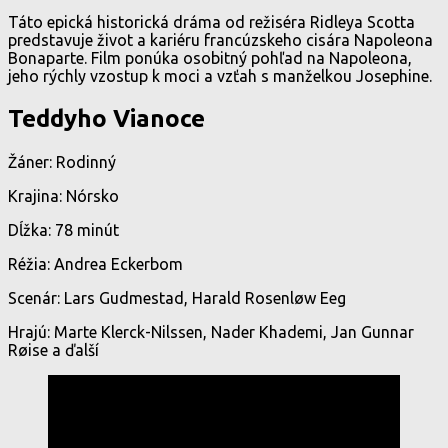
Táto epická historická dráma od režiséra Ridleya Scotta
predstavuje život a kariéru francúzskeho cisára Napoleona
Bonaparte. Film ponúka osobitný pohľad na Napoleona,
jeho rýchly vzostup k moci a vzťah s manželkou Josephine.
Teddyho Vianoce
Žáner: Rodinný
Krajina: Nórsko
Dĺžka: 78 minút
Réžia: Andrea Eckerbom
Scenár: Lars Gudmestad, Harald Rosenløw Eeg
Hrajú: Marte Klerck-Nilssen, Nader Khademi, Jan Gunnar
Røise a ďalší