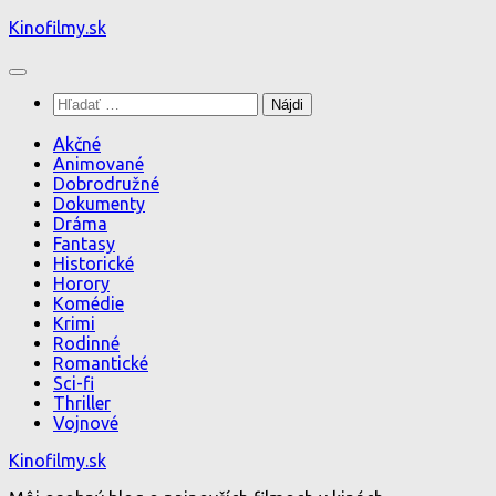
Preskočiť
Kinofilmy.sk
na
obsah
Hľadať:
Akčné
Animované
Dobrodružné
Dokumenty
Dráma
Fantasy
Historické
Horory
Komédie
Krimi
Rodinné
Romantické
Sci-fi
Thriller
Vojnové
Kinofilmy.sk