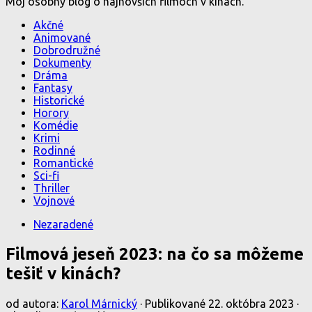
Môj osobný blog o najnovších filmoch v kinách.
Akčné
Animované
Dobrodružné
Dokumenty
Dráma
Fantasy
Historické
Horory
Komédie
Krimi
Rodinné
Romantické
Sci-fi
Thriller
Vojnové
Nezaradené
Filmová jeseň 2023: na čo sa môžeme
tešiť v kinách?
od autora:
Karol Márnický
· Publikované
22. októbra 2023
·