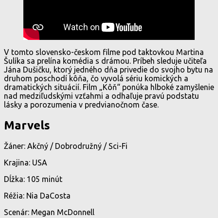
V tomto slovensko-českom filme pod taktovkou Martina
Šulíka sa prelína komédia s drámou. Príbeh sleduje učiteľa
Jána Dušičku, ktorý jedného dňa privedie do svojho bytu na
druhom poschodí kôňa, čo vyvolá sériu komických a
dramatických situácií. Film „Kôň“ ponúka hlboké zamyšlenie
nad medziľudskými vzťahmi a odhaľuje pravú podstatu
lásky a porozumenia v predvianočnom čase.
Marvels
Žáner: Akčný / Dobrodružný / Sci-Fi
Krajina: USA
Dĺžka: 105 minút
Réžia: Nia DaCosta
Scenár: Megan McDonnell