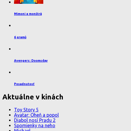
Mimoni a monštrá
6 gramů
Avengers: Doomsday
Posadnutosť
Aktuálne v kinách
Toy Story 5
Avatar: Oheň a popol
Diabol nosí Pradu 2
Spomienky na neho
Michael