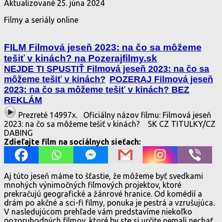
Aktualizované
25. júna 2024
Filmy a seriály online
FILM Filmová jeseň 2023: na čo sa môžeme
tešiť v kinách? na Pozerajfilmy.sk
NEJDE TI SPUSTIŤ Filmová jeseň 2023: na čo sa
môžeme tešiť v kinách?
POZERAJ Filmová jeseň
2023: na čo sa môžeme tešiť v kinách? BEZ
REKLÁM
Prezreté 14997x.
Oficiálny názov filmu: Filmová jeseň
2023: na čo sa môžeme tešiť v kinách?
SK CZ TITULKY/CZ
DABING
Zdieľajte film na sociálnych sieťach:
Aj túto jeseň máme to šťastie, že môžeme byť svedkami
mnohých výnimočných filmových projektov, ktoré
prekračujú geografické a žánrové hranice. Od komédií a
drám po akčné a sci-fi filmy, ponuka je pestrá a vzrušujúca.
V nasledujúcom prehľade vám predstavíme niekoľko
pozoruhodných filmov, ktoré by ste si určite nemali nechať