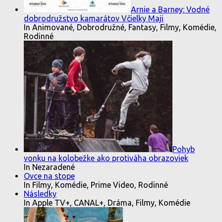
Arnie a Barney: Vodné
dobrodružstvo kamarátov Včielky Maji
In Animované, Dobrodružné, Fantasy, Filmy, Komédie,
Rodinné
Pohyb
vonku na kolobežke ako protiváha obrazoviek
In Nezaradené
Ovce na stope
In Filmy, Komédie, Prime Video, Rodinné
Následky
In Apple TV+, CANAL+, Dráma, Filmy, Komédie