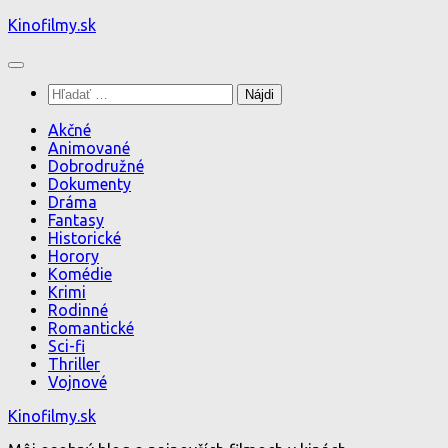
Preskočiť
Kinofilmy.sk
na
obsah
Hľadať:
Akčné
Animované
Dobrodružné
Dokumenty
Dráma
Fantasy
Historické
Horory
Komédie
Krimi
Rodinné
Romantické
Sci-fi
Thriller
Vojnové
Kinofilmy.sk