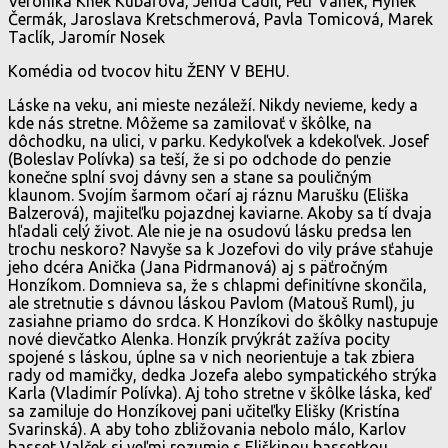
Veronika Khek Kubařová, Jenda Čadil, Petr Vaněk, Hynek
Čermák, Jaroslava Kretschmerová, Pavla Tomicová, Marek
Taclík, Jaromír Nosek
Komédia od tvocov hitu ŽENY V BEHU.
Láske na veku, ani mieste nezáleží. Nikdy nevieme, kedy a
kde nás stretne. Môžeme sa zamilovať v škôlke, na
dôchodku, na ulici, v parku. Kedykoľvek a kdekoľvek. Josef
(Boleslav Polívka) sa teší, že si po odchode do penzie
konečne splní svoj dávny sen a stane sa pouličným
klaunom. Svojím šarmom očarí aj ráznu Marušku (Eliška
Balzerová), majiteľku pojazdnej kaviarne. Akoby sa tí dvaja
hľadali celý život. Ale nie je na osudovú lásku predsa len
trochu neskoro? Navyše sa k Jozefovi do vily práve sťahuje
jeho dcéra Anička (Jana Pidrmanová) aj s päťročným
Honzíkom. Domnieva sa, že s chlapmi definitívne skončila,
ale stretnutie s dávnou láskou Pavlom (Matouš Ruml), ju
zasiahne priamo do srdca. K Honzíkovi do škôlky nastupuje
nové dievčatko Alenka. Honzík prvýkrát zažíva pocity
spojené s láskou, úplne sa v nich neorientuje a tak zbiera
rady od mamičky, dedka Jozefa alebo sympatického strýka
Karla (Vladimír Polívka). Aj toho stretne v škôlke láska, keď
sa zamiluje do Honzíkovej pani učiteľky Elišky (Kristína
Svarinská). A aby toho zbližovania nebolo málo, Karlov
basset Valček si veľmi rozumie s Eliškinou bassetkou