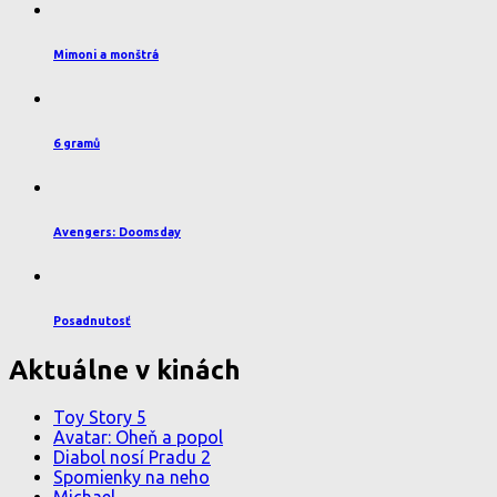
Mimoni a monštrá
6 gramů
Avengers: Doomsday
Posadnutosť
Aktuálne v kinách
Toy Story 5
Avatar: Oheň a popol
Diabol nosí Pradu 2
Spomienky na neho