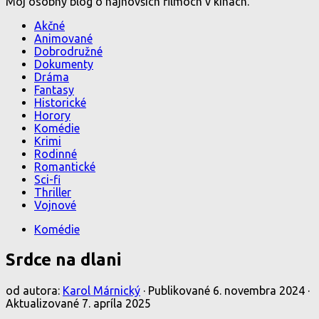
Môj osobný blog o najnovších filmoch v kinách.
Akčné
Animované
Dobrodružné
Dokumenty
Dráma
Fantasy
Historické
Horory
Komédie
Krimi
Rodinné
Romantické
Sci-fi
Thriller
Vojnové
Komédie
Srdce na dlani
od autora:
Karol Márnický
· Publikované
6. novembra 2024
·
Aktualizované
7. apríla 2025