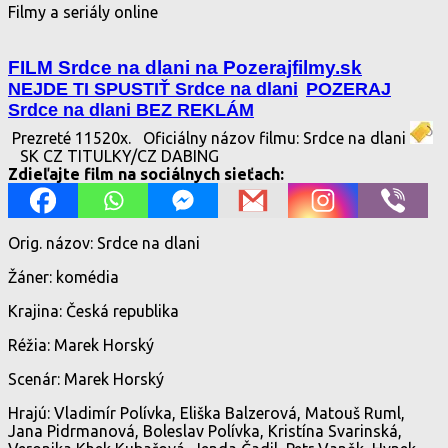
Filmy a seriály online
FILM Srdce na dlani na Pozerajfilmy.sk
NEJDE TI SPUSTIŤ Srdce na dlani
POZERAJ
Srdce na dlani BEZ REKLÁM
Prezreté 11520x.
Oficiálny názov filmu: Srdce na dlani
SK CZ TITULKY/CZ DABING
Zdieľajte film na sociálnych sieťach:
Orig. názov: Srdce na dlani
Žáner: komédia
Krajina: Česká republika
Réžia: Marek Horský
Scenár: Marek Horský
Hrajú: Vladimír Polívka, Eliška Balzerová, Matouš Ruml,
Jana Pidrmanová, Boleslav Polívka, Kristína Svarinská,