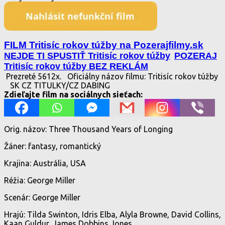
FILM Tritisíc rokov túžby na Pozerajfilmy.sk
NEJDE TI SPUSTIŤ Tritisíc rokov túžby
POZERAJ
Tritisíc rokov túžby BEZ REKLÁM
Prezreté 5612x.
Oficiálny názov filmu: Tritisíc rokov túžby
SK CZ TITULKY/CZ DABING
Zdieľajte film na sociálnych sieťach:
Orig. názov: Three Thousand Years of Longing
Žáner: fantasy, romantický
Krajina: Austrália, USA
Réžia: George Miller
Scenár: George Miller
Hrajú: Tilda Swinton, Idris Elba, Alyla Browne, David Collins,
Kaan Guldur, James Dobbins Jones