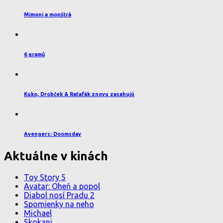
Mimoni a monštrá
6 gramů
Kuko, Drobček & Raťafák znovu zasahujú
Avengers: Doomsday
Aktuálne v kinách
Toy Story 5
Avatar: Oheň a popol
Diabol nosí Pradu 2
Spomienky na neho
Michael
Skokani