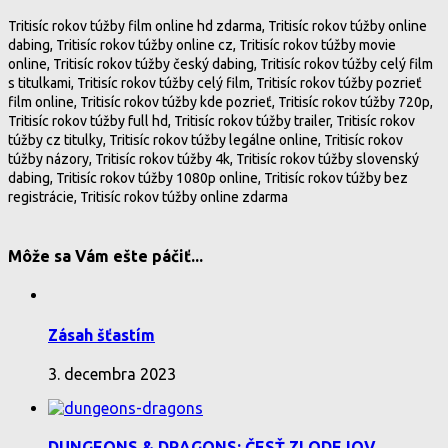
Tritisíc rokov túžby film online hd zdarma, Tritisíc rokov túžby online
dabing, Tritisíc rokov túžby online cz, Tritisíc rokov túžby movie
online, Tritisíc rokov túžby český dabing, Tritisíc rokov túžby celý film
s titulkami, Tritisíc rokov túžby celý film, Tritisíc rokov túžby pozrieť
film online, Tritisíc rokov túžby kde pozrieť, Tritisíc rokov túžby 720p,
Tritisíc rokov túžby full hd, Tritisíc rokov túžby trailer, Tritisíc rokov
túžby cz titulky, Tritisíc rokov túžby legálne online, Tritisíc rokov
túžby názory, Tritisíc rokov túžby 4k, Tritisíc rokov túžby slovenský
dabing, Tritisíc rokov túžby 1080p online, Tritisíc rokov túžby bez
registrácie, Tritisíc rokov túžby online zdarma
Môže sa Vám ešte páčiť...
Zásah šťastím
3. decembra 2023
DUNGEONS & DRAGONS: ČESŤ ZLODEJOV