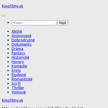
Preskočiť
Kinofilmy.sk
na
obsah
Hľadať:
Akčné
Animované
Dobrodružné
Dokumenty
Dráma
Fantasy
Historické
Horory
Komédie
Krimi
Rodinné
Romantické
Sci-fi
Thriller
Vojnové
Kinofilmy.sk