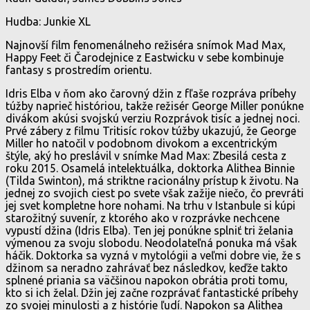
Hudba: Junkie XL
Najnovší film fenomenálneho režiséra snímok Mad Max,
Happy Feet či Čarodejnice z Eastwicku v sebe kombinuje
fantasy s prostredím orientu.
Idris Elba v ňom ako čarovný džin z fľaše rozpráva príbehy
túžby naprieč históriou, takže režisér George Miller ponúkne
divákom akúsi svojskú verziu Rozprávok tisíc a jednej noci.
Prvé zábery z filmu Tritisíc rokov túžby ukazujú, že George
Miller ho natočil v podobnom divokom a excentrickým
štýle, aký ho preslávil v snímke Mad Max: Zbesilá cesta z
roku 2015. Osamelá intelektuálka, doktorka Alithea Binnie
(Tilda Swinton), má striktne racionálny prístup k životu. Na
jednej zo svojich ciest po svete však zažije niečo, čo prevráti
jej svet kompletne hore nohami. Na trhu v Istanbule si kúpi
starožitný suvenír, z ktorého ako v rozprávke nechcene
vypustí džina (Idris Elba). Ten jej ponúkne splniť tri želania
výmenou za svoju slobodu. Neodolateľná ponuka má však
háčik. Doktorka sa vyzná v mytológii a veľmi dobre vie, že s
džinom sa neradno zahrávať bez následkov, keďže takto
splnené priania sa väčšinou napokon obrátia proti tomu,
kto si ich želal. Džin jej začne rozprávať fantastické príbehy
zo svojej minulosti a z histórie ľudí. Napokon sa Alithea