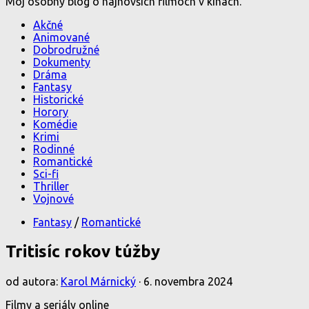
Môj osobný blog o najnovších filmoch v kinách.
Akčné
Animované
Dobrodružné
Dokumenty
Dráma
Fantasy
Historické
Horory
Komédie
Krimi
Rodinné
Romantické
Sci-fi
Thriller
Vojnové
Fantasy
/
Romantické
Tritisíc rokov túžby
od autora:
Karol Márnický
·
6. novembra 2024
Filmy a seriály online