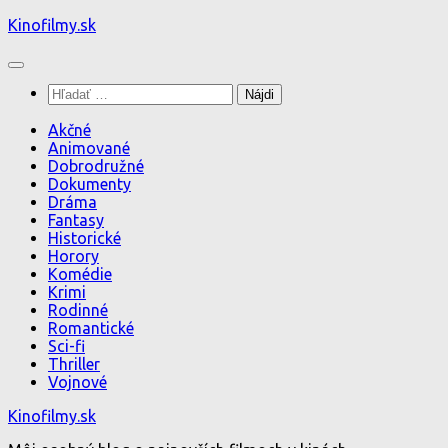
Preskočiť
Kinofilmy.sk
na
obsah
Hľadať:
Akčné
Animované
Dobrodružné
Dokumenty
Dráma
Fantasy
Historické
Horory
Komédie
Krimi
Rodinné
Romantické
Sci-fi
Thriller
Vojnové
Kinofilmy.sk