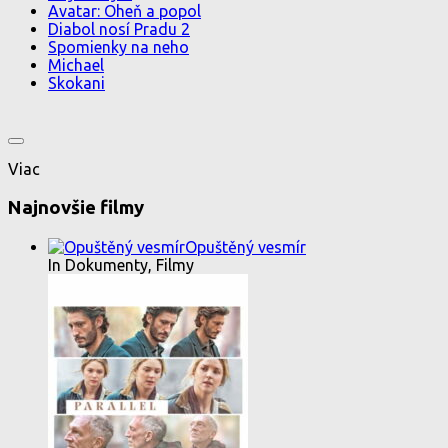
Avatar: Oheň a popol
Diabol nosí Pradu 2
Spomienky na neho
Michael
Skokani
Viac
Najnovšie filmy
Opuštěný vesmír
In Dokumenty, Filmy