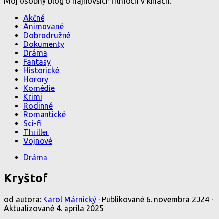
Môj osobný blog o najnovších filmoch v kinách.
Akčné
Animované
Dobrodružné
Dokumenty
Dráma
Fantasy
Historické
Horory
Komédie
Krimi
Rodinné
Romantické
Sci-fi
Thriller
Vojnové
Dráma
Kryštof
od autora:
Karol Márnický
· Publikované
6. novembra 2024
·
Aktualizované
4. apríla 2025