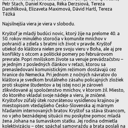
Petr Stach, Daniel Kroupa, Réka Derzsiová, Tereza
Danihlíková, Elizaveta Maximová, Dávid Hartl, Tereza
Těžká
Najsilnejšia viera je viera v slobodu.
Kryštof je mladý budúci novic, ktorý žije na prelome 40. a
50. rokov minulého storočia v komunite mníchov v
pohraničí a zdieľa s bratmi ich život v pravde. Kryštof
utiekol do kláštora nielen pre svoju vieru v Boha, ale aj pre
konflikty s otcom a politické pomery po februárovom
prevrate. Popri mníšskom živote sa venuje prevádzačstvu –
je jedným z posledných článkov v reťazi, ktorou sa
prenasledovaní komunistickým režimom dostávajú cez
hranice do Nemecka. Pri jednom z nočných návratov do
kláštora je svedkom brutálneho zásahu policajných zložiek
proti skupine študentov a tej istej noci je zároveň
zlikvidované aj spoločenstvo mníchov, v ktorom žil. Miesto,
do ktorého vkladal svoje nádeje a vieru, je zničené.
Kryštofov zúfalý útek rozvrátenou vysídlenou krajinou je
miestopisom vtedajšieho Česko-Slovenska aj márnym
hľadaním internovaných bratov. Kryštof sa stáva štvancom,
no v jeho beznádejnej situácii mu poskytne pomoc mladá
žena Johana na šumavskom statku. Jej rodina odmietla
kolektivizáciu – otec spáchal samovraždu a brata poslali na