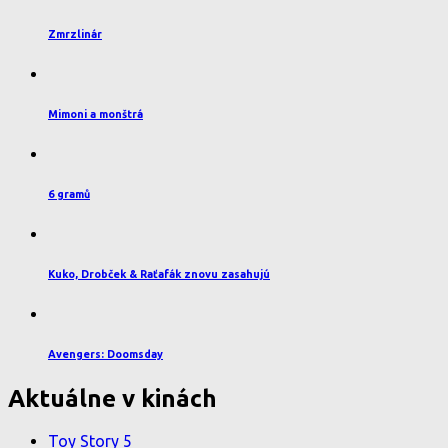
Zmrzlinár
Mimoni a monštrá
6 gramů
Kuko, Drobček & Raťafák znovu zasahujú
Avengers: Doomsday
Aktuálne v kinách
Toy Story 5