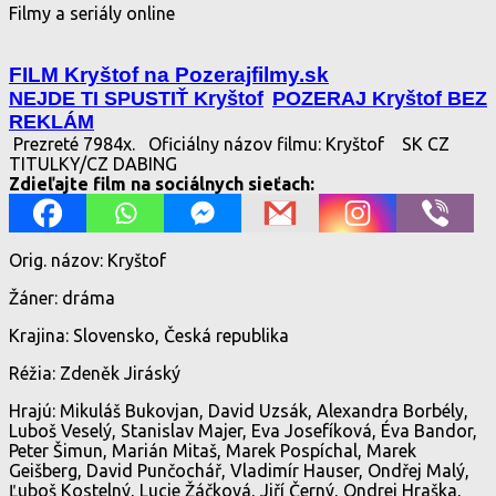
Filmy a seriály online
FILM Kryštof na Pozerajfilmy.sk
NEJDE TI SPUSTIŤ Kryštof
POZERAJ Kryštof BEZ
REKLÁM
Prezreté 7984x.
Oficiálny názov filmu: Kryštof
SK CZ
TITULKY/CZ DABING
Zdieľajte film na sociálnych sieťach:
Orig. názov: Kryštof
Žáner: dráma
Krajina: Slovensko, Česká republika
Réžia: Zdeněk Jiráský
Hrajú: Mikuláš Bukovjan, David Uzsák, Alexandra Borbély,
Luboš Veselý, Stanislav Majer, Eva Josefíková, Éva Bandor,
Peter Šimun, Marián Mitaš, Marek Pospíchal, Marek
Geišberg, David Punčochář, Vladimír Hauser, Ondřej Malý,
Ľuboš Kostelný, Lucie Žáčková, Jiří Černý, Ondrej Hraška,