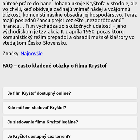
nútené práce do bane. Johana ukryje Kryštofa v stodole, ale
vo chvíli, keď obidvaja začínajú vnímať nádej a vzájomnú
blízkosť, komunisti násilne obsadia jej hospodárstvo. Teraz
majú poslednú šancu prejsť cez ešte „nezadrôtovanú“
hranicu… Film vychádza zo skutočných udalostí – jeho
východiskom je tzv. akcia K z apríla 1950, počas ktorej
komunistický režim prepadol a obsadil mužské kláštory vo
vtedajšom Česko-Slovensku.
Značky:
Najnovšie
FAQ – často kladené otázky o filmu Kryštof
Je film Kryštof dostupný online?
Kde môžem sledovať Kryštof?
Je sledovanie filmu Kryštof legálne?
Je Kryštof dostupný cez torrent?