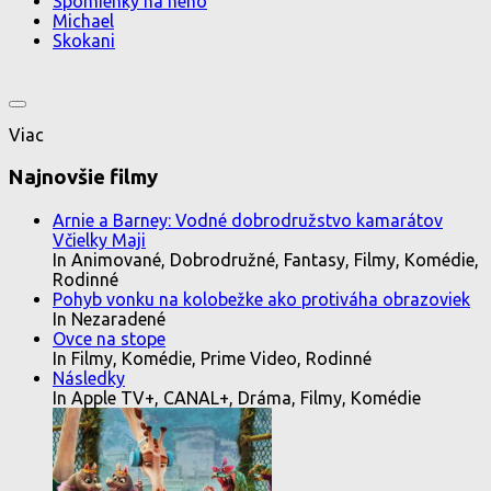
Spomienky na neho
Michael
Skokani
Viac
Najnovšie filmy
Arnie a Barney: Vodné dobrodružstvo kamarátov
Včielky Maji
In Animované, Dobrodružné, Fantasy, Filmy, Komédie,
Rodinné
Pohyb vonku na kolobežke ako protiváha obrazoviek
In Nezaradené
Ovce na stope
In Filmy, Komédie, Prime Video, Rodinné
Následky
In Apple TV+, CANAL+, Dráma, Filmy, Komédie