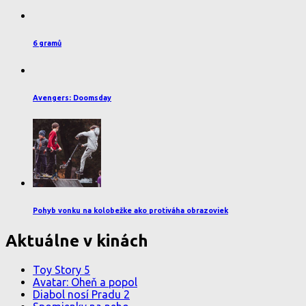
6 gramů
Avengers: Doomsday
Pohyb vonku na kolobežke ako protiváha obrazoviek
Aktuálne v kinách
Toy Story 5
Avatar: Oheň a popol
Diabol nosí Pradu 2