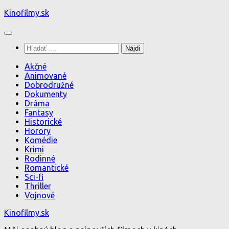
Preskočiť
Kinofilmy.sk
na
obsah
Hľadať:
Akčné
Animované
Dobrodružné
Dokumenty
Dráma
Fantasy
Historické
Horory
Komédie
Krimi
Rodinné
Romantické
Sci-fi
Thriller
Vojnové
Kinofilmy.sk