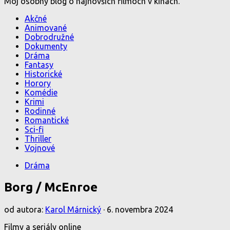
Môj osobný blog o najnovších filmoch v kinách.
Akčné
Animované
Dobrodružné
Dokumenty
Dráma
Fantasy
Historické
Horory
Komédie
Krimi
Rodinné
Romantické
Sci-fi
Thriller
Vojnové
Dráma
Borg / McEnroe
od autora:
Karol Márnický
·
6. novembra 2024
Filmy a seriály online