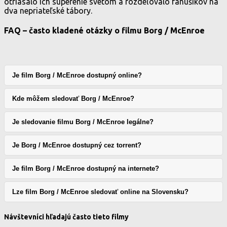
otriasalo ich súperenie svetom a rozdeľovalo fanúšikov na
dva nepriateľské tábory.
FAQ – často kladené otázky o filmu Borg / McEnroe
Je film Borg / McEnroe dostupný online?
Kde môžem sledovať Borg / McEnroe?
Je sledovanie filmu Borg / McEnroe legálne?
Je Borg / McEnroe dostupný cez torrent?
Je film Borg / McEnroe dostupný na internete?
Lze film Borg / McEnroe sledovať online na Slovensku?
Návštevníci hľadajú často tieto filmy