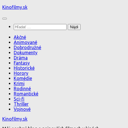
Preskočiť
Kinofilmy.sk
na
obsah
Hľadať:
Akčné
Animované
Dobrodružné
Dokumenty
Dráma
Fantasy
Historické
Horory
Komédie
Krimi
Rodinné
Romantické
Sci-fi
Thriller
Vojnové
Kinofilmy.sk