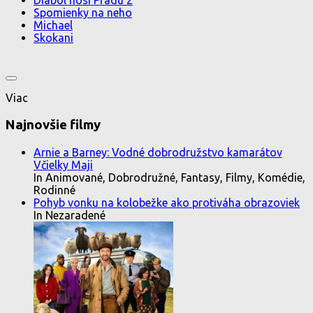
Diabol nosí Pradu 2
Spomienky na neho
Michael
Skokani
Viac
Najnovšie filmy
Arnie a Barney: Vodné dobrodružstvo kamarátov
Včielky Maji
In Animované, Dobrodružné, Fantasy, Filmy, Komédie,
Rodinné
Pohyb vonku na kolobežke ako protiváha obrazoviek
In Nezaradené