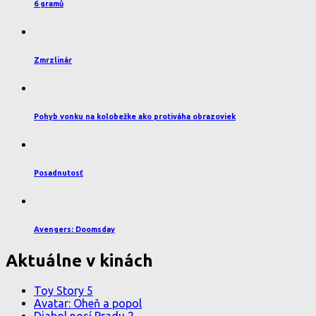
6 gramů
Zmrzlinár
Pohyb vonku na kolobežke ako protiváha obrazoviek
Posadnutosť
Avengers: Doomsday
Aktuálne v kinách
Toy Story 5
Avatar: Oheň a popol