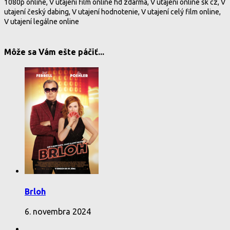
1080p online, V utajení film online hd zdarma, V utajení online sk cz, V
utajení český dabing, V utajení hodnotenie, V utajení celý film online,
V utajení legálne online
Môže sa Vám ešte páčiť...
Brloh
6. novembra 2024