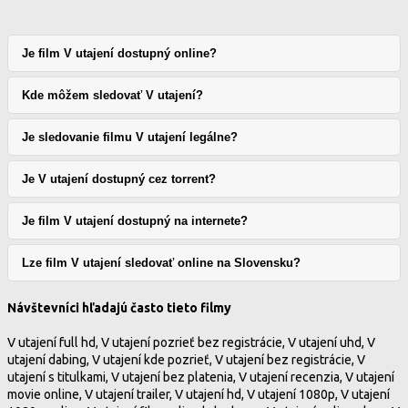
Je film V utajení dostupný online?
Kde môžem sledovať V utajení?
Je sledovanie filmu V utajení legálne?
Je V utajení dostupný cez torrent?
Je film V utajení dostupný na internete?
Lze film V utajení sledovať online na Slovensku?
Návštevníci hľadajú často tieto filmy
V utajení full hd, V utajení pozrieť bez registrácie, V utajení uhd, V
utajení dabing, V utajení kde pozrieť, V utajení bez registrácie, V
utajení s titulkami, V utajení bez platenia, V utajení recenzia, V utajení
movie online, V utajení trailer, V utajení hd, V utajení 1080p, V utajení