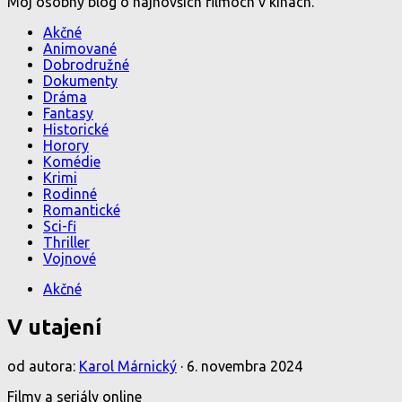
Môj osobný blog o najnovších filmoch v kinách.
Akčné
Animované
Dobrodružné
Dokumenty
Dráma
Fantasy
Historické
Horory
Komédie
Krimi
Rodinné
Romantické
Sci-fi
Thriller
Vojnové
Akčné
V utajení
od autora:
Karol Márnický
·
6. novembra 2024
Filmy a seriály online