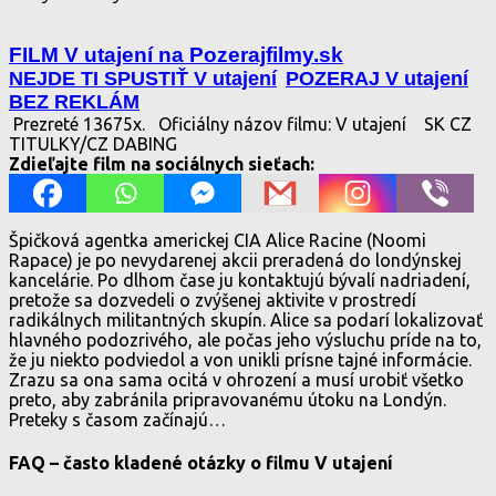
FILM V utajení na Pozerajfilmy.sk
NEJDE TI SPUSTIŤ V utajení
POZERAJ V utajení
BEZ REKLÁM
Prezreté 13675x.
Oficiálny názov filmu: V utajení
SK CZ
TITULKY/CZ DABING
Zdieľajte film na sociálnych sieťach:
Špičková agentka americkej CIA Alice Racine (Noomi
Rapace) je po nevydarenej akcii preradená do londýnskej
kancelárie. Po dlhom čase ju kontaktujú bývalí nadriadení,
pretože sa dozvedeli o zvýšenej aktivite v prostredí
radikálnych militantných skupín. Alice sa podarí lokalizovať
hlavného podozrivého, ale počas jeho výsluchu príde na to,
že ju niekto podviedol a von unikli prísne tajné informácie.
Zrazu sa ona sama ocitá v ohrození a musí urobiť všetko
preto, aby zabránila pripravovanému útoku na Londýn.
Preteky s časom začínajú…
FAQ – často kladené otázky o filmu V utajení