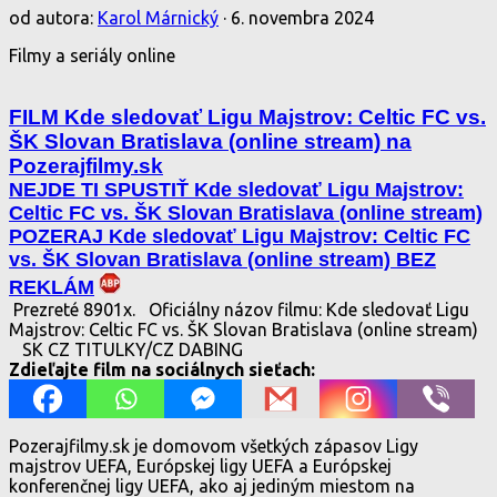
od autora:
Karol Márnický
·
6. novembra 2024
Filmy a seriály online
FILM Kde sledovať Ligu Majstrov: Celtic FC vs.
ŠK Slovan Bratislava (online stream) na
Pozerajfilmy.sk
NEJDE TI SPUSTIŤ Kde sledovať Ligu Majstrov:
Celtic FC vs. ŠK Slovan Bratislava (online stream)
POZERAJ Kde sledovať Ligu Majstrov: Celtic FC
vs. ŠK Slovan Bratislava (online stream) BEZ
REKLÁM
Prezreté 8901x.
Oficiálny názov filmu: Kde sledovať Ligu
Majstrov: Celtic FC vs. ŠK Slovan Bratislava (online stream)
SK CZ TITULKY/CZ DABING
Zdieľajte film na sociálnych sieťach:
Pozerajfilmy.sk je domovom všetkých zápasov Ligy
majstrov UEFA, Európskej ligy UEFA a Európskej
konferenčnej ligy UEFA, ako aj jediným miestom na