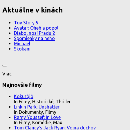
Aktuálne v kinách
Toy Story 5
Avatar: Oheň a popol
Diabol nosí Pradu 2
Spomienky na neho
Michael
Skokani
Viac
Najnovšie filmy
Kokurôjô
In Filmy, Historické, Thriller
Linkin Park: Unshatter
In Dokumenty, Filmy
Ramy Youssef: In Love
In Filmy, Komédie, Max
Tom Clancy’s Jack Ryan: Vojna duchov