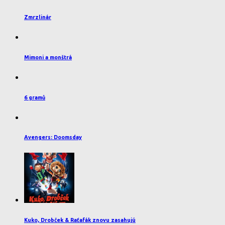
Zmrzlinár
Mimoni a monštrá
6 gramů
Avengers: Doomsday
Kuko, Drobček & Raťafák znovu zasahujú