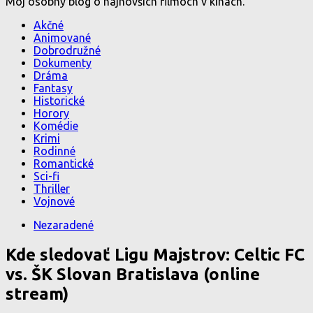
Môj osobný blog o najnovších filmoch v kinách.
Akčné
Animované
Dobrodružné
Dokumenty
Dráma
Fantasy
Historické
Horory
Komédie
Krimi
Rodinné
Romantické
Sci-fi
Thriller
Vojnové
Nezaradené
Kde sledovať Ligu Majstrov: Celtic FC
vs. ŠK Slovan Bratislava (online
stream)