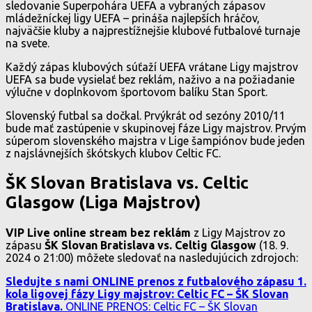
sledovanie Superpohára UEFA a vybraných zápasov
mládežníckej ligy UEFA – prináša najlepších hráčov,
najväčšie kluby a najprestížnejšie klubové futbalové turnaje
na svete.
Každý zápas klubových súťaží UEFA vrátane Ligy majstrov
UEFA sa bude vysielať bez reklám, naživo a na požiadanie
výlučne v doplnkovom športovom balíku Stan Sport.
Slovenský futbal sa dočkal. Prvýkrát od sezóny 2010/11
bude mať zastúpenie v skupinovej fáze Ligy majstrov. Prvým
súperom slovenského majstra v Lige šampiónov bude jeden
z najslávnejších škótskych klubov Celtic FC.
ŠK Slovan Bratislava vs. Celtic
Glasgow (Liga Majstrov)
VIP Live online stream bez reklám
z Ligy Majstrov zo
zápasu
ŠK Slovan Bratislava vs. Celtig Glasgow
(18. 9.
2024 o 21:00) môžete sledovať na nasledujúcich zdrojoch:
Sledujte s nami ONLINE prenos z futbalového zápasu 1.
kola ligovej fázy Ligy majstrov: Celtic FC – ŠK Slovan
Bratislava.
ONLINE PRENOS: Celtic FC – ŠK Slovan