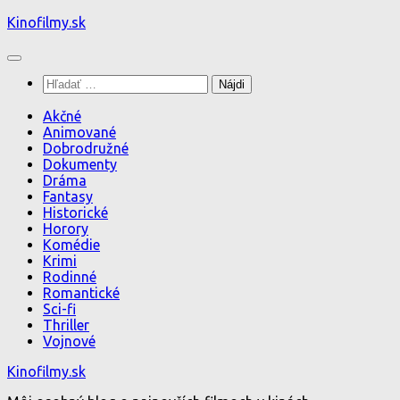
Preskočiť
Kinofilmy.sk
na
obsah
Hľadať:
Akčné
Animované
Dobrodružné
Dokumenty
Dráma
Fantasy
Historické
Horory
Komédie
Krimi
Rodinné
Romantické
Sci-fi
Thriller
Vojnové
Kinofilmy.sk