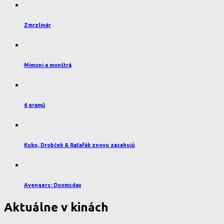
Zmrzlinár
Mimoni a monštrá
6 gramů
Kuko, Drobček & Raťafák znovu zasahujú
Avengers: Doomsday
Aktuálne v kinách