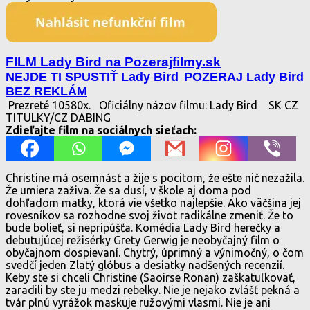
FILM Lady Bird na Pozerajfilmy.sk
NEJDE TI SPUSTIŤ Lady Bird
POZERAJ Lady Bird
BEZ REKLÁM
Prezreté 10580x.
Oficiálny názov filmu: Lady Bird
SK CZ
TITULKY/CZ DABING
Zdieľajte film na sociálnych sieťach:
Christine má osemnásť a žije s pocitom, že ešte nič nezažila.
Že umiera zaživa. Že sa dusí, v škole aj doma pod
dohľadom matky, ktorá vie všetko najlepšie. Ako väčšina jej
rovesníkov sa rozhodne svoj život radikálne zmeniť. Že to
bude bolieť, si nepripúšťa. Komédia Lady Bird herečky a
debutujúcej režisérky Grety Gerwig je neobyčajný film o
obyčajnom dospievaní. Chytrý, úprimný a výnimočný, o čom
svedčí jeden Zlatý glóbus a desiatky nadšených recenzií.
Keby ste si chceli Christine (Saoirse Ronan) zaškatuľkovať,
zaradili by ste ju medzi rebelky. Nie je nejako zvlášť pekná a
tvár plnú vyrážok maskuje ružovými vlasmi. Nie je ani