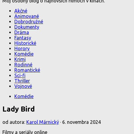
Môj osobný blog o najnovších filmoch v kinách.
Akčné
Animované
Dobrodružné
Dokumenty
Dráma
Fantasy
Historické
Horory
Komédie
Krimi
Rodinné
Romantické
Sci-fi
Thriller
Vojnové
Komédie
Lady Bird
od autora:
Karol Márnický
·
6. novembra 2024
Filmy a seriály online