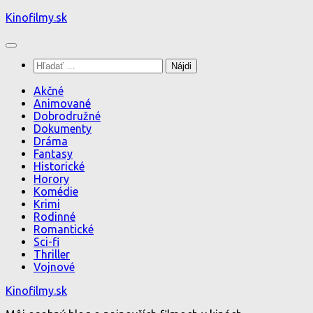
Preskočiť
Kinofilmy.sk
na
obsah
Hľadať:
Akčné
Animované
Dobrodružné
Dokumenty
Dráma
Fantasy
Historické
Horory
Komédie
Krimi
Rodinné
Romantické
Sci-fi
Thriller
Vojnové
Kinofilmy.sk