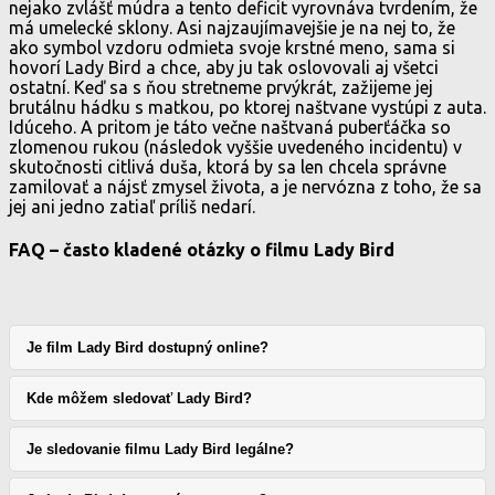
nejako zvlášť múdra a tento deficit vyrovnáva tvrdením, že
má umelecké sklony. Asi najzaujímavejšie je na nej to, že
ako symbol vzdoru odmieta svoje krstné meno, sama si
hovorí Lady Bird a chce, aby ju tak oslovovali aj všetci
ostatní. Keď sa s ňou stretneme prvýkrát, zažijeme jej
brutálnu hádku s matkou, po ktorej naštvane vystúpi z auta.
Idúceho. A pritom je táto večne naštvaná puberťáčka so
zlomenou rukou (následok vyššie uvedeného incidentu) v
skutočnosti citlivá duša, ktorá by sa len chcela správne
zamilovať a nájsť zmysel života, a je nervózna z toho, že sa
jej ani jedno zatiaľ príliš nedarí.
FAQ – často kladené otázky o filmu Lady Bird
Je film Lady Bird dostupný online?
Kde môžem sledovať Lady Bird?
Je sledovanie filmu Lady Bird legálne?