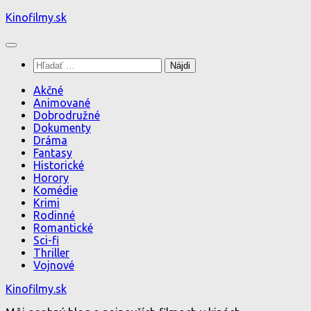
Preskočiť
Kinofilmy.sk
na
obsah
Hľadať:
Akčné
Animované
Dobrodružné
Dokumenty
Dráma
Fantasy
Historické
Horory
Komédie
Krimi
Rodinné
Romantické
Sci-fi
Thriller
Vojnové
Kinofilmy.sk