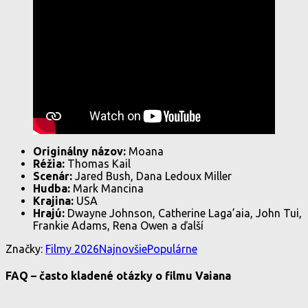
Originálny názov:
Moana
Réžia:
Thomas Kail
Scenár:
Jared Bush, Dana Ledoux Miller
Hudba:
Mark Mancina
Krajina:
USA
Hrajú:
Dwayne Johnson, Catherine Laga’aia, John Tui,
Frankie Adams, Rena Owen a ďalší
Značky:
Filmy 2026
Najnovšie
Populárne
FAQ – často kladené otázky o filmu Vaiana