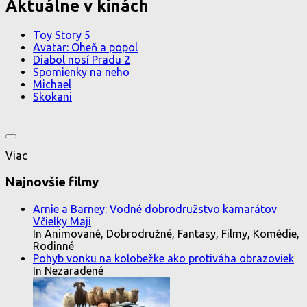
Aktuálne v kinách
Toy Story 5
Avatar: Oheň a popol
Diabol nosí Pradu 2
Spomienky na neho
Michael
Skokani
Viac
Najnovšie filmy
Arnie a Barney: Vodné dobrodružstvo kamarátov
Včielky Maji
In Animované, Dobrodružné, Fantasy, Filmy, Komédie,
Rodinné
Pohyb vonku na kolobežke ako protiváha obrazoviek
In Nezaradené