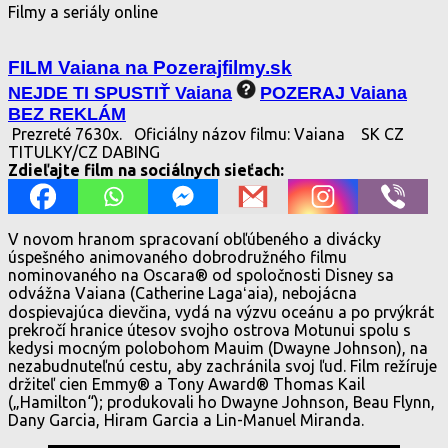
Filmy a seriály online
FILM Vaiana na Pozerajfilmy.sk
NEJDE TI SPUSTIŤ Vaiana
POZERAJ Vaiana
BEZ REKLÁM
Prezreté 7630x.
Oficiálny názov filmu: Vaiana
SK CZ
TITULKY/CZ DABING
Zdieľajte film na sociálnych sieťach:
V novom hranom spracovaní obľúbeného a divácky
úspešného animovaného dobrodružného filmu
nominovaného na Oscara® od spoločnosti Disney sa
odvážna Vaiana (Catherine Lagaʻaia), nebojácna
dospievajúca dievčina, vydá na výzvu oceánu a po prvýkrát
prekročí hranice útesov svojho ostrova Motunui spolu s
kedysi mocným polobohom Mauim (Dwayne Johnson), na
nezabudnuteľnú cestu, aby zachránila svoj ľud. Film režíruje
držiteľ cien Emmy® a Tony Award® Thomas Kail
(„Hamilton“); produkovali ho Dwayne Johnson, Beau Flynn,
Dany Garcia, Hiram Garcia a Lin-Manuel Miranda.