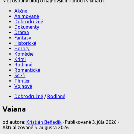
Môj osobný blog o najnovších filmoch v kinách.
Akčné
Animované
Dobrodružné
Dokumenty
Dráma
Fantasy
Historické
Horory
Komédie
Krimi
Rodinné
Romantické
Sci-fi
Thriller
Vojnové
Dobrodružné
/
Rodinné
Vaiana
od autora:
Kristián Beňadik
· Publikované
3. júla 2026
·
Aktualizované
5. augusta 2026