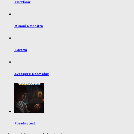
Zmrzlinár
Mimoni a monštrá
6 gramů
Avengers: Doomsday
Posadnutosť