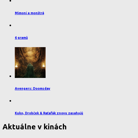
Mimoni a monštrá
6 gramů
Avengers: Doomsday
Kuko, Drobček & Raťafák znovu zasahujú
Aktuálne v kinách