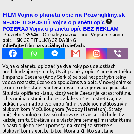
FILM Vojna o planétu opíc na Pozerajfilmy.sk
NEJDE TI SPUSTIŤ Vojna o planétu opíc
POZERAJ Vojna o planétu opíc BEZ REKLÁM
Prezreté 13564x.
Oficiálny názov filmu: Vojna o planétu
opíc
SK CZ TITULKY/CZ DABING
Zdieľajte film na sociálnych sieťach:
Vojna o planétu opíc začína dva roky po udalostiach
predchádzajúcej snímky Úsvit planéty opíc. Z inteligentného
šimpanza Caesara (Andy Serkis) sa stal nespochybniteľný
vodca rozrastajúceho sa spoločenstva opíc. V novej snímke
je mu okolnosťami vnútená nová rola vojnového generála.
Situácia opičieho klanu, ktorý vedie Caesar je katastrofálna.
Ich skupina ustúpila do lesov, kde sa často stretávajú v
bitkách s armádou tvorenou ľudmi, vedenou neľútostným
plukovníkom McCulloughom (Woody Harrelson). Straty
opičieho spoločenstva sú obrovské a Caesar cíti bolesť z
každej smrti. Stretáva sa s vlastnými temnejšími inštinktami
a nastupuje na cestu pomsty, na ktorej sa stretne s
plukovníkom v epickej bitke, ktorá určí, kto sa stane