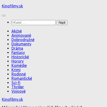
Preskočiť
Kinofilmy.sk
na
obsah
Hľadať:
Akčné
Animované
Dobrodružné
Dokumenty
Dráma
Fantasy
Historické
Horory
Komédie
Krimi
Rodinné
Romantické
Sci-fi
Thriller
Vojnové
Kinofilmy.sk