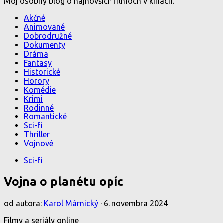
Môj osobný blog o najnovších filmoch v kinách.
Akčné
Animované
Dobrodružné
Dokumenty
Dráma
Fantasy
Historické
Horory
Komédie
Krimi
Rodinné
Romantické
Sci-fi
Thriller
Vojnové
Sci-fi
Vojna o planétu opíc
od autora:
Karol Márnický
·
6. novembra 2024
Filmy a seriály online