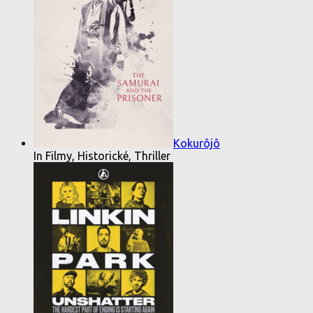
Kokurôjô
In Filmy, Historické, Thriller