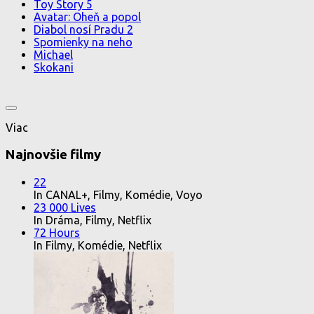
Toy Story 5
Avatar: Oheň a popol
Diabol nosí Pradu 2
Spomienky na neho
Michael
Skokani
Viac
Najnovšie filmy
22
In CANAL+, Filmy, Komédie, Voyo
23 000 Lives
In Dráma, Filmy, Netflix
72 Hours
In Filmy, Komédie, Netflix