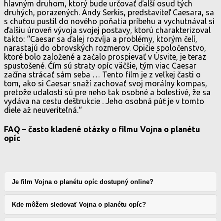
hlavným druhom, ktorý bude určovať ďalší osud tých
druhých, porazených. Andy Serkis, predstaviteľ Caesara, sa
s chuťou pustil do nového poňatia príbehu a vychutnával si
ďalšiu úroveň vývoja svojej postavy, ktorú charakterizoval
takto: “Caesar sa ďalej rozvíja a problémy, ktorým čelí,
narastajú do obrovských rozmerov. Opičie spoločenstvo,
ktoré bolo založené a začalo prospievať v Úsvite, je teraz
spustošené. Čím sú straty opíc väčšie, tým viac Caesar
začína strácať sám seba … Tento film je z veľkej časti o
tom, ako si Caesar snaží zachovať svoj morálny kompas,
pretože udalosti sú pre neho tak osobné a bolestivé, že sa
vydáva na cestu deštrukcie . Jeho osobná púť je v tomto
diele až neuveriteľná.“
FAQ – často kladené otázky o filmu Vojna o planétu
opíc
Je film Vojna o planétu opíc dostupný online?
Kde môžem sledovať Vojna o planétu opíc?