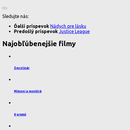
Sledujte nás:
Ďalší príspevok
Nádych pre lásku
Predošlý príspevok
Justice League
Najobľúbenejšie filmy
Zmrzlinár
Mimoni a monštrá
6 gramů