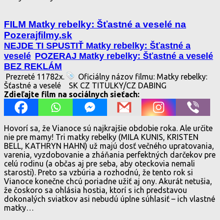
FILM Matky rebelky: Šťastné a veselé na
Pozerajfilmy.sk
NEJDE TI SPUSTIŤ Matky rebelky: Šťastné a
veselé
POZERAJ Matky rebelky: Šťastné a veselé
BEZ REKLÁM
Prezreté 11782x.
Oficiálny názov filmu: Matky rebelky:
Šťastné a veselé
SK CZ TITULKY/CZ DABING
Zdieľajte film na sociálnych sieťach:
Hovorí sa, že Vianoce sú najkrajšie obdobie roka. Ale určite
nie pre mamy! Tri matky rebelky (MILA KUNIS, KRISTEN
BELL, KATHRYN HAHN) už majú dosť večného upratovania,
varenia, vyzdobovanie a zháňania perfektných darčekov pre
celú rodinu (a občas aj pre seba, aby oteckovia nemali
starosti). Preto sa vzbúria a rozhodnú, že tento rok si
Vianoce konečne chcú poriadne užiť aj ony. Akurát netušia,
že čoskoro sa ohlásia hostia, ktorí s ich predstavou
dokonalých sviatkov asi nebudú úplne súhlasiť – ich vlastné
matky…