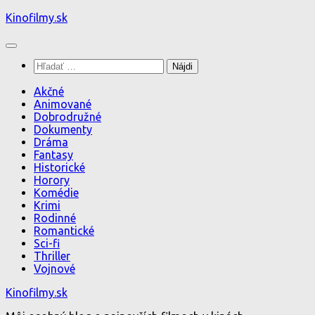
Preskočiť
Kinofilmy.sk
na
obsah
Hľadať:
Akčné
Animované
Dobrodružné
Dokumenty
Dráma
Fantasy
Historické
Horory
Komédie
Krimi
Rodinné
Romantické
Sci-fi
Thriller
Vojnové
Kinofilmy.sk