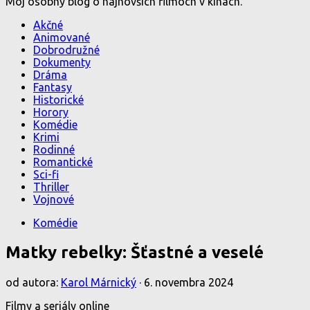
Môj osobný blog o najnovších filmoch v kinách.
Akčné
Animované
Dobrodružné
Dokumenty
Dráma
Fantasy
Historické
Horory
Komédie
Krimi
Rodinné
Romantické
Sci-fi
Thriller
Vojnové
Komédie
Matky rebelky: Šťastné a veselé
od autora:
Karol Márnický
·
6. novembra 2024
Filmy a seriály online