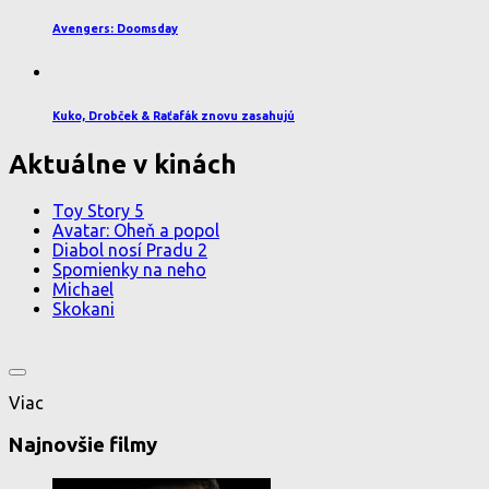
Avengers: Doomsday
Kuko, Drobček & Raťafák znovu zasahujú
Aktuálne v kinách
Toy Story 5
Avatar: Oheň a popol
Diabol nosí Pradu 2
Spomienky na neho
Michael
Skokani
Viac
Najnovšie filmy