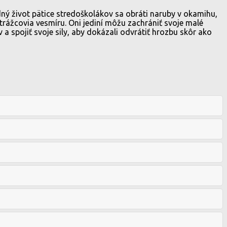
ný život pätice stredoškolákov sa obráti naruby v okamihu,
trážcovia vesmíru. Oni jediní môžu zachrániť svoje malé
 spojiť svoje sily, aby dokázali odvrátiť hrozbu skôr ako