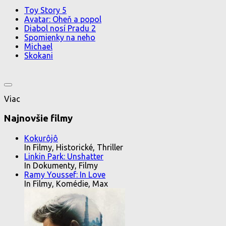
Toy Story 5
Avatar: Oheň a popol
Diabol nosí Pradu 2
Spomienky na neho
Michael
Skokani
Viac
Najnovšie filmy
Kokurôjô
In Filmy, Historické, Thriller
Linkin Park: Unshatter
In Dokumenty, Filmy
Ramy Youssef: In Love
In Filmy, Komédie, Max