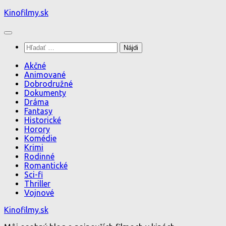
Preskočiť
Kinofilmy.sk
na
obsah
Hľadať:
Akčné
Animované
Dobrodružné
Dokumenty
Dráma
Fantasy
Historické
Horory
Komédie
Krimi
Rodinné
Romantické
Sci-fi
Thriller
Vojnové
Kinofilmy.sk