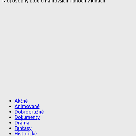
Môj osobný blog o najnovších filmoch v kinách.
Akčné
Animované
Dobrodružné
Dokumenty
Dráma
Fantasy
Historické