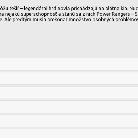
u tešiť – legendárni hrdinovia prichádzajú na plátna kín. Nud
ka nejakú superschopnosť a stanú sa z nich Power Rangers – S
ie. Ale predtým musia prekonať množstvo osobných problémov a