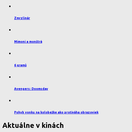
Zmrzlinár
Mimoni a monštrá
6 gramů
Avengers: Doomsday
Pohyb vonku na kolobežke ako protiváha obrazoviek
Aktuálne v kinách