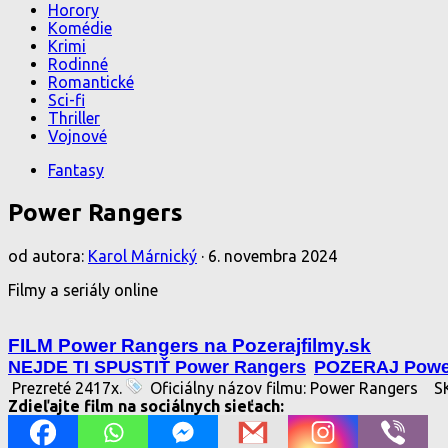
Horory
Komédie
Krimi
Rodinné
Romantické
Sci-fi
Thriller
Vojnové
Fantasy
Power Rangers
od autora:
Karol Márnický
·
6. novembra 2024
Filmy a seriály online
FILM Power Rangers na Pozerajfilmy.sk
NEJDE TI SPUSTIŤ Power Rangers
POZERAJ Powe
Prezreté 2417x.
Oficiálny názov filmu: Power Rangers
SK
Zdieľajte film na sociálnych sieťach: