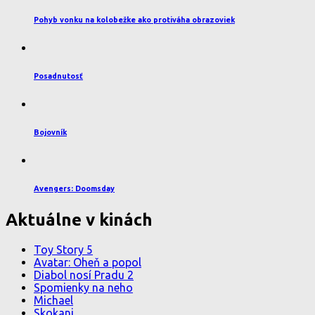
Pohyb vonku na kolobežke ako protiváha obrazoviek
Posadnutosť
Bojovník
Avengers: Doomsday
Aktuálne v kinách
Toy Story 5
Avatar: Oheň a popol
Diabol nosí Pradu 2
Spomienky na neho
Michael
Skokani