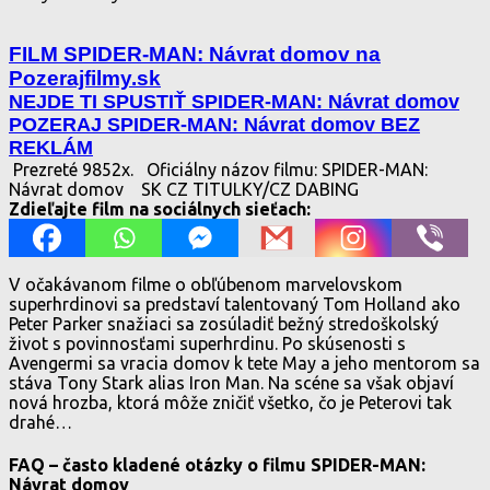
FILM SPIDER-MAN: Návrat domov na
Pozerajfilmy.sk
NEJDE TI SPUSTIŤ SPIDER-MAN: Návrat domov
POZERAJ SPIDER-MAN: Návrat domov BEZ
REKLÁM
Prezreté 9852x.
Oficiálny názov filmu: SPIDER-MAN:
Návrat domov
SK CZ TITULKY/CZ DABING
Zdieľajte film na sociálnych sieťach:
V očakávanom filme o obľúbenom marvelovskom
superhrdinovi sa predstaví talentovaný Tom Holland ako
Peter Parker snažiaci sa zosúladiť bežný stredoškolský
život s povinnosťami superhrdinu. Po skúsenosti s
Avengermi sa vracia domov k tete May a jeho mentorom sa
stáva Tony Stark alias Iron Man. Na scéne sa však objaví
nová hrozba, ktorá môže zničiť všetko, čo je Peterovi tak
drahé…
FAQ – často kladené otázky o filmu SPIDER-MAN:
Návrat domov