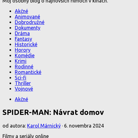
Môj osobný blog o najnovších filmoch v kinách.
Akčné
Animované
Dobrodružné
Dokumenty
Dráma
Fantasy
Historické
Horory
Komédie
Krimi
Rodinné
Romantické
Sci-fi
Thriller
Vojnové
Akčné
SPIDER-MAN: Návrat domov
od autora:
Karol Márnický
·
6. novembra 2024
Filmy a seriály online