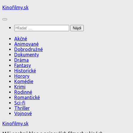
Preskočiť
Kinofilmy.sk
na
obsah
Hľadať:
Akčné
Animované
Dobrodružné
Dokumenty
Dráma
Fantasy
Historické
Horory
Komédie
Krimi
Rodinné
Romantické
Sci-fi
Thriller
Vojnové
Kinofilmy.sk