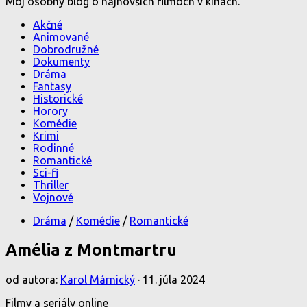
Môj osobný blog o najnovších filmoch v kinách.
Akčné
Animované
Dobrodružné
Dokumenty
Dráma
Fantasy
Historické
Horory
Komédie
Krimi
Rodinné
Romantické
Sci-fi
Thriller
Vojnové
Dráma
/
Komédie
/
Romantické
Amélia z Montmartru
od autora:
Karol Márnický
·
11. júla 2024
Filmy a seriály online