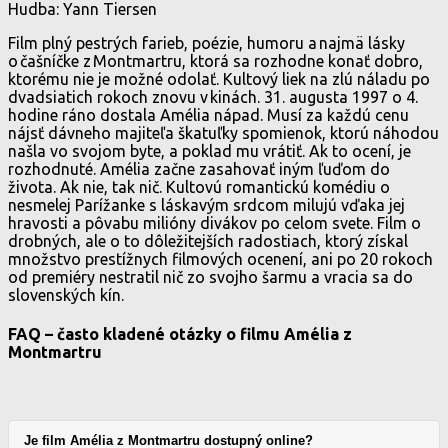
Hudba: Yann Tiersen
Film plný pestrých farieb, poézie, humoru a najmä lásky
o čašníčke z Montmartru, ktorá sa rozhodne konať dobro,
ktorému nie je možné odolať. Kultový liek na zlú náladu po
dvadsiatich rokoch znovu v kinách. 31. augusta 1997 o 4.
hodine ráno dostala Amélia nápad. Musí za každú cenu
nájsť dávneho majiteľa škatuľky spomienok, ktorú náhodou
našla vo svojom byte, a poklad mu vrátiť. Ak to ocení, je
rozhodnuté. Amélia začne zasahovať iným ľuďom do
života. Ak nie, tak nič. Kultovú romantickú komédiu o
nesmelej Parížanke s láskavým srdcom milujú vďaka jej
hravosti a pôvabu milióny divákov po celom svete. Film o
drobných, ale o to dôležitejších radostiach, ktorý získal
množstvo prestížnych filmových ocenení, ani po 20 rokoch
od premiéry nestratil nič zo svojho šarmu a vracia sa do
slovenských kín.
FAQ – často kladené otázky o filmu Amélia z
Montmartru
Je film Amélia z Montmartru dostupný online?