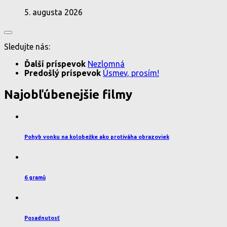
5. augusta 2026
Sledujte nás:
Ďalší príspevok
Nezlomná
Predošlý príspevok
Úsmev, prosím!
Najobľúbenejšie filmy
Pohyb vonku na kolobežke ako protiváha obrazoviek
6 gramů
Posadnutosť