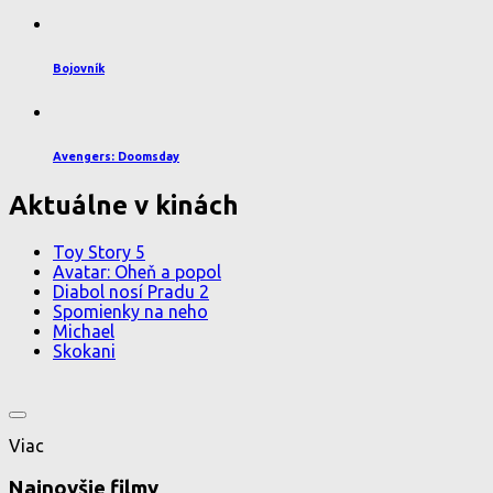
Bojovník
Avengers: Doomsday
Aktuálne v kinách
Toy Story 5
Avatar: Oheň a popol
Diabol nosí Pradu 2
Spomienky na neho
Michael
Skokani
Viac
Najnovšie filmy