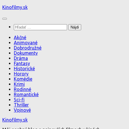
Preskočiť
Kinofilmy.sk
na
obsah
Hľadať:
Akčné
Animované
Dobrodružné
Dokumenty
Dráma
Fantasy
Historické
Horory
Komédie
Krimi
Rodinné
Romantické
Sci-fi
Thriller
Vojnové
Kinofilmy.sk