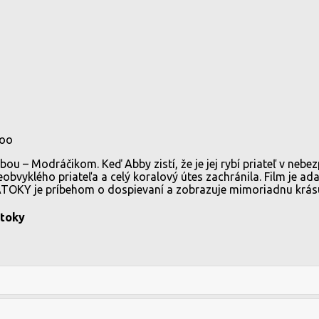
roo
u – Modráčikom. Keď Abby zistí, že je jej rybí priateľ v nebezp
bvyklého priateľa a celý koralový útes zachránila. Film je a
KY je príbehom o dospievaní a zobrazuje mimoriadnu krásu 
átoky