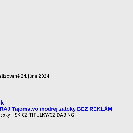
alizované
24. júna 2024
sk
RAJ Tajomstvo modrej zátoky BEZ REKLÁM
átoky
SK CZ TITULKY/CZ DABING