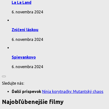
La La Land
6. novembra 2024
Zničení láskou
6. novembra 2024
Spievankovo
6. novembra 2024
Sledujte nás:
Ďalší príspevok
Ninja korytnačky: Mutantský chaos
Najobľúbenejšie filmy