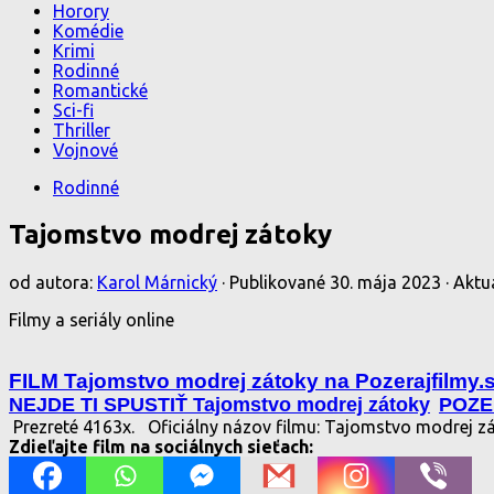
Horory
Komédie
Krimi
Rodinné
Romantické
Sci-fi
Thriller
Vojnové
Rodinné
Tajomstvo modrej zátoky
od autora:
Karol Márnický
· Publikované
30. mája 2023
· Aktu
Filmy a seriály online
FILM Tajomstvo modrej zátoky na Pozerajfilmy.
NEJDE TI SPUSTIŤ Tajomstvo modrej zátoky
POZE
Prezreté 4163x.
Oficiálny názov filmu: Tajomstvo modrej z
Zdieľajte film na sociálnych sieťach: