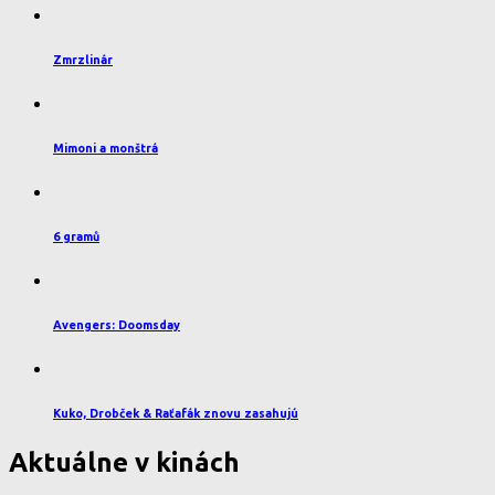
Zmrzlinár
Mimoni a monštrá
6 gramů
Avengers: Doomsday
Kuko, Drobček & Raťafák znovu zasahujú
Aktuálne v kinách