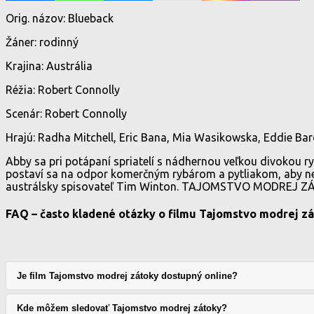
Orig. názov: Blueback
Žáner: rodinný
Krajina: Austrália
Réžia: Robert Connolly
Scenár: Robert Connolly
Hrajú: Radha Mitchell, Eric Bana, Mia Wasikowska, Eddie Ba
Abby sa pri potápaní spriatelí s nádhernou veľkou divokou rybo
postaví sa na odpor komerčným rybárom a pytliakom, aby neo
austrálsky spisovateľ Tim Winton. TAJOMSTVO MODREJ ZÁTO
FAQ – často kladené otázky o filmu Tajomstvo modrej z
Je film Tajomstvo modrej zátoky dostupný online?
Kde môžem sledovať Tajomstvo modrej zátoky?