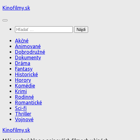
Preskočiť
Kinofilmy.sk
na
obsah
Hľadať:
Akčné
Animované
Dobrodružné
Dokumenty
Dráma
Fantasy
Historické
Horory
Komédie
Krimi
Rodinné
Romantické
Sci-fi
Thriller
Vojnové
Kinofilmy.sk