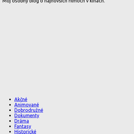
Môj osobný blog o najnovších filmoch v kinách.
Akčné
Animované
Dobrodružné
Dokumenty
Dráma
Fantasy
Historické