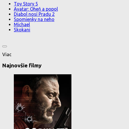
Toy Story 5
Avatar: Oheň a popol
Diabol nosí Pradu 2
Spomienky na neho
Michael
Skokani
Viac
Najnovšie filmy