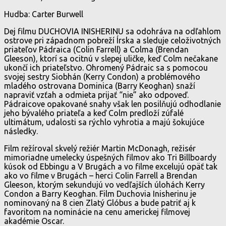
Hudba: Carter Burwell
Dej filmu DUCHOVIA INISHERINU sa odohráva na odľahlom
ostrove pri západnom pobreží Írska a sleduje celoživotných
priateľov Pádraica (Colin Farrell) a Colma (Brendan
Gleeson), ktorí sa ocitnú v slepej uličke, keď Colm nečakane
ukončí ich priateľstvo. Ohromený Pádraic sa s pomocou
svojej sestry Siobhán (Kerry Condon) a problémového
mladého ostrovana Dominica (Barry Keoghan) snaží
napraviť vzťah a odmieta prijať “nie” ako odpoveď.
Pádraicove opakované snahy však len posilňujú odhodlanie
jeho bývalého priateľa a keď Colm predloží zúfalé
ultimátum, udalosti sa rýchlo vyhrotia a majú šokujúce
následky.
Film režíroval skvelý režiér Martin McDonagh, režisér
mimoriadne umelecky úspešných filmov ako Tri Billboardy
kúsok od Ebbingu a V Brugách a vo filme excelujú opäť tak
ako vo filme v Brugách – herci Colin Farrell a Brendan
Gleeson, ktorým sekundujú vo vedľajších úlohách Kerry
Condon a Barry Keoghan. Film Duchovia Inisherinu je
nominovaný na 8 cien Zlatý Glóbus a bude patriť aj k
favoritom na nominácie na cenu americkej filmovej
akadémie Oscar.