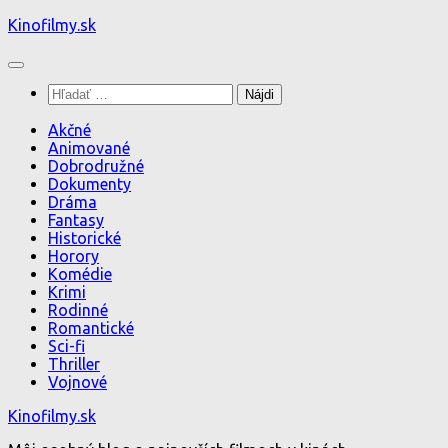
Preskočiť
Kinofilmy.sk
na
obsah
Hľadať:
Akčné
Animované
Dobrodružné
Dokumenty
Dráma
Fantasy
Historické
Horory
Komédie
Krimi
Rodinné
Romantické
Sci-fi
Thriller
Vojnové
Kinofilmy.sk