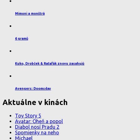
Mimoni a monštrá
6 gramů
Kuko, Drobček & Raťafák znovu zasahujú
Avengers: Doomsday
Aktuálne v kinách
Toy Story 5
Avatar: Oheň a popol
Diabol nosí Pradu 2
Spomienky na neho
Michael