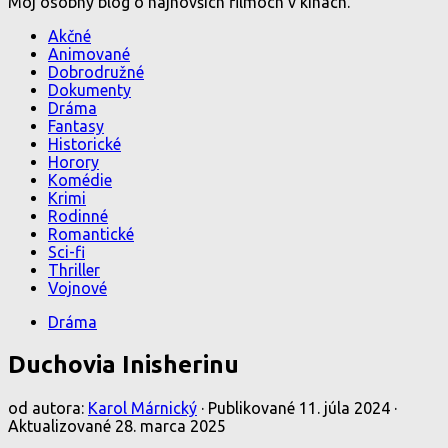
Môj osobný blog o najnovších filmoch v kinách.
Akčné
Animované
Dobrodružné
Dokumenty
Dráma
Fantasy
Historické
Horory
Komédie
Krimi
Rodinné
Romantické
Sci-fi
Thriller
Vojnové
Dráma
Duchovia Inisherinu
od autora:
Karol Márnický
· Publikované
11. júla 2024
·
Aktualizované
28. marca 2025