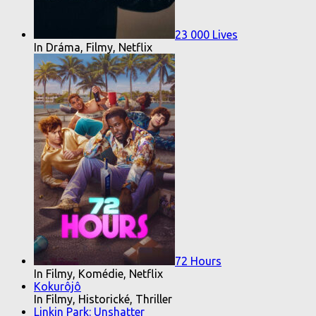
23 000 Lives
In Dráma, Filmy, Netflix
72 Hours
In Filmy, Komédie, Netflix
Kokurôjô
In Filmy, Historické, Thriller
Linkin Park: Unshatter