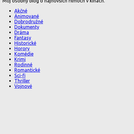
Môj osobný blog o najnovších filmoch v kinách.
Akčné
Animované
Dobrodružné
Dokumenty
Dráma
Fantasy
Historické
Horory
Komédie
Krimi
Rodinné
Romantické
Sci-fi
Thriller
Vojnové