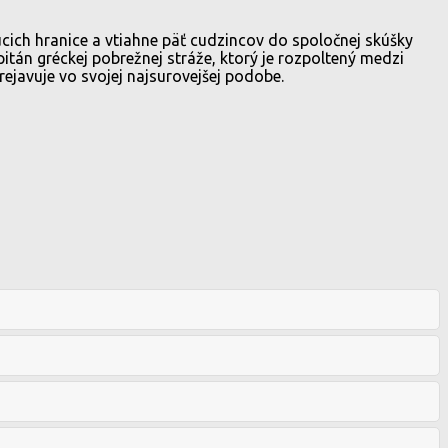
úcich hranice a vtiahne päť cudzincov do spoločnej skúšky
itán gréckej pobrežnej stráže, ktorý je rozpoltený medzi
rejavuje vo svojej najsurovejšej podobe.