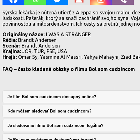
Sýrska lekárka je nútená utiecť z Aleppa so svojou malou dcé
ľudskosti. Pašerák, ktorý sa snaží zachrániť svojho syna. Vo
povinnosťou a milosrdenstvom. Ich cesty sa pretnú jednej noc
Originálny názov:
I WAS A STRANGER
Réžia:
Brandt Andersen
Scenár:
Brandt Andersen
Krajina:
JOR, TUR, PSE, USA
Hrajú:
Omar Sy, Yasmine Al Massri, Yahya Mahayni, Ziad Ba
FAQ – často kladené otázky o filmu Bol som cudzincom
Je film Bol som cudzincom dostupný online?
Kde môžem sledovať Bol som cudzincom?
Je sledovanie filmu Bol som cudzincom legálne?
Je Bol som cudzincom dostupný cez torrent?