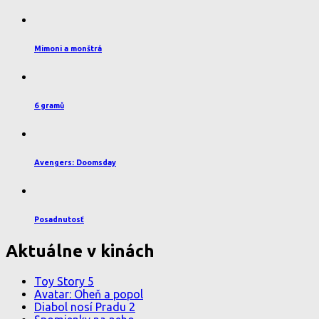
Mimoni a monštrá
6 gramů
Avengers: Doomsday
Posadnutosť
Aktuálne v kinách
Toy Story 5
Avatar: Oheň a popol
Diabol nosí Pradu 2