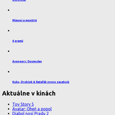
Mimoni a monštrá
6 gramů
Avengers: Doomsday
Kuko, Drobček & Raťafák znovu zasahujú
Aktuálne v kinách
Toy Story 5
Avatar: Oheň a popol
Diabol nosí Pradu 2