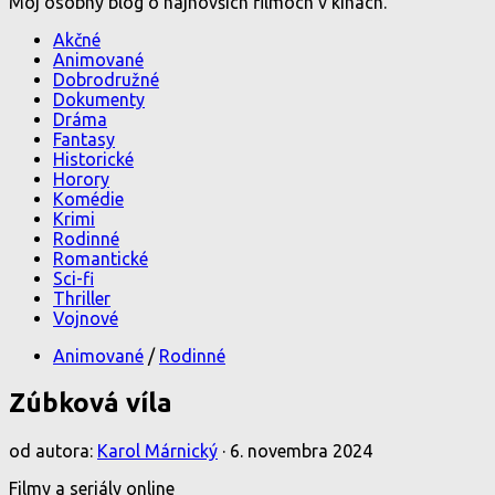
Môj osobný blog o najnovších filmoch v kinách.
Akčné
Animované
Dobrodružné
Dokumenty
Dráma
Fantasy
Historické
Horory
Komédie
Krimi
Rodinné
Romantické
Sci-fi
Thriller
Vojnové
Animované
/
Rodinné
Zúbková víla
od autora:
Karol Márnický
·
6. novembra 2024
Filmy a seriály online