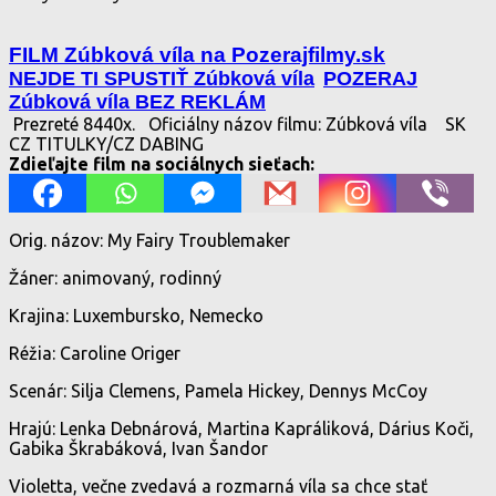
FILM Zúbková víla na Pozerajfilmy.sk
NEJDE TI SPUSTIŤ Zúbková víla
POZERAJ
Zúbková víla BEZ REKLÁM
Prezreté 8440x.
Oficiálny názov filmu: Zúbková víla
SK
CZ TITULKY/CZ DABING
Zdieľajte film na sociálnych sieťach:
Orig. názov: My Fairy Troublemaker
Žáner: animovaný, rodinný
Krajina: Luxembursko, Nemecko
Réžia: Caroline Origer
Scenár: Silja Clemens, Pamela Hickey, Dennys McCoy
Hrajú: Lenka Debnárová, Martina Kapráliková, Dárius Koči,
Gabika Škrabáková, Ivan Šandor
Violetta, večne zvedavá a rozmarná víla sa chce stať