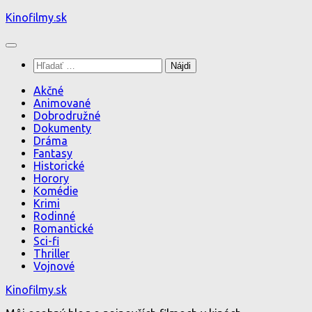
Preskočiť
Kinofilmy.sk
na
obsah
Hľadať:
Akčné
Animované
Dobrodružné
Dokumenty
Dráma
Fantasy
Historické
Horory
Komédie
Krimi
Rodinné
Romantické
Sci-fi
Thriller
Vojnové
Kinofilmy.sk