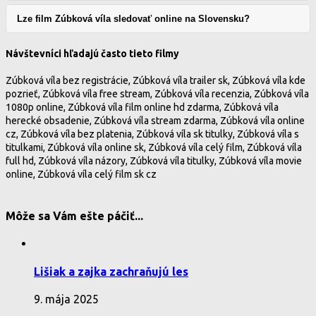
Lze film Zúbková víla sledovať online na Slovensku?
Návštevníci hľadajú často tieto filmy
Zúbková víla bez registrácie, Zúbková víla trailer sk, Zúbková víla kde
pozrieť, Zúbková víla free stream, Zúbková víla recenzia, Zúbková víla
1080p online, Zúbková víla film online hd zdarma, Zúbková víla
herecké obsadenie, Zúbková víla stream zdarma, Zúbková víla online
cz, Zúbková víla bez platenia, Zúbková víla sk titulky, Zúbková víla s
titulkami, Zúbková víla online sk, Zúbková víla celý film, Zúbková víla
full hd, Zúbková víla názory, Zúbková víla titulky, Zúbková víla movie
online, Zúbková víla celý film sk cz
Môže sa Vám ešte páčiť...
Lišiak a zajka zachraňujú les
9. mája 2025