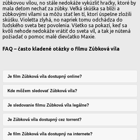
zúbkovou vílou, no stále nedokáže vykúzliť hračky, ktoré by
mala deťom nechať za zúbky. Veľká skúška sa blíži a
zúbkovými vílami sa môžu stať len tí, ktorí úspešne zložili
skúšku. Violetta zlyhá, no napriek tomu odchádza do
ľudského sveta bez povolenia. Všetko sa pokazí, keď sa
kvôli nehode nedokáže vrátiť do sveta víl, a tak je nútená
požiadať o pomoc malé dievčatko Maxie.
FAQ – často kladené otázky o filmu Zúbková víla
Je film Zúbková víla dostupný online?
Kde môžem sledovať Zúbková víla?
Je sledovanie filmu Zúbková víla legálne?
Je Zúbková víla dostupný cez torrent?
Je film Zúbková víla dostupný na internete?