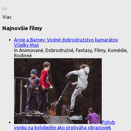
Viac
Najnovšie filmy
Arnie a Barney: Vodné dobrodružstvo kamarátov
Včielky Maji
In Animované, Dobrodružné, Fantasy, Filmy, Komédie,
Rodinné
Pohyb
vonku na kolobežke ako protiváha obrazoviek