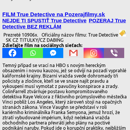
FILM True Detective na Pozerajfilmy.sk
NEJDE TI SPUSTIŤ True Detective
POZERAJ True
Detective BEZ REKLÁM
Prezreté 10906x.
Oficiálny názov filmu: True Detective
SK CZ TITULKY/CZ DABING
Zdieľajte film na sociálnych sieťach:
Temný případ se vrací na HBO s novým hereckým
obsazením i novou kauzou, jež se odvíjí na pozadí vyprahlé
kalifornské krajiny. Bizarní vražda svede dohromady tři
policisty a zločince, kteří se ve snaze najít pravdu a
vykoupení musí vymotat z pavučiny konspirace a zrady.
ColinFarrell ztvárňuje postavu kompromitovaného
detektiva Raye Velcora z fiktivního průmyslového městečka
Vinci poblíž Los Angeles, který zároveň stojí na opačných
stranách zákona. Vince Vaughn se představí v roli
kariérního kriminálníka Franka Semyona, jemuž hrozí, že
ztratí vybudované impérium, když nečekaná vražda
obchodního partnera převrátí jeho plány na poctivé
podnikání naruby. Pokud jde o korupční praktiky, nejbližším