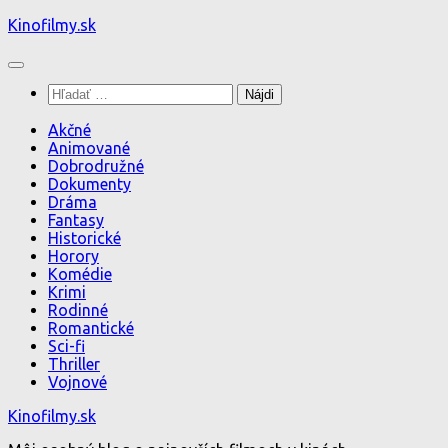
Preskočiť
Kinofilmy.sk
na
obsah
Hľadať:
Akčné
Animované
Dobrodružné
Dokumenty
Dráma
Fantasy
Historické
Horory
Komédie
Krimi
Rodinné
Romantické
Sci-fi
Thriller
Vojnové
Kinofilmy.sk