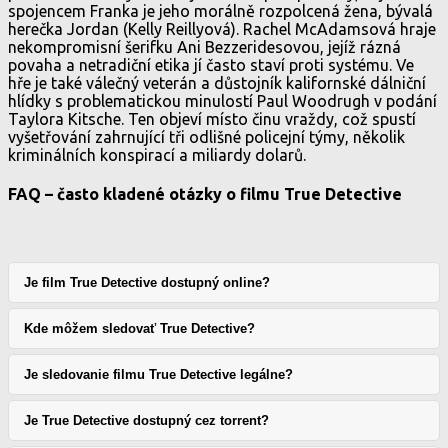
spojencem Franka je jeho morálně rozpolcená žena, bývalá
herečka Jordan (Kelly Reillyová). Rachel McAdamsová hraje
nekompromisní šerifku Ani Bezzeridesovou, jejíž rázná
povaha a netradiční etika jí často staví proti systému. Ve
hře je také válečný veterán a důstojník kalifornské dálniční
hlídky s problematickou minulostí Paul Woodrugh v podání
Taylora Kitsche. Ten objeví místo činu vraždy, což spustí
vyšetřování zahrnující tři odlišné policejní týmy, několik
kriminálních konspirací a miliardy dolarů.
FAQ – často kladené otázky o filmu True Detective
Je film True Detective dostupný online?
Kde môžem sledovať True Detective?
Je sledovanie filmu True Detective legálne?
Je True Detective dostupný cez torrent?