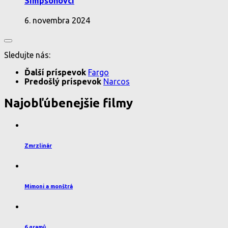
Simpsonovci
6. novembra 2024
Sledujte nás:
Ďalší príspevok
Fargo
Predošlý príspevok
Narcos
Najobľúbenejšie filmy
Zmrzlinár
Mimoni a monštrá
6 gramů