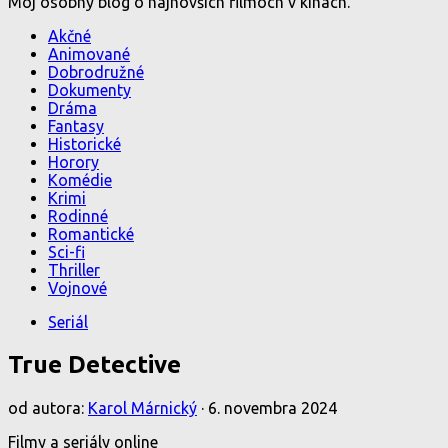
Môj osobný blog o najnovších filmoch v kinách.
Akčné
Animované
Dobrodružné
Dokumenty
Dráma
Fantasy
Historické
Horory
Komédie
Krimi
Rodinné
Romantické
Sci-fi
Thriller
Vojnové
Seriál
True Detective
od autora:
Karol Márnický
·
6. novembra 2024
Filmy a seriály online