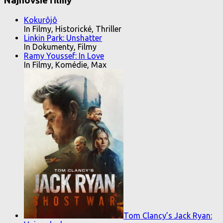
Najnovšie filmy
Kokurôjô
In Filmy, Historické, Thriller
Linkin Park: Unshatter
In Dokumenty, Filmy
Ramy Youssef: In Love
In Filmy, Komédie, Max
Tom Clancy’s Jack Ryan: