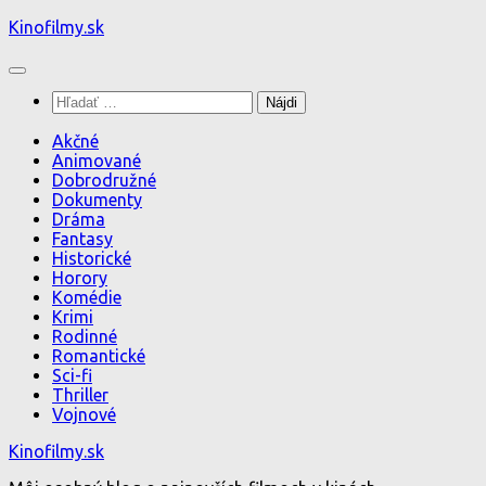
Preskočiť
Kinofilmy.sk
na
obsah
Hľadať:
Akčné
Animované
Dobrodružné
Dokumenty
Dráma
Fantasy
Historické
Horory
Komédie
Krimi
Rodinné
Romantické
Sci-fi
Thriller
Vojnové
Kinofilmy.sk