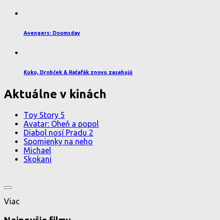
Avengers: Doomsday
Kuko, Drobček & Raťafák znovu zasahujú
Aktuálne v kinách
Toy Story 5
Avatar: Oheň a popol
Diabol nosí Pradu 2
Spomienky na neho
Michael
Skokani
Viac