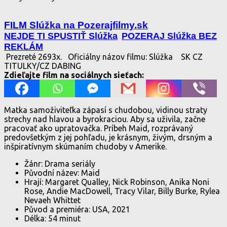
FILM Slúžka na Pozerajfilmy.sk
NEJDE TI SPUSTIŤ Slúžka
POZERAJ Slúžka BEZ
REKLÁM
Prezreté 2693x.
Oficiálny názov filmu: Slúžka
SK CZ
TITULKY/CZ DABING
Zdieľajte film na sociálnych sieťach:
Matka samoživiteľka zápasí s chudobou, vidinou straty
strechy nad hlavou a byrokraciou. Aby sa uživila, začne
pracovať ako upratovačka. Príbeh Maid, rozprávaný
predovšetkým z jej pohľadu, je krásnym, živým, drsným a
inšpiratívnym skúmaním chudoby v Amerike.
Žánr: Drama seriály
Původní název: Maid
Hrají: Margaret Qualley, Nick Robinson, Anika Noni
Rose, Andie MacDowell, Tracy Vilar, Billy Burke, Rylea
Nevaeh Whittet
Původ a premiéra: USA, 2021
Délka: 54 minut