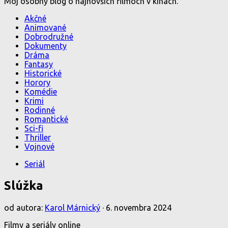
Môj osobný blog o najnovších filmoch v kinách.
Akčné
Animované
Dobrodružné
Dokumenty
Dráma
Fantasy
Historické
Horory
Komédie
Krimi
Rodinné
Romantické
Sci-fi
Thriller
Vojnové
Seriál
Slúžka
od autora:
Karol Márnický
·
6. novembra 2024
Filmy a seriály online