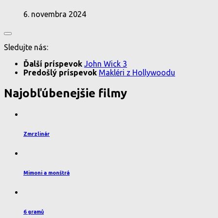
6. novembra 2024
Sledujte nás:
Ďalší príspevok
John Wick 3
Predošlý príspevok
Makléri z Hollywoodu
Najobľúbenejšie filmy
Zmrzlinár
Mimoni a monštrá
6 gramů