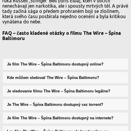
ruka Russell ‚Stringer‘ Bell (Idris Elba), kteří v ulicích
nenechávají jen narkotika, ale i spousty mrtvých těl. A právě
tady začíná sága o předem prohraném boji se zločinem,
která svého času posbírala nejedno ocenění a byla kritikou
vynášena do nebe.
FAQ – často kladené otázky o filmu The Wire – Špína
Baltimoru
Je film The Wire – Špína Baltimoru dostupný online?
Kde môžem sledovať The Wire – Špína Baltimoru?
Je sledovanie filmu The Wire – Špína Baltimoru legálne?
Je The Wire – Špína Baltimoru dostupný cez torrent?
Je film The Wire – Špína Baltimoru dostupný na internete?