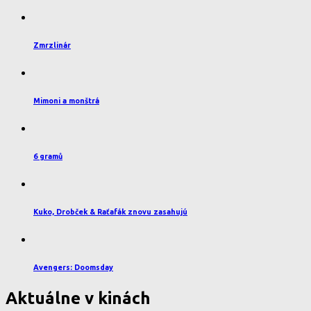
Zmrzlinár
Mimoni a monštrá
6 gramů
Kuko, Drobček & Raťafák znovu zasahujú
Avengers: Doomsday
Aktuálne v kinách