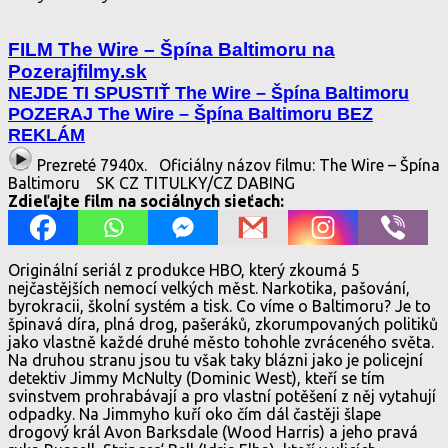
FILM The Wire – Špína Baltimoru na
Pozerajfilmy.sk
NEJDE TI SPUSTIŤ The Wire – Špína Baltimoru
POZERAJ The Wire – Špína Baltimoru BEZ
REKLÁM
Prezreté 7940x.
Oficiálny názov filmu: The Wire – Špína
Baltimoru
SK CZ TITULKY/CZ DABING
Zdieľajte film na sociálnych sieťach:
Originální seriál z produkce HBO, který zkoumá 5
nejčastějších nemocí velkých měst. Narkotika, pašování,
byrokracii, školní systém a tisk. Co víme o Baltimoru? Je to
špinavá díra, plná drog, pašeráků, zkorumpovaných politiků
jako vlastně každé druhé město tohohle zvráceného světa.
Na druhou stranu jsou tu však taky blázni jako je policejní
detektiv Jimmy McNulty (Dominic West), kteří se tím
svinstvem prohrabávají a pro vlastní potěšení z něj vytahují
odpadky. Na Jimmyho kuří oko čím dál častěji šlape
drogový král Avon Barksdale (Wood Harris) a jeho pravá