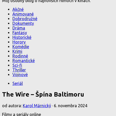
Môj osobný blog o najnovších filmoch v kinách.
Akčné
Animované
Dobrodružné
Dokumenty
Dráma
Fantasy
Historické
Horory
Komédie
Krimi
Rodinné
Romantické
Sci-fi
Thriller
Vojnové
Seriál
The Wire – Špína Baltimoru
od autora:
Karol Márnický
·
6. novembra 2024
Filmy a seriály online