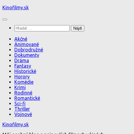
Preskočiť
Kinofilmy.sk
na
obsah
Hľadať:
Akčné
Animované
Dobrodružné
Dokumenty
Dráma
Fantasy
Historické
Horory
Komédie
Krimi
Rodinné
Romantické
Sci-fi
Thriller
Vojnové
Kinofilmy.sk