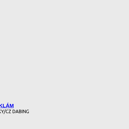
EKLÁM
LKY/CZ DABING