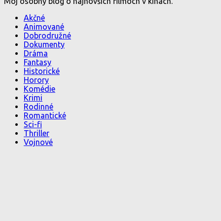
Môj osobný blog o najnovších filmoch v kinách.
Akčné
Animované
Dobrodružné
Dokumenty
Dráma
Fantasy
Historické
Horory
Komédie
Krimi
Rodinné
Romantické
Sci-fi
Thriller
Vojnové