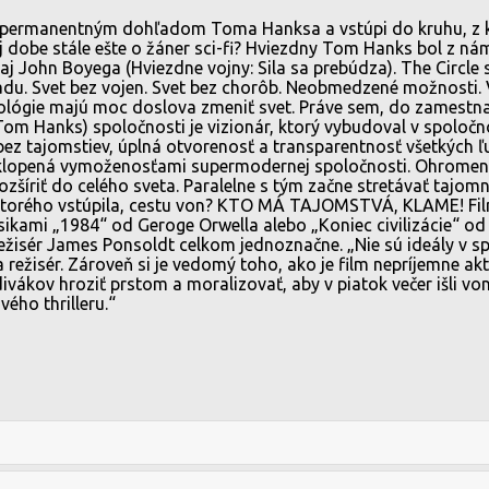
od permanentným dohľadom Toma Hanksa a vstúpi do kruhu, z 
j dobe stále ešte o žáner sci-fi? Hviezdny Tom Hanks bol z ná
 John Boyega (Hviezdne vojny: Sila sa prebúdza). The Circle 
 hladu. Svet bez vojen. Svet bez chorôb. Neobmedzené možnosti. 
chnológie majú moc doslova zmeniť svet. Práve sem, do zames
Hanks) spoločnosti je vizionár, ktorý vybudoval v spoločnost
ez tajomstiev, úplná otvorenosť a transparentnosť všetkých ľu
opená vymoženosťami supermodernej spoločnosti. Ohromená i
rozšíriť do celého sveta. Paralelne s tým začne stretávať taj
 ktorého vstúpila, cestu von? KTO MÁ TAJOMSTVÁ, KLAME! Fil
sikami „1984“ od Geroge Orwella alebo „Koniec civilizácie“ 
režisér James Ponsoldt celkom jednoznačne. „Nie sú ideály v sp
a režisér. Zároveň si je vedomý toho, ako je film nepríjemne ak
ákov hroziť prstom a moralizovať, aby v piatok večer išli von 
vého thrilleru.“