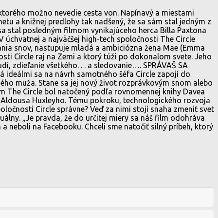
ktorého možno nevedie cesta von. Napínavý a miestami
metu a knižnej predlohy tak nadšený, že sa sám stal jedným z
sa stal posledným filmom vynikajúceho herca Billa Paxtona
V úchvatnej a najväčšej high-tech spoločnosti The Circle
tnania snov, nastupuje mladá a ambiciózna žena Mae (Emma
i Circle raj na Zemi a ktorý túži po dokonalom svete. Jeho
dí, zdieľanie všetkého. . . a sledovanie…. SPRÁVAŠ SA
deálmi sa na návrh samotného šéfa Circle zapojí do
omného muža. Stane sa jej nový život rozprávkovým snom alebo
m The Circle bol natočený podľa rovnomennej knihy Davea
od Aldousa Huxleyho. Tému pokroku, technologického rozvoja
oločnosti Circle správne? Veď za nimi stojí snaha zmeniť svet
tuálny. „Je pravda, že do určitej miery sa náš film odohráva
a neboli na Facebooku. Chceli sme natočiť silný príbeh, ktorý