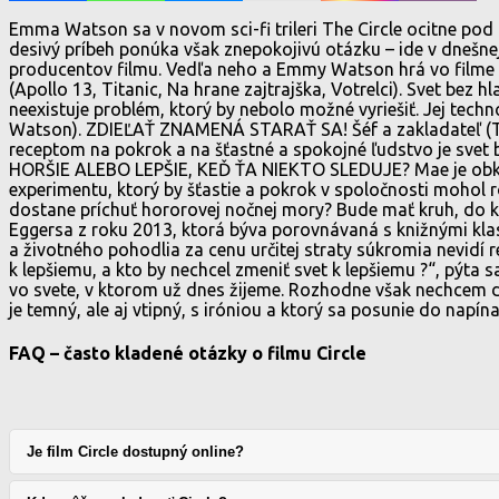
Emma Watson sa v novom sci-fi trileri The Circle ocitne p
desivý príbeh ponúka však znepokojivú otázku – ide v dnešne
producentov filmu. Vedľa neho a Emmy Watson hrá vo filme aj
(Apollo 13, Titanic, Na hrane zajtrajška, Votrelci). Svet bez
neexistuje problém, ktorý by nebolo možné vyriešiť. Jej te
Watson). ZDIEĽAŤ ZNAMENÁ STARAŤ SA! Šéf a zakladateľ (Tom 
receptom na pokrok a na šťastné a spokojné ľudstvo je svet b
HORŠIE ALEBO LEPŠIE, KEĎ ŤA NIEKTO SLEDUJE? Mae je obkl
experimentu, ktorý by šťastie a pokrok v spoločnosti mohol 
dostane príchuť hororovej nočnej mory? Bude mať kruh, do
Eggersa z roku 2013, ktorá býva porovnávaná s knižnými kla
a životného pohodlia za cenu určitej straty súkromia nevidí 
k lepšiemu, a kto by nechcel zmeniť svet k lepšiemu ?“, pýta s
vo svete, v ktorom už dnes žijeme. Rozhodne však nechcem div
je temný, ale aj vtipný, s iróniou a ktorý sa posunie do napína
FAQ – často kladené otázky o filmu Circle
Je film Circle dostupný online?