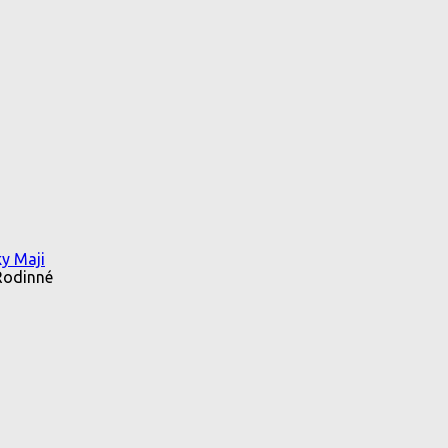
y Maji
Rodinné