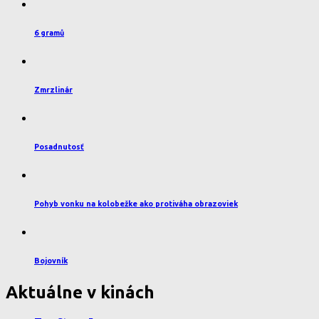
6 gramů
Zmrzlinár
Posadnutosť
Pohyb vonku na kolobežke ako protiváha obrazoviek
Bojovník
Aktuálne v kinách