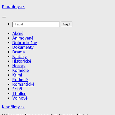
Preskočiť
Kinofilmy.sk
na
obsah
Hľadať:
Akčné
Animované
Dobrodružné
Dokumenty
Dráma
Fantasy
Historické
Horory
Komédie
Krimi
Rodinné
Romantické
Sci-fi
Thriller
Vojnové
Kinofilmy.sk