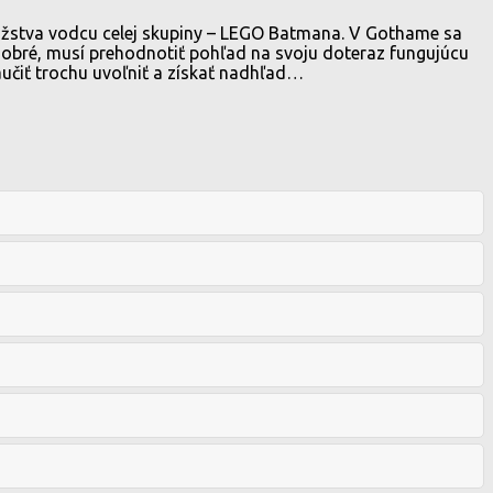
žstva vodcu celej skupiny – LEGO Batmana. V Gothame sa
dobré, musí prehodnotiť pohľad na svoju doteraz fungujúcu
učiť trochu uvoľniť a získať nadhľad…