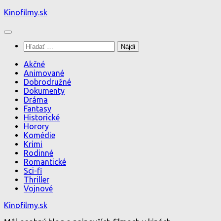
Preskočiť
Kinofilmy.sk
na
obsah
Hľadať:
Akčné
Animované
Dobrodružné
Dokumenty
Dráma
Fantasy
Historické
Horory
Komédie
Krimi
Rodinné
Romantické
Sci-fi
Thriller
Vojnové
Kinofilmy.sk