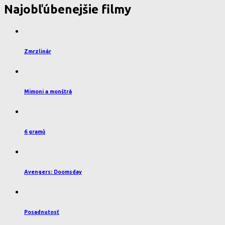
Najobľúbenejšie filmy
Zmrzlinár
Mimoni a monštrá
6 gramů
Avengers: Doomsday
Posadnutosť