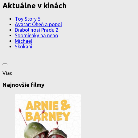
Aktuálne v kinách
Toy Story 5
Avatar: Oheň a popol
Diabol nosí Pradu 2
Spomienky na neho
Michael
Skokani
Viac
Najnovšie filmy