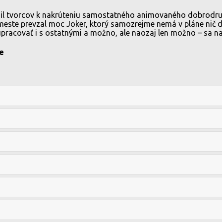
il tvorcov k nakrúteniu samostatného animovaného dobrodru
meste prevzal moc Joker, ktorý samozrejme nemá v pláne nič 
upracovať i s ostatnými a možno, ale naozaj len možno – sa na
e