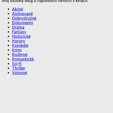
Môj osobný blog o najnovších filmoch v kinách.
Akčné
Animované
Dobrodružné
Dokumenty
Dráma
Fantasy
Historické
Horory
Komédie
Krimi
Rodinné
Romantické
Sci-fi
Thriller
Vojnové