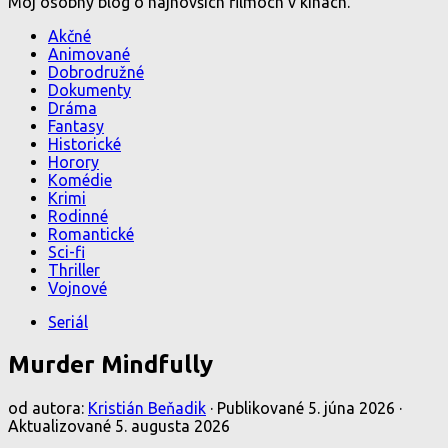
Môj osobný blog o najnovších filmoch v kinách.
Akčné
Animované
Dobrodružné
Dokumenty
Dráma
Fantasy
Historické
Horory
Komédie
Krimi
Rodinné
Romantické
Sci-fi
Thriller
Vojnové
Seriál
Murder Mindfully
od autora:
Kristián Beňadik
· Publikované
5. júna 2026
·
Aktualizované
5. augusta 2026