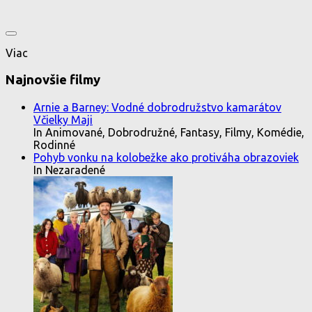
Viac
Najnovšie filmy
Arnie a Barney: Vodné dobrodružstvo kamarátov
Včielky Maji
In Animované, Dobrodružné, Fantasy, Filmy, Komédie,
Rodinné
Pohyb vonku na kolobežke ako protiváha obrazoviek
In Nezaradené