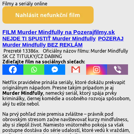
Filmy a seriály online
FILM Murder Mindfully na Pozerajfilmy.sk
NEJDE TI SPUSTIŤ Murder Mindfully
POZERAJ
Murder Mindfully BEZ REKLÁM
Prezreté 13386x.
Oficiálny názov filmu: Murder Mindfully
SK CZ TITULKY/CZ DABING
Zdieľajte film na sociálnych sieťach:
Netflix pravidelne prináša seriály, ktoré dokážu prekvapiť
originálnym nápadom. Presne takým prípadom je aj
Murder Mindfully
, nemecký seriál, ktorý spája prvky
kriminálky, čiernej komédie a osobného rozvoja spôsobom,
aký tu ešte nebol.
Na prvý pohľad znie premisa zvláštne – právnik pod
obrovským stresom začne navštevovať kurzy mindfulness,
aby si zlepšil život. Namiesto vnútorného pokoja sa však
postupne dostáva do série udalostí, ktoré vedú k vraždám,