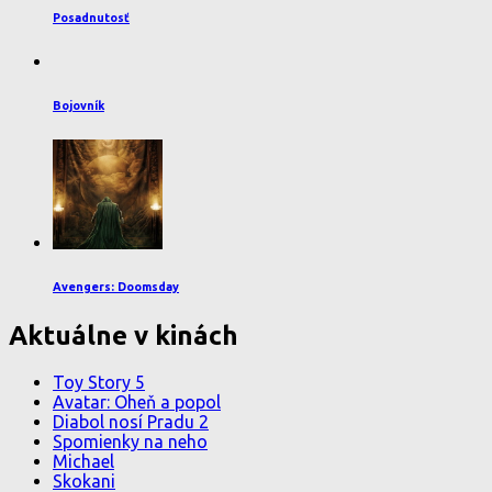
Posadnutosť
Bojovník
Avengers: Doomsday
Aktuálne v kinách
Toy Story 5
Avatar: Oheň a popol
Diabol nosí Pradu 2
Spomienky na neho
Michael
Skokani