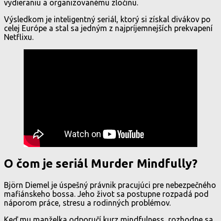
vydieraniu a organizovanému zločinu.
Výsledkom je inteligentný seriál, ktorý si získal divákov po
celej Európe a stal sa jedným z najpríjemnejších prekvapení
Netflixu.
O čom je seriál Murder Mindfully?
Björn Diemel je úspešný právnik pracujúci pre nebezpečného
mafiánskeho bossa. Jeho život sa postupne rozpadá pod
náporom práce, stresu a rodinných problémov.
Keď mu manželka odporučí kurz mindfulness, rozhodne sa