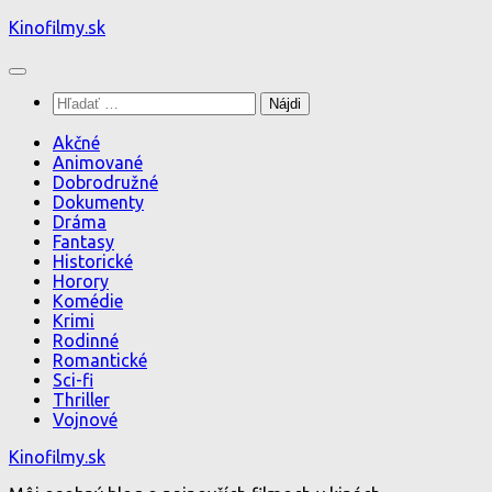
Preskočiť
Kinofilmy.sk
na
obsah
Hľadať:
Akčné
Animované
Dobrodružné
Dokumenty
Dráma
Fantasy
Historické
Horory
Komédie
Krimi
Rodinné
Romantické
Sci-fi
Thriller
Vojnové
Kinofilmy.sk