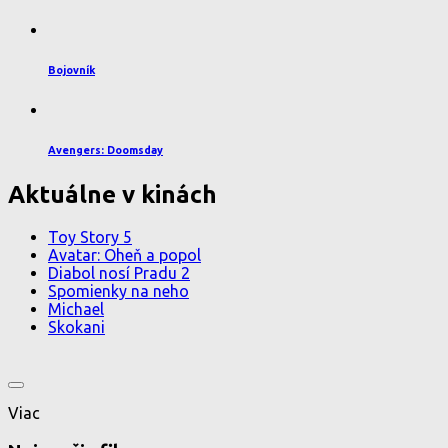
Bojovník
Avengers: Doomsday
Aktuálne v kinách
Toy Story 5
Avatar: Oheň a popol
Diabol nosí Pradu 2
Spomienky na neho
Michael
Skokani
Viac