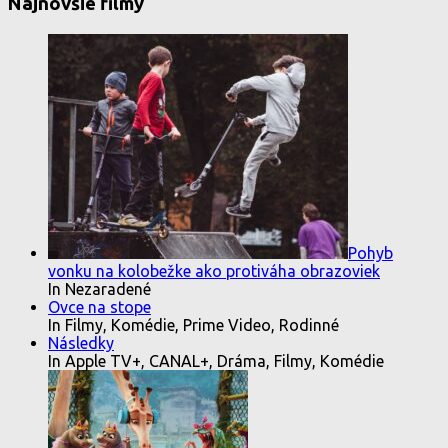
Najnovšie filmy
Pohyb
vonku na kolobežke ako protiváha obrazoviek
In Nezaradené
Ovce na stope
In Filmy, Komédie, Prime Video, Rodinné
Následky
In Apple TV+, CANAL+, Dráma, Filmy, Komédie