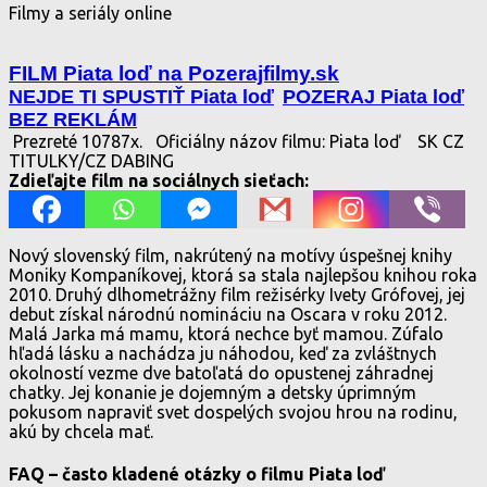
Filmy a seriály online
FILM Piata loď na Pozerajfilmy.sk
NEJDE TI SPUSTIŤ Piata loď
POZERAJ Piata loď
BEZ REKLÁM
Prezreté 10787x.
Oficiálny názov filmu: Piata loď
SK CZ
TITULKY/CZ DABING
Zdieľajte film na sociálnych sieťach:
Nový slovenský film, nakrútený na motívy úspešnej knihy
Moniky Kompaníkovej, ktorá sa stala najlepšou knihou roka
2010. Druhý dlhometrážny film režisérky Ivety Grófovej, jej
debut získal národnú nomináciu na Oscara v roku 2012.
Malá Jarka má mamu, ktorá nechce byť mamou. Zúfalo
hľadá lásku a nachádza ju náhodou, keď za zvláštnych
okolností vezme dve batoľatá do opustenej záhradnej
chatky. Jej konanie je dojemným a detsky úprimným
pokusom napraviť svet dospelých svojou hrou na rodinu,
akú by chcela mať.
FAQ – často kladené otázky o filmu Piata loď