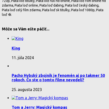
720p, Piata loď titulky, Piata loď full hd online, Piata loď film online hd
zdarma, Piata loď online, Piata loď dabing, Piata loď český dabing,
Piata loď celý film zdarma, Piata loď sk titulky, Piata loď 1080p, Piata
loď 4k
Môže sa Vám ešte páčiť...
King
11. júla 2024
Pacho Hybský zbojník je fenomén aj po takmer 50
rokoch. Čo ste o tomto filme nevedeli?
25. augusta 2023
Tom a Jerry: Magický kompas