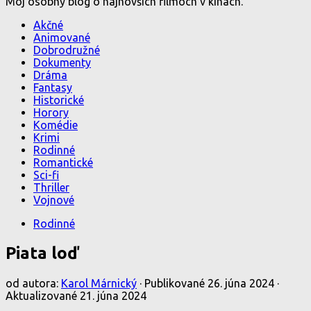
Môj osobný blog o najnovších filmoch v kinách.
Akčné
Animované
Dobrodružné
Dokumenty
Dráma
Fantasy
Historické
Horory
Komédie
Krimi
Rodinné
Romantické
Sci-fi
Thriller
Vojnové
Rodinné
Piata loď
od autora:
Karol Márnický
· Publikované
26. júna 2024
·
Aktualizované
21. júna 2024