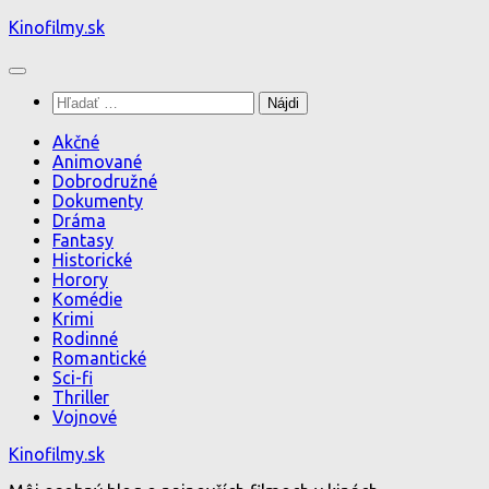
Preskočiť
Kinofilmy.sk
na
obsah
Hľadať:
Akčné
Animované
Dobrodružné
Dokumenty
Dráma
Fantasy
Historické
Horory
Komédie
Krimi
Rodinné
Romantické
Sci-fi
Thriller
Vojnové
Kinofilmy.sk